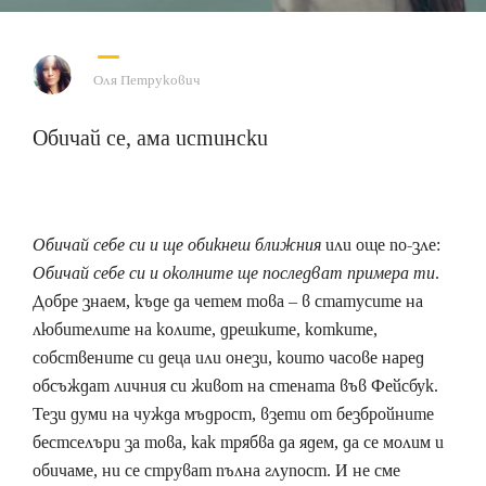
Оля Петрукович
Обичай се, ама истински
Обичай себе си и ще обикнеш ближния
или още по-зле:
Обичай себе си и околните ще последват примера ти
.
Добре знаем, къде да четем това – в статусите на
любителите на колите, дрешките, котките,
собствените си деца или онези, които часове наред
обсъждат личния си живот на стената във Фейсбук.
Тези думи на чужда мъдрост, взети от безбройните
бестселъри за това, как трябва да ядем, да се молим и
обичаме, ни се струват пълна глупост. И не сме