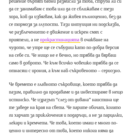
решение вървят бавни размисли за това, струва ли си
да се занимавам с това или да се сближавам с тези
хора, кой да избягвам, как да живея пълноценно, без да
се тормозя за глупости. Тази интуиция ни подсказва,
че развлечението е движение и искрен смях с
приятели, а не
прокрастинацията
в очакване на
чудото, че утре ще се събудиш като по-добра версия
на себе си. Че нищо не е вечно, но трябва да вярваш
само в доброто. Че към всичко човешко трябва да се
отнасяш с ирония, а към най-съкровеното – сериозно.
Че времето е главното съкровище, което трябва да
пазим, правилно да продаваме и да инвестираме в нещо
истинско. Че изразът “слез от дивана” наистина ще
те заведе на края на света. Че парите обичат, когато
ги харчат за приключения и подаръци, а не за парцалки,
лекари и кремчета. Че това, което имаш е много по-
ценно и интересно от това, което никога няма да