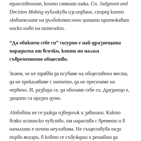
единствените, които смятат така. Сп.
Judgment and
Decision Making
публикува изследване, според което
любителите на дълбокомислени цитати притежават
ниско ниво на интелект.
“Да обикнеш себе си” сигурно е най-дразнещата
парадигма от всички, които ни налага
съвременното общество.
Знаем, че не трябва да псуваме на обществени места,
да не прекаляваме с пиенето, да не пресичаме на
червено. И, разбира се, да обичаме себе си. Дразнещо е,
защото са празни думи.
Любовта не се ражда изведнъж и завинаги. Както
всяко истинско чувство, тя нараства с времето и в
началото е почти неуловима. Не съществува онзи
първи януари, в който се събуждаш и решаваш да