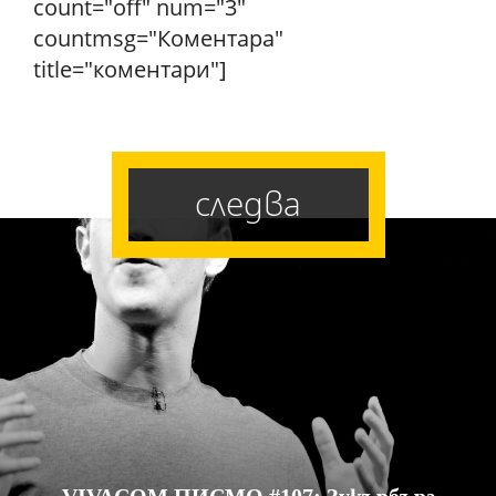
count="off" num="3"
countmsg="Коментара"
title="коментари"]
следва