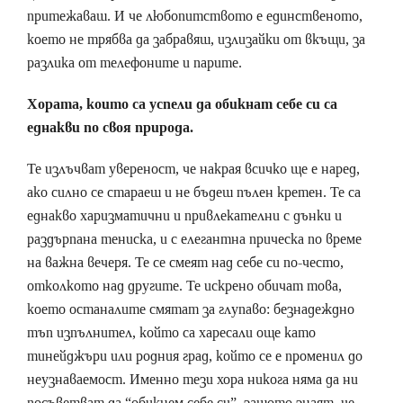
притежаваш. И че любопитството е единственото,
което не трябва да забравяш, излизайки от вкъщи, за
разлика от телефоните и парите.
Хората, които са успели да обикнат себе си са
еднакви по своя природа.
Те излъчват увереност, че накрая всичко ще е наред,
ако силно се стараеш и не бъдеш пълен кретен. Те са
еднакво харизматични и привлекателни с дънки и
раздърпана тениска, и с елегантна прическа по време
на важна вечеря. Те се смеят над себе си по-често,
отколкото над другите. Те искрено обичат това,
което останалите смятат за глупаво: безнадеждно
тъп изпълнител, който са харесали още като
тинейджъри или родния град, който се е променил до
неузнаваемост. Именно тези хора никога няма да ни
посъветват да “обикнем себе си”, защото знаят, че