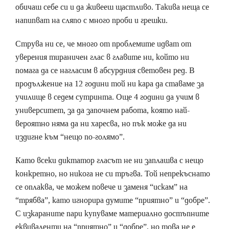
обичаш себе си и да живееш щастливо. Такива неща се
напипват на сляпо с много проби и грешки.
Струва ни се, че много от проблемите идват от
уверения тираничен глас в главите ни, който ни
помага да се нагласим в абсурдния световен ред. В
продължение на 12 години той ни кара да ставаме за
училище в седем сутринта. Още 4 години да учим в
университет, за да започнем работа, която най-
вероятно няма да ни харесва, но пък може да ни
издигне към “нещо по-голямо”.
Като всеки диктатор гласът не ни заплашва с нeщо
конкретно, но никога не си тръгва. Той непрекъснато
се оплаква, че можем повече и заменя “искам” на
“трябва”, като игнорира думите “приятно” и “добре”.
С изкараните пари купуваме материално достъпните
еквиваленти на “приятно” и “добре”, но това не е