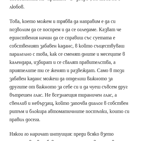
любов.
Това, което можем и трябва да направим е да си
позволим да се поспрем и да се огледаме. Казват че
единствения начин да се справиш със суетата е
собственият забавен каданс, в който съществуваш
паралелно с това, как се сменят дните и месеците в
календара, избират и се свалят правителства, а
приятелите ти се женят и развеждат. Само в този
забавен каданс можеш да отделиш важното за
другите от важното за себе си и да чуеш съвсем друг
вътрешен глас. Не всезнаещия тираничен глас, а
свенлив и небързащ, който започва диалог в собствен
ритъм и блокира автоматичните постъпки, които си
правил досега.
Някои го наричат интуиция: преди всяко взето