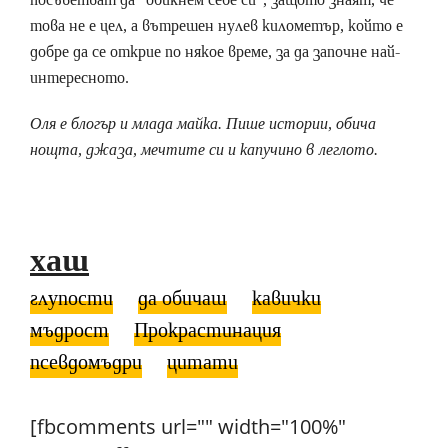
това не е цел, а вътрешен нулев километър, който е
добре да се открие по някое време, за да започне най-
интересното.
Оля е блогър и млада майка. Пише истории, обича
нощта, джаза, мечтите си и капучино в леглото.
хаш
глупости
да обичаш
кавички
мъдрост
Прокрастинация
псевдомъдри
цитати
[fbcomments url="" width="100%"