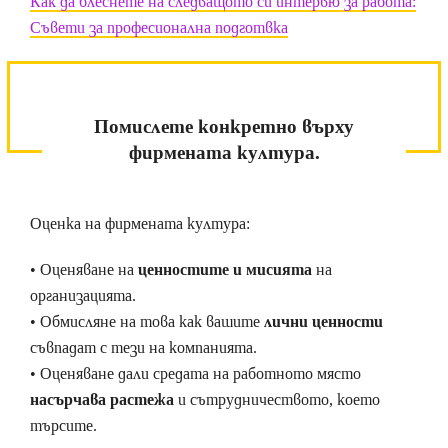
Как да блеснете на следващото си интервю за работа:
Съвети за професионална подготвка
Помислете конкретно върху
фирмената култура.
Оценка на фирмената култура:
• Оценяване на
ценностите и мисията
на
организацията.
• Обмисляне на това как вашите
лични ценности
съвпадат с тези на компанията.
• Оценяване дали средата на работното място
насърчава растежа
и сътрудничеството, което
търсите.