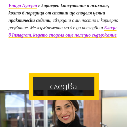
Елиза Азизян
e кариерен консултант и психолог,
която в поредица от статии ще споделя ценни
практически съвети,
свързани с личностно и кариерно
развитие. Междувременно може да последваш
Елиза
в Instagram, където споделя още полезно съдържание
.
следва