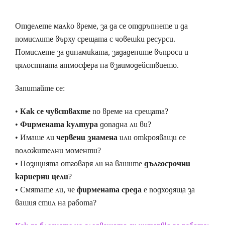
Отделете малко време, за да се отдръпнете и да
помислите върху срещата с човешки ресурси.
Помислете за динамиката, зададените въпроси и
цялостната атмосфера на взаимодействието.
Запитайте се:
•
Как се чувствахте
по време на срещата?
•
Фирмената култура
допадна ли ви?
• Имаше ли
червени знамена
или открояващи се
положителни моменти?
• Позицията отговаря ли на вашите
дългосрочни
кариерни цели
?
• Смятате ли, че
фирмената среда
е подходяща за
вашия стил на работа?