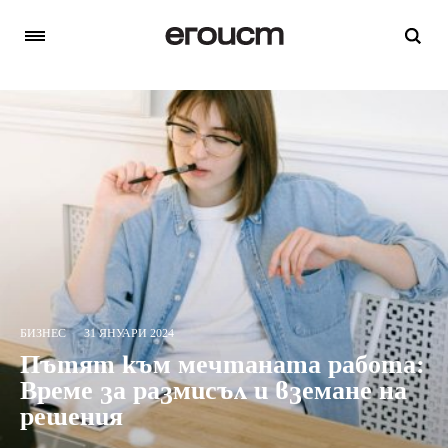
БИЗНЕС
31 ЯНУАРИ 2024
Пътят към мечтаната работа:
Време за размисъл и вземане на
решения