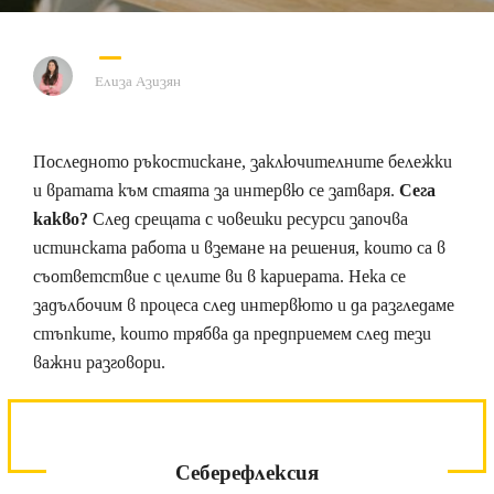
Елиза Азизян
Последното ръкостискане, заключителните бележки
и вратата към стаята за интервю се затваря.
Сега
какво?
След срещата с човешки ресурси започва
истинската работа и вземане на решения, които са в
съответствие с целите ви в кариерата. Нека се
задълбочим в процеса след интервюто и да разгледаме
стъпките, които трябва да предприемем след тези
важни разговори.
Себерефлексия