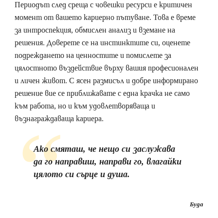
Периодът след среща с човешки ресурси е критичен
момент от вашето кариерно пътуване. Това е време
за интроспекция, обмислен анализ и вземане на
решения. Доверете се на инстинктите си, оценете
подреждането на ценностите и помислете за
цялостното въздействие върху вашия професионален
и личен живот. С ясен размисъл и добре информирано
решение вие се приближавате с една крачка не само
към работа, но и към удовлетворяваща и
възнаграждаваща кариера.
Ако смяташ, че нещо си заслужава
да го направиш, направи го, влагайки
цялото си сърце и душа.
Буда