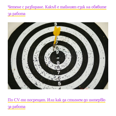
Четене с разбиране. Какъв е тайният език на обявите
за работа
По CV-то посрещат. Или как да стигнем до интервю
за работа