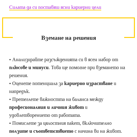
Силата да си поставяш ясни кариерни цели
Вземане на решения
• Анализирайте разсъжденията си в ясен набор от
плюсове и минуси
. Това ще помогне при вземането на
решения.
• Оценете потенциала за
кариерно израстване
и
напредък.
• Претеглете важността на баланса между
професионалния и личния живот
и
удовлетворението от работата.
• Помислете за цялостния пакет, включително
ползите и съответствието
с начина ви на живот.