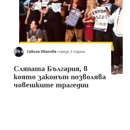
Сабина Иванова
• преди 3 години
Сляпата България, в
която законът позволява
човешките трагедии