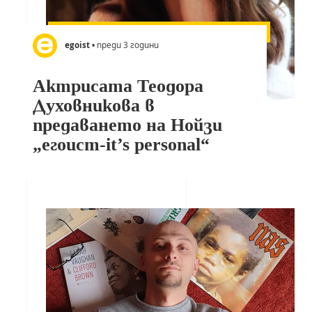
egoist
• преди 3 години
Актрисата Теодора
Духовникова в
предаването на Нойзи
„егоист-it’s personal“