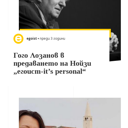
egoist
• преди 3 години
Гого Лозанов в
предаването на Нойзи
„егоист-it’s personal“