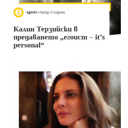
egoist
• преди 3 години
Калин Терзийски в
предаването „егоист – it’s
personal“