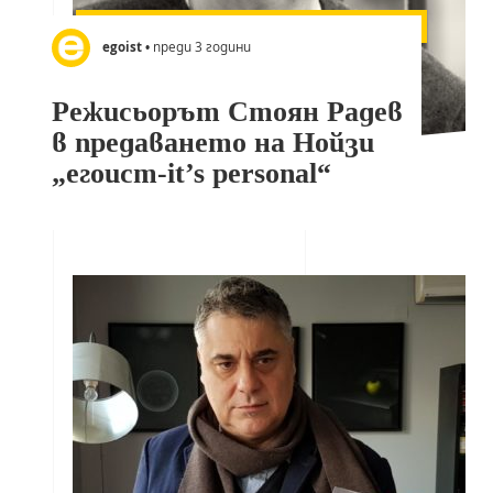
egoist
• преди 3 години
Режисьорът Стоян Радев
в предаването на Нойзи
„егоист-it’s personal“