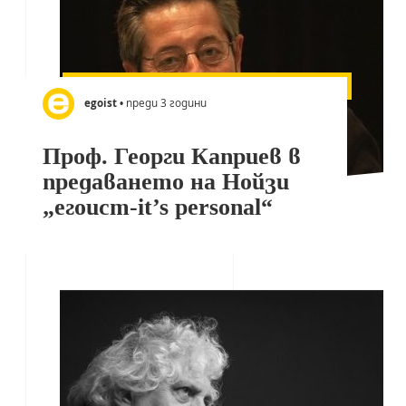
egoist
• преди 3 години
Проф. Георги Каприев в
предаването на Нойзи
„егоист-it’s personal“