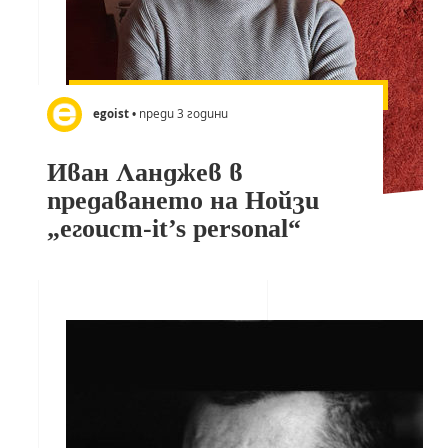
egoist
• преди 3 години
Иван Ланджев в
предаването на Нойзи
„егоист-it’s personal“