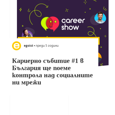
egoist
• преди 5 години
Кариерно събитие #1 в
България ще поеме
контрола над социалните
ни мрежи