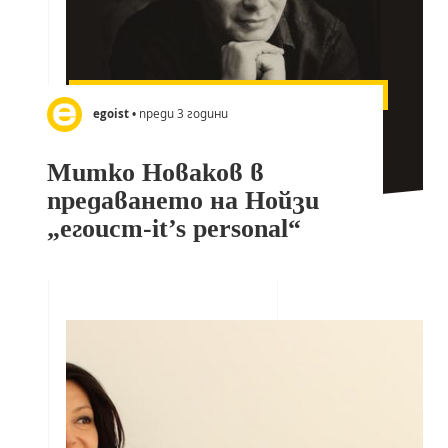
egoist
• преди 3 години
Митко Новаков в
предаването на Нойзи
„егоист-it’s personal“