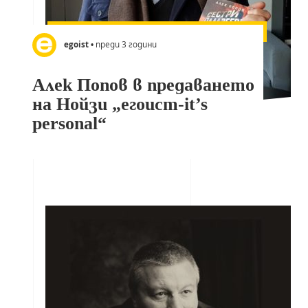
egoist
• преди 3 години
Алек Попов в предаването
на Нойзи „егоист-it’s
personal“