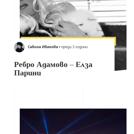
Сабина Иванова
• преди 3 години
Ребро Адамово – Елза
Парини