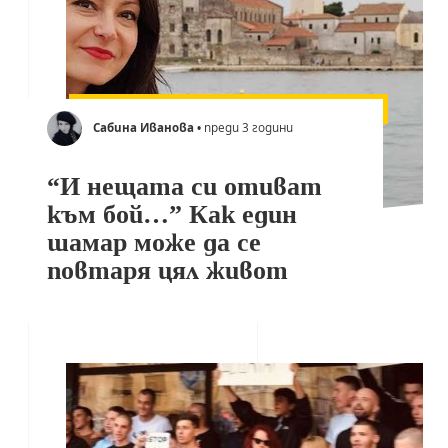
Сабина Иванова
• преди 3 години
“И нещата си отиват
към бой…” Как един
шамар може да се
повтаря цял живот