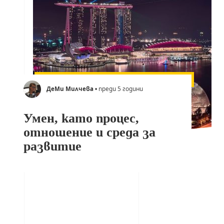
ДеМи Милчева
• преди 5 години
Умен, като процес,
отношение и среда за
развитие