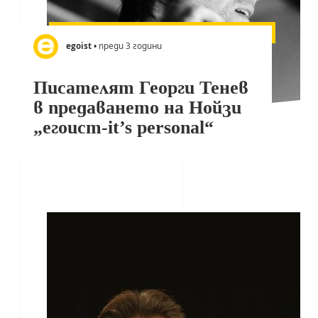
egoist
• преди 3 години
Писателят Георги Тенев
в предаването на Нойзи
„егоист-it’s personal“