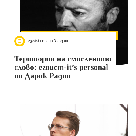
egoist
• преди 3 години
Територия на смисленото
слово: егоист-it’s personal
по Дарик Радио