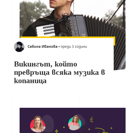
Сабина Иванова
• преди 3 години
Викингът, който
превръща всяка музика в
копаница