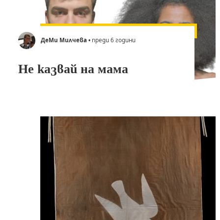
ДеМи Милчева
• преди 6 години
Не казвай на мама