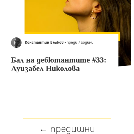
Константин Вълков
• преди 7 години
Бал на дебютантите #33:
Луизабел Николова
← предишни