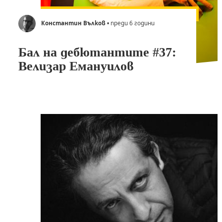
Константин Вълков
• преди 6 години
Бал на дебютантите #37:
Велизар Емануилов