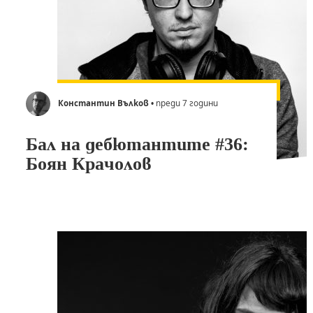
Константин Вълков
• преди 7 години
Бал на дебютантите #36:
Боян Крачолов