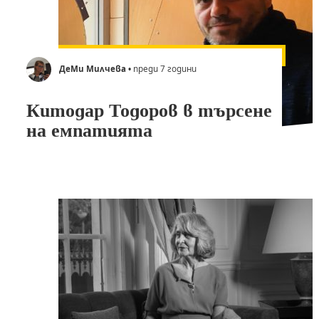
ДеМи Милчева
• преди 7 години
Китодар Тодоров в търсене
на емпатията