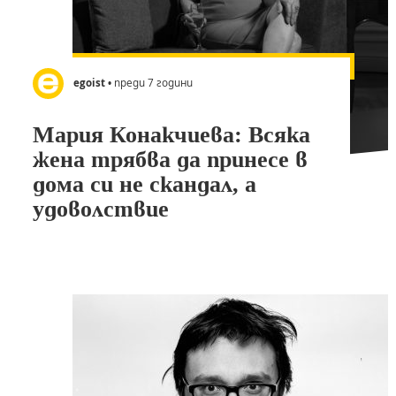
egoist
• преди 7 години
Мария Конакчиева: Всяка
жена трябва да принесе в
дома си не скандал, а
удоволствие