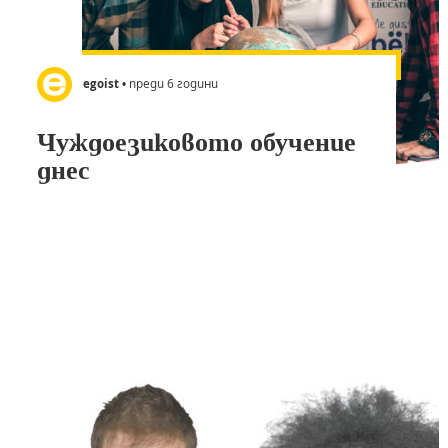
egoist
• преди 6 години
Чуждоезиковото обучение
днес