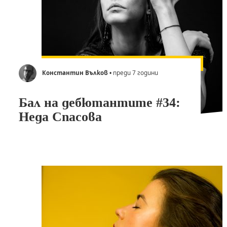
Константин Вълков
• преди 7 години
Бал на дебютантите #34:
Неда Спасова