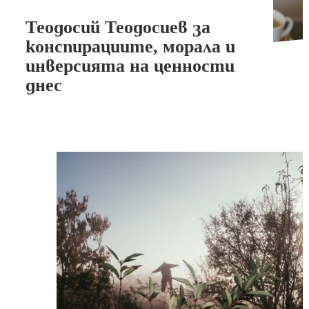
Теодосий Теодосиев за
конспирациите, морала и
инверсията на ценности
днес