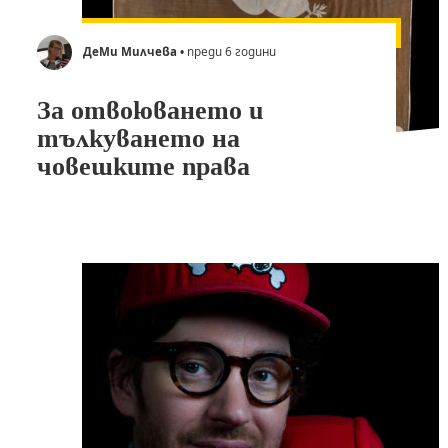
ДеМи Милчева
• преди 6 години
За отвоюването и
тълкуването на
човешките права