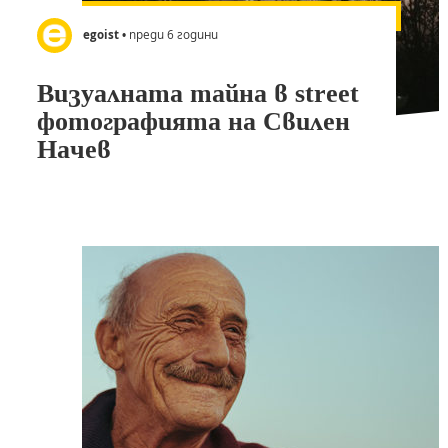
egoist
• преди 6 години
Визуалната тайна в street
фотографията на Свилен
Начев