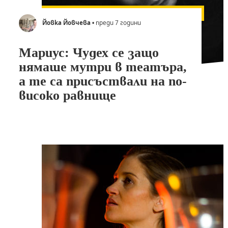
Йовка Йовчева
• преди 7 години
Мариус: Чудех се защо
нямаше мутри в театъра,
а те са присъствали на по-
високо равнище