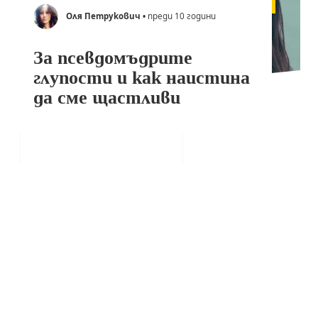
Оля Петрукович
• преди 10 години
За псевдомъдрите
глупости и как наистина
да сме щастливи