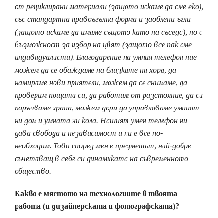
от рециклирани материали (защото искаме да сме еко),
със стандартна правоъгълна форма и заоблени ъгли
(защото искаме да имаме същото като на съседа), но с
възможност за избор на цвят (защото все пак сме
индивидуалисти). Благодарение на умния телефон ние
можем да се обаждаме на близките ни хора, да
намираме нови приятели, можем да се снимаме, да
проверим пощата си, да работим от разстояние, да си
поръчваме храна, можем дори да управляваме умният
ни дом и умната ни кола. Нашият умен телефон ни
дава свобода и независимост и ни е все по-
необходим.
Това според мен е предметът, най-добре
съчетаващ в себе си динамиката на съвременното
общество.
Какво е мястото на технологиите в твоята
работа (и дизайнерската и фотографската)?