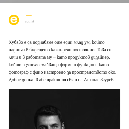
egoist
Хубаво е да познаваме още един млад ум, който
наднича в бъдещето кажи-речи постоянно. Това си
личи и в работата му – като продуктов дизайнер,
който измисля смайващи форми и функции и като
фотограф с фино настроено за пространството око.
Добре дошли в абстрактния свят на Атанас Згурев.