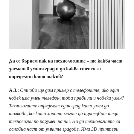
Да се върнем пак на технологиите – те каква част
заемат в умния град и до каква степен го
определят като такъв?
А.З.:
Отново ще дам пример с телефоните, ако един
човек има умен телефон, това прави ли и човека умен?
Технологиите определят един град като умен до
толкова, колкото хората могат да използват тези
технологии по разумен начин. Но да технологиите са
основна част от умните градове. Има 3D принтери,