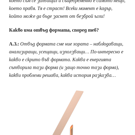
което съм се захващал и същевременно е самото нещо,
което правя. Тя е страст! Всеки момент е кадър,
който може да бъде заснет от безброй ъгли!
Какво има отвъд формата, според теб?
А.З.:
Отвъд формата сме ние хората – наблюдаващи,
анализиращи, усещащи, използващи… По-интересно е
какво е скрито във формата. Каква е енергията
сътворила тази форма (и защо точно тази форма),
какви проблеми решава, каква история разказва…