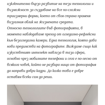
изключително бързо развитие на тези технологии и
възможност за създаване на все по-сложни
триизмерни форми, което от своя страна променя
визуалния облик на жизнената средата.
Относно технологиите във фотографията, в
момента наблюдаваме преход от огледално-рефлексни
към безогледални камери. Една технология, която дава
нови предимства на фотографите. Виждаме също как
изкуственият интелект навлиза в тази сфера,
основно чрез мобилните телефони и сега е по-лесно от
всякога човек, който не разбира нищо от фотография
да направи добри кадри. До колко това е добре
оставям всеки сам да реши.