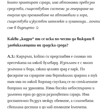
които принтират сгради, има автономни превозни
средства, съществуват системи за генериране на
енергия при преминаване на автомобили и хора,
съществува изкуствен интелект и хуманоиди…почти
сме в бъдещето ☺
Какви „кадри“ ти се иска по-често да виждаш в
заобикалящата ни градска среда?
А.З.:
Кадърът, който си представям е сниман от
пресечката на някой булевард. Изпълнен е с много
зеленина и вода, сякаш целият град е парк. По
фасадите на сградите има вертикални градини а тук
там има по някой водопад спускащ се по стъклените
витрини на зданията. Няма високи небостъргачи и
залепени една до друга разноцветни сгради. Има
достатъчно въздух между обемите, а слънчевата
светлина достига и до най-тъмните кътчета.