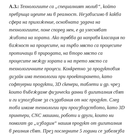
А.З.:
Технологиите са „специалният молив“, който
превръща идеите ми в реалност. Независимо в каква
сфера на приложение, основната задача на
технологиите, поне според мен, е да улесняват
живота на хората. Ако трябва да направя класация по
важност на процесите, на първо място са процесите
протичащи в природата, на второ място са
процесите между хората и на трето място са
технологичните процеси. Конкретно за продуктовия
дизайн има технологии при проектирането, като
софтуерни продукти, 3D скенери, таблети и др. чрез
които въвеждаме физически данни в дигиталния свят
и ги използваме за създавания от нас продукт. След
това имаме технологии при производството, като 3D
принтери, CNC машини, роботи и други, които ни
помагат да „извадим“ нашия продукт от дигиталния
в реалния свят. През последните 5 години се забелязва