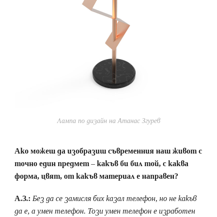
Лампа по дизайн на Атанас Згурев
Ако можеш да изобразиш съвременния наш живот с
точно един предмет – какъв би бил той, с каква
форма, цвят, от какъв материал е направен?
А.З.:
Без да се замисля бих казал телефон, но не какъв
да е, а умен телефон. Този умен телефон е изработен