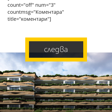
count="off" num="3"
countmsg="Коментара"
title="коментари"]
следва