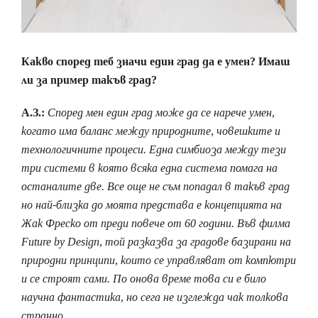
Какво според теб значи един град да е умен? Имаш
ли за пример такъв град?
А.З.:
Според мен един град може да се нарече умен,
когато има баланс между природните, човешките и
технологичните процеси. Една симбиоза между тези
три системи в която всяка една система помага на
останалите две. Все още не съм попадал в такъв град
но най-близка до моята представа е концепцията на
Жак Фреско от преди повече от 60 години. Във филма
Future by Design, той разказва за градове базирани на
природни принципи, които се управляват от компютри
и се строят сами. По онова време това си е било
научна фантастика, но сега не изглежда чак толкова
странно.