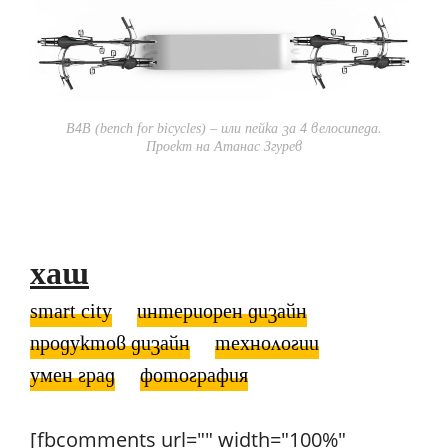
B4B (bench for bicycles) – или пейка за 4 велосипеда.
Проект на Атанас Згурев
хаш
smart city
интериорен дизайн
продуктов дизайн
технологии
умен град
фотография
[fbcomments url="" width="100%"