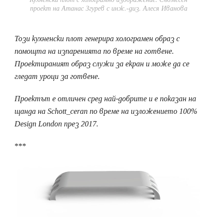
проект на Атанас Згурев с инж.-диз. Алеся Иванова
Този кухненски плот генерира холограмен образ с
помощта на изпаренията по време на готвене.
Проектираният образ служи за екран и може да се
гледат уроци за готвене.
Проектът е отличен сред най-добрите и е показан на
щанда на Schott_ceran по време на изложението 100%
Design London през 2017.
***