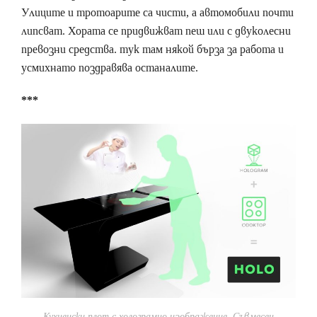
Улиците и тротоарите са чисти, а автомобили почти
липсват. Хората се придвижват пеш или с двуколесни
превозни средства. тук там някой бърза за работа и
усмихнато поздравява останалите.
***
Кухненски плот с холограмно изображение. Съвмесен