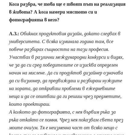
Кога разбра, че това ще е твоят път на реализация
в живота? А кога намери мястото си и
фотографията в него?
А.З.:
Обикнах продуктовия дизайн, докато следвах в
университета. С всяка изминала година там, все
повече разбирах същността на тази професия.
Участвах в различни международни конкурси и видях,
че за да си сред победителите се изисква определен
начин на мислене. Да си продуктов дизайнер означава
да си визионер, да предвиждаш и разбираш нуждите
на хората, да откриваш проблеми в ежедневните
неща и да се опитваш да ги решиш чрез предметите,
които проектираш.
А колкото до фотографията, с нея вървим ръка за
ръка откакто се помня. Чрез нея показвам света през
моите очи/ум. Тя е неизменна част от всяко нещо с