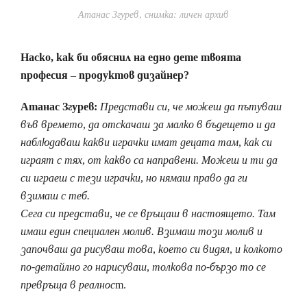
Атанас Згурев, снимка: личен архив
Наско, как би обяснил на едно дете твоята
професия – продуктов дизайнер?
Атанас Згурев:
Представи си, че можеш да пътуваш
във времето, да отскачаш за малко в бъдещето и да
наблюдаваш какви играчки имат децата там, как си
играят с тях, от какво са направени. Можеш и ти да
си играеш с тези играчки, но нямаш право да ги
взимаш с теб.
Сега си представи, че се връщаш в настоящето. Там
имаш един специален молив. Взимаш този молив и
започваш да рисуваш това, което си видял, и колкото
по-детайлно го нарисуваш, толкова по-бързо то се
превръща в реалнос
т.