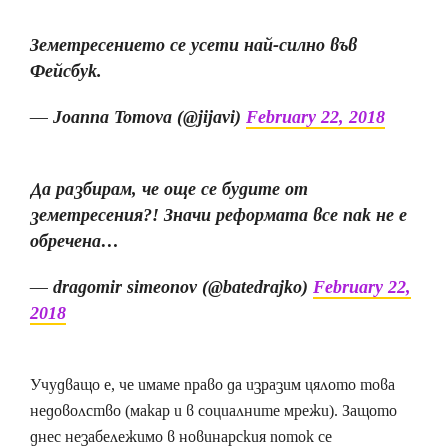
Земетресението се усети най-силно във
Фейсбук.
— Joanna Tomova (@jijavi)
February 22, 2018
Да разбирам, че още се будите от
земетресения?! Значи реформата все пак не е
обречена…
— dragomir simeonov (@batedrajko)
February 22,
2018
Учудващо е, че имаме право да изразим цялото това
недоволство (макар и в социалните мрежи). Защото
днес незабележимо в новинарския поток се