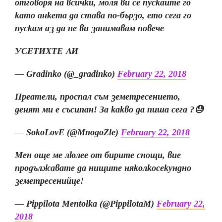
отговоря на всички, моля ви се пускайте го
като анкета да става по-бързо, ето сега го
пускам аз да не ви занимавам повече
УСЕТИХТЕ ЛИ
— Gradinko (@_gradinko)
February 22, 2018
Преатели, проспал съм земетресението,
денят ми е съсипан! За какво да пиша сега ?😓
— SokoLovE (@MnogoZle)
February 22, 2018
Мен още ме люлее от бирите снощи, вие
продължавате да нищите няколкосекундно
земетресенийце!
— Pippilota Mentolka (@PippilotaM)
February 22,
2018