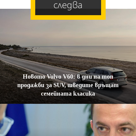
следва
Новото Volvo V60: в дни на топ
продажби за SUV, шведите връщат
семейната класика