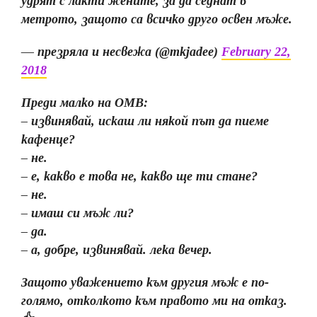
удрят с лакти жените, за да седнат в
метрото, защото са всичко друго освен мъже.
— презряла и несвежа (@mkjadee)
February 22,
2018
Преди малко на ОМВ:
– извинявай, искаш ли някой път да пиеме
кафенце?
– не.
– е, какво е това не, какво ще ти стане?
– не.
– имаш си мъж ли?
– да.
– а, добре, извинявай. лека вечер.
Защото уважението към другия мъж е по-
голямо, отколкото към правото ми на отказ.