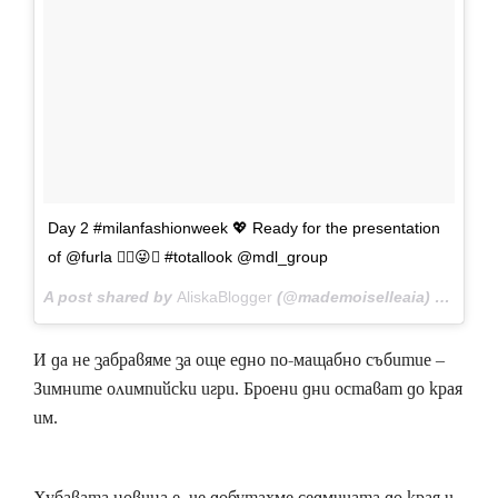
Day 2 #milanfashionweek 💖 Ready for the presentation
of @furla ✌🏻😜✨ #totallook @mdl_group
A post shared by
AliskaBlogger
(@mademoiselleaia) on
Feb 
И да не забравяме за още едно по-мащабно събитие –
Зимните олимпийски игри. Броени дни остават до края
им.
Хубавата новина е, че добутахме седмицата до края и