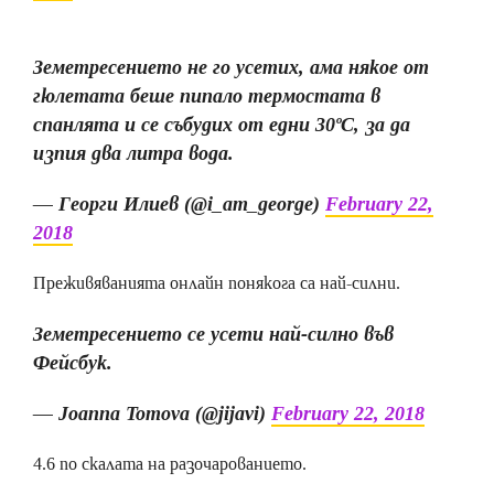
Земетресението не го усетих, ама някое от
гюлетата беше пипало термостата в
спанлята и се събудих от едни 30ºС, за да
изпия два литра вода.
— Георги Илиев (@i_am_george)
February 22,
2018
Преживяванията онлайн понякога са най-силни.
Земетресението се усети най-силно във
Фейсбук.
— Joanna Tomova (@jijavi)
February 22, 2018
4.6 по скалата на разочарованието.