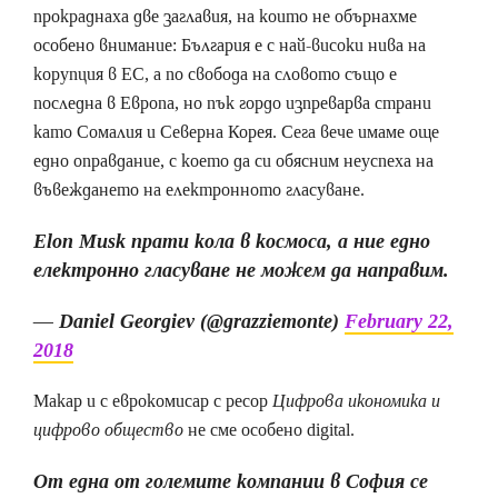
прокраднаха две заглавия, на които не обърнахме
особено внимание: България е с най-високи нива на
корупция в ЕС, а по свобода на словото също е
последна в Европа, но пък гордо изпреварва страни
като Сомалия и Северна Корея. Сега вече имаме още
едно оправдание, с което да си обясним неуспеха на
въвеждането на електронното гласуване.
Elon Musk прати кола в космоса, а ние едно
електронно гласуване не можем да направим.
— Daniel Georgiev (@grazziemonte)
February 22,
2018
Макар и с еврокомисар с ресор
Цифрова икономика и
цифрово общество
не сме особено digital.
От една от големите компании в София се