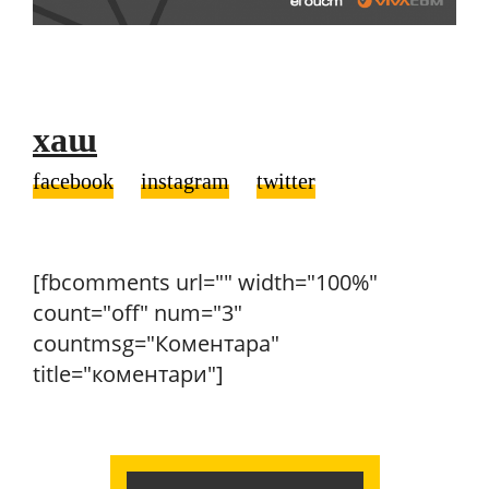
хаш
facebook
instagram
twitter
[fbcomments url="" width="100%"
count="off" num="3"
countmsg="Коментара"
title="коментари"]