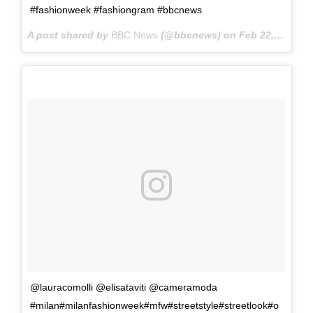
#fashionweek #fashiongram #bbcnews
A post shared by
BBC News
(@bbcnews) on
Feb 22, 2018 at 7:31am PST
@lauracomolli @elisataviti @cameramoda
#milan#milanfashionweek#mfw#streetstyle#streetlook#o