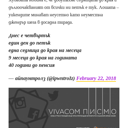
дългоочакваният от всички ни петък е тук. Лошата –
уикендите минават неусетно като неуместна
джендър шега в досадна тирада.
Днес е четвъртък
един ден до петък
една седмица до края на месеца
9 месеца до края на годината
40 години до пенсия
— айпаунтролз (@ipwntroIz)
February 22, 2018