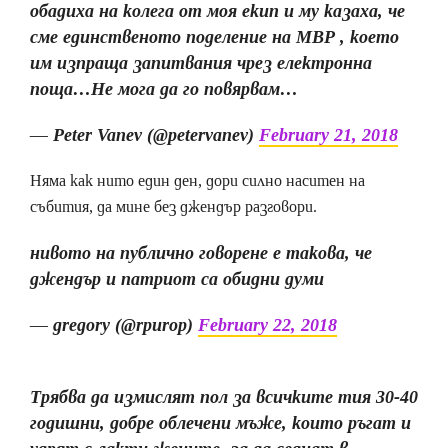
обадиха на колега от моя екип и му казаха, че
сме единственото поделение на МВР , което
им изпраща запитвания чрез електронна
поща…Не мога да го повярвам…
— Peter Vanev (@petervanev)
February 21, 2018
Няма как нито един ден, дори силно наситен на
събития, да мине без джендър разговори.
нивото на публично говорене е такова, че
джендър и патриот са обидни думи
— gregory (@rpurop)
February 22, 2018
Трябва да измислят пол за всичките тия 30-40
годишни, добре облечени мъже, които ръгат и