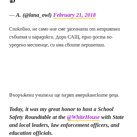
👍
— A. (@lana_owl)
February 21, 2018
Спокойно, не само ние сме засегнати от неприятни
събития и парадокси. Дори САЩ, едно доста по-
уредено местенце, си има своите перипетии.
Въоръжени учители ще пазят американските деца.
Today, it was my great honor to host a School
Safety Roundtable at the
@WhiteHouse
with State
and local leaders, law enforcement officers, and
education officials.