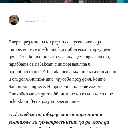
Айлин Адемова
Вчера през нощта ни разлюля, а усещането за
сътресение се превърна в основна емоция през целия
ден. Тези, които не бяха усетили земетресението,
трябваше да наваксат с информацията и
подробностите. А всички останали не бяха пощадени
и от допълнителните
трусове
през деня, които
животът поднесе. Напрежението беше голямо.
Спокойно може да го обвиним, че ни е смъкнало още
няколко нива надолу по класациите.
съжалявам но твърде много хора питат
усетихме ли земетресението за да мога да