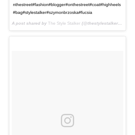
nthestreet#fashion#blogger#onthestreet#coat#highheels
#bag#stylestalker#szymonbrzoska#fucsia
A post shared by
The Style Stalker
(@thestylestalkercom) on