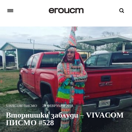
VIVACOM ПИСМО
20 ФЕВРУАРИ 2018
Вторнишки заблуди – VIVACOM
ПИСМО #528