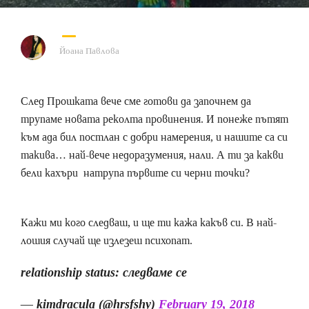
Йоана Павлова
След Прошката вече сме готови да започнем да
трупаме новата реколта провинения. И понеже пътят
към ада бил постлан с добри намерения, и нашите са си
такива… най-вече недоразумения, нали. А ти за какви
бели кахъри натрупа първите си черни точки?
Кажи ми кого следваш, и ще ти кажа какъв си. В най-
лошия случай ще излезеш психопат.
relationship status: следваме се
— kimdracula (@hrsfshy)
February 19, 2018