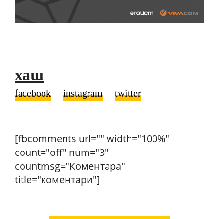
хаш
facebook
instagram
twitter
[fbcomments url="" width="100%"
count="off" num="3"
countmsg="Коментара"
title="коментари"]