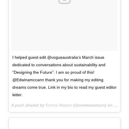
I helped guest edit @vogueaustralia’s March issue
dedicated to conversations about sustainability and
“Designing the Future”. I am so proud of this!
@Edwinamccann thank you for making my editing
dreams come true. Link in my bio to read my guest editor
letter.
A post shared by
Emma Watson
(@emmawatson) on
Feb 19,