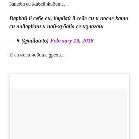
Затова си живей живота…
Вярвай в себе си, вярвай в себе си и после като
си повярваш и най-хубаво се излагаш
— ♥︎ (@milototo)
February 19, 2018
И си носи новите дрехи…