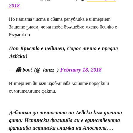
2018
Но нашата чиста и свята република е интернет.
Защото знаем, че на това вълшебно място всичко е
възможно.
Поп Кръстю е невинен, Сорос лично е предал
Левски!
— 👻 boo! (@_lanzz_)
February 18, 2018
Интернет винаги изобличава лошите порядки и
съмнителните факти.
Дебатът за личността на Левски към днешна
дата: Истински фалшива ли е единствената
фалшива истинска снимка на Апостола….