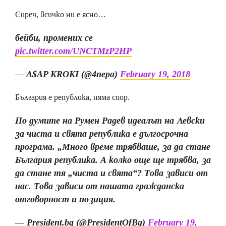
Сиреч, всичко ни е ясно…
бейби, промених се
pic.twitter.com/UNCTMzP2HP
— A$AP KROKI (@4nepa)
February 19, 2018
България е република, няма спор.
По думите на Румен Радев идеалът на Левски
за чиста и свята република е дългосрочна
програма. „Много време трябваше, за да стане
България република. А колко още ще трябва, за
да стане тя „чиста и свята“? Това зависи от
нас. Това зависи от нашата гражданска
отговорност и позиция.
— President.bg (@PresidentOfBg)
February 19,