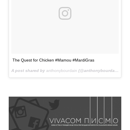
The Quest for Chicken #Mamou #MardiGras
A post shared by
anthonybourdain
(@anthonybourdain) on
F