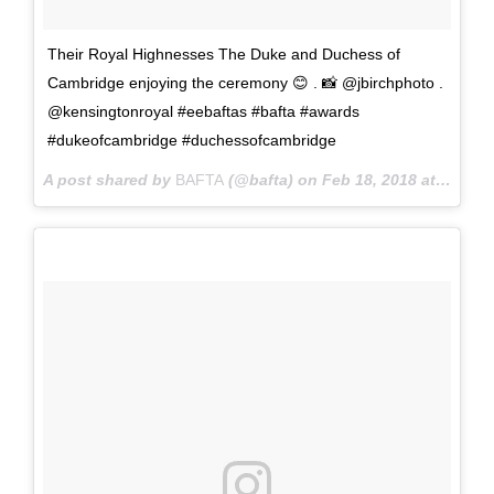
Their Royal Highnesses The Duke and Duchess of
Cambridge enjoying the ceremony 😊 . 📸 @jbirchphoto .
@kensingtonroyal #eebaftas #bafta #awards
#dukeofcambridge #duchessofcambridge
A post shared by
BAFTA
(@bafta) on
Feb 18, 2018 at 5:05pm PST