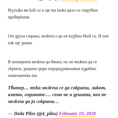
Излъжи ме кой си и ще ти кажа дали си струваш
проверката.
От друга страна, можеш и да не казваш #кой си. И ние
пак ще знаем.
В интернет можеш да бягаш, но не можеш да се
скриеш, защото дори недоразуменията издават
отпечатъка ти.
Твитер… тука можеш се да сокриеш, ликот,
името, годините…. само не и душата, неа не
можеш да ја сокриеш…
— Deda Pilos (@4_pilos)
February 19, 2018