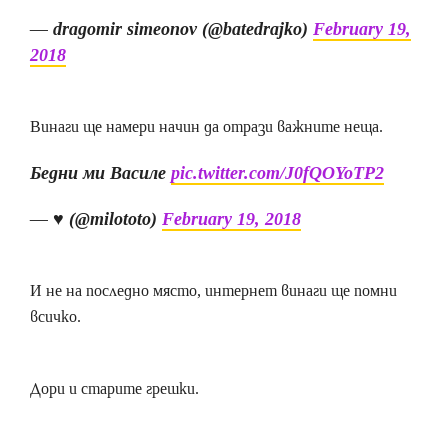
— dragomir simeonov (@batedrajko)
February 19,
2018
Винаги ще намери начин да отрази важните неща.
Бедни ми Василе
pic.twitter.com/J0fQOYoTP2
— ♥︎ (@milototo)
February 19, 2018
И не на последно място, интернет винаги ще помни
всичко.
Дори и старите грешки.