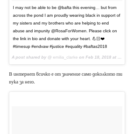
I may not be able to be @bafta this evening… but from
across the pond I am proudly wearing black in support of
my sisters and my brothers who are helping to end
abuse and impunity @RosaForWomen. Please click on
the link in bio and donate with your heart. 💪🏻❤️
#timesup #endvaw #justice #equality #baftas2018
A post shared by @
emilia_clarke
on
Feb 18, 2018 at 1:48pm PST
В интернет всичко е от значение само доколкото ти
пука за него.