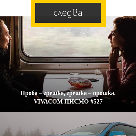
следва
Проба – грешка, грешка – прошка.
VIVACOM ПИСМО #527