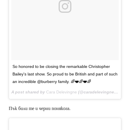
So honored to be closing the remarkable Christopher
Bailey's last show. So proud to be British and part of such
an incredible @burberry family. 🌈❤️🌈❤️🌈
A post shared by
Cara Delevingne
(@caradelevingne) on
Feb
Пък били те и черни понякога.