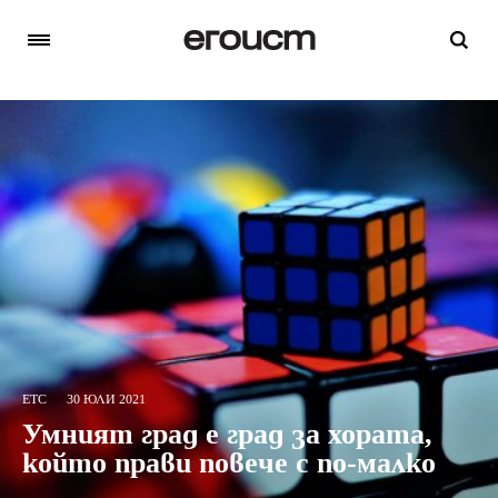
ETC
30 ЮЛИ 2021
Умният град е град за хората,
който прави повече с по-малко