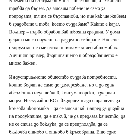
Времето на егоизма отмина – не егоисти, а “Екоисти”
трябва да бъдем. Да мислим повече не само за
природата, тя ще се възстанови, но ние как ще живеем
в градовете и това, което създаваме? Както е казал
Волтер – първо обработвай твоята градина. У дома
децата ми са научени на разделно събиране. Ние със
съпруга ми не сме имали и нямаме личен автомобил.
Личният пример, възпитанието и образованието е
много важен.
Индустриалното общество създава потребности,
които водят не само до замърсяване, но и до един
абсолютно неустойчив, консуматорски, изчерпан
модел. Неслучайно ЕС е възприел тази стратегия за
кръгова икономика – да се мисли най-напред за дизайна
на продуктите, да е такъв, че да предлага качество, да
не се стига до боклука, да се преизползва, да се
включва отново и отново в кръговрата. Ето едно