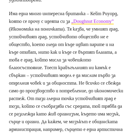
Има една много интересна британка – Кейт Риуорд,
която се прочу с идеята си за
„Doughnut Economy”
(Икономика на поничката). Тя казва, че умният град,
устойчивият град, устойчивото общество не е
общество, което гледа от къде идват парите и на
къде отиват, нито как и къде се въртят благата, а
това е град, който мисли за човешкото
благосъстояние. Тоест крайъгълният ни камък е
сбъркан – устойчивият модел е да мислим първо за
отделния човек и за общността. Не всичко се свежда
само до производство и потребление, до икономически
растеж. От тази гледна точка устойчивият град е
този, който се съобразява със средата, той трябва да
се разглежда като жив организъм, където има мозък,
сърце и органи. Да кажем, че мозъкът е общинската
администрация, например, сърцето е една артистична