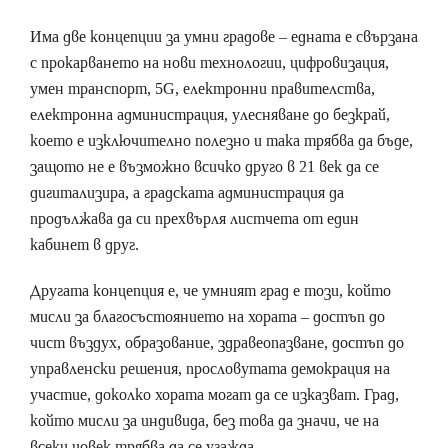
Има две концепции за умни градове – едната е свързана
с прокарването на нови технологии, цифровизация,
умен транспорт, 5G, електронни правителства,
електронна администрация, улесняване до безкрай,
което е изключително полезно и така трябва да бъде,
защото не е възможно всичко друго в 21 век да се
дигитализира, а градската администрация да
продължава да си прехвърля листчета от един
кабинет в друг.
Другата концепция е, че умният град е този, който
мисли за благосъстоянието на хората – достъп до
чист въздух, образование, здравеопазване, достъп до
управленски решения, прословутата демокрация на
участие, доколко хората могат да се изказват. Град,
който мисли за индивида, без това да значи, че на
всеки човек трябва да се угажда.