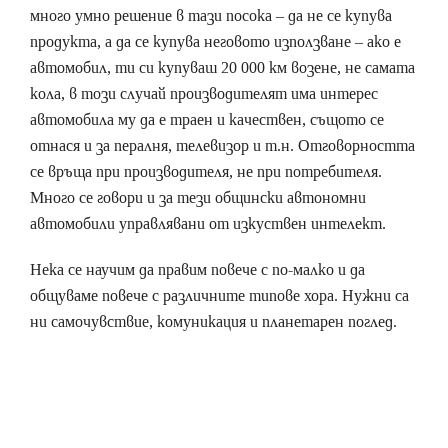
много умно решение в тази посока – да не се купува
продукта, а да се купува неговото използване – ако е
автомобил, ти си купуваш 20 000 км возене, не самата
кола, в този случай производителят има интерес
автомобила му да е траен и качествен, същото се
отнася и за пералня, телевизор и т.н. Отговорността
се връща при производителя, не при потребителя.
Много се говори и за тези общински автономни
автомобили управлявани от изкуствен интелект.
Нека се научим да правим повече с по-малко и да
общуваме повече с различните типове хора. Нужни са
ни самочувствие, комуникация и планетарен поглед.