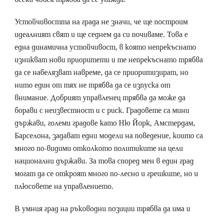
Устойчивостта на града не значи, че ще построим
идеалният свят и ще седнем да си почиваме. Това е
една динамична устойчивост, в която непрекъснато
изникват нови приоритети и те непрекъснато трябва
да се набелязват навреме, да се приоритизират, но
нито един от тях не трябва да се изпуска от
внимание. Добрият управленец трябва да може да
борави с неизвестност и с риск. Градовете са мини
държави, големи градове като Ню Йорк, Амстердам,
Барселона, задават едни модели на поведение, които са
много по-видими отколкото политиките на цели
национални държави. За това според мен в един град
могат да се откроят много по-лесно и грешките, но и
плюсовете на управлението.
В умния град на ръководни позиции трябва да има и