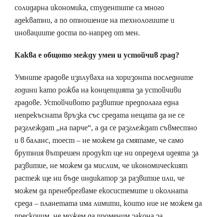
солидарна икономика, студентите са много
адекватни, а по отношение на технологиите и
иновациите доста по-напред от мен.
Каква е общото между умен и устойчив град?
Умните градове изплуваха на хоризонта последните
години като рожба на концепцията за устойчиви
градове. Устойчивото развитие предполага една
непрекъсната връзка със средата нещата да не се
разглеждат „на парче“, а да се разглеждат съвместно
и в баланс, тоест – не можем да смятаме, че само
брутния вътрешен продукт ще ни определя идеята за
развитие, не можем да мислим, че икономическият
растеж ще ни бъде индикатор за развитие или, че
можем да пренебрегваме екосистемите и околната
среда – планетата има лимити, които ние не можем да
прескочим, не можем да променим закона за