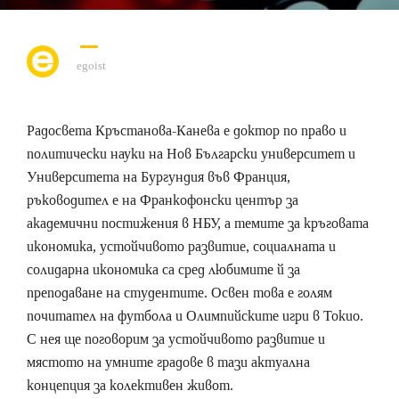
egoist
Радосвета Кръстанова-Канева е доктор по право и
политически науки на Нов Български университет и
Университета на Бургундия във Франция,
ръководител е на Франкофонски център за
академични постижения в НБУ, а темите за кръговата
икономика, устойчивото развитие, социалната и
солидарна икономика са сред любимите й за
преподаване на студентите. Освен това е голям
почитател на футбола и Олимпийските игри в Токио.
С нея ще поговорим за устойчивото развитие и
мястото на умните градове в тази актуална
концепция за колективен живот.