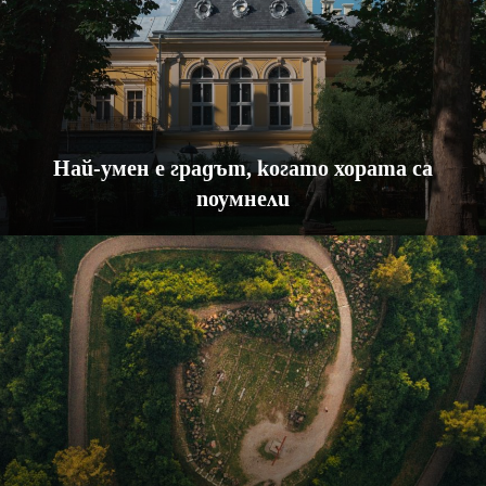
Най-умен е градът, когато хората са
поумнели