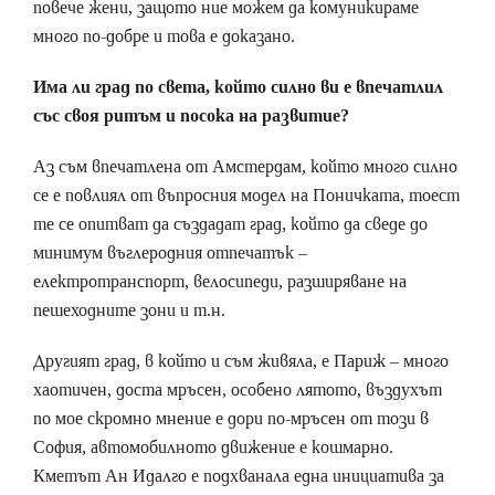
повече жени, защото ние можем да комуникираме
много по-добре и това е доказано.
Има ли град по света, който силно ви е впечатлил
със своя ритъм и посока на развитие?
Аз съм впечатлена от Амстердам, който много силно
се e повлиял от въпросния модел на Поничката, тоест
те се опитват да създадат град, който да сведе до
минимум въглеродния отпечатък –
електротранспорт, велосипеди, разширяване на
пешеходните зони и т.н.
Другият град, в който и съм живяла, е Париж – много
хаотичен, доста мръсен, особено лятото, въздухът
по мое скромно мнение е дори по-мръсен от този в
София, автомобилното движение е кошмарно.
Кметът Ан Идалго е подхванала една инициатива за