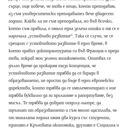
сърце, още повече, че това е нещо, което преподавам,
аз съм университетски преподавател вече двадесет
години. Какво ли не съм преподавала, но във всичко,
което съм правила, е имало една зелена нишка и тя се е
наричала „устойчиво развитие“. Така се случи, че се
срещнах с устойчивото развитие в едно време, в
което правих докторантурата си във Франция и преди
това, покрай мои зелени ангажименти. Опитвах се
дълго време да прокарам тази концепция, че
устойчивото развитие трябва да се вгради в
образованието, не просто да бъде в едни европейски
директиви, които трябва да се имплементират и ние
трябва буквално да ги прилагаме и рапортуваме, без
мисъл. Те трябва да дойдат отдолу-нагоре, да
тръгнат от образованието и съм много щастлива, че
от миналата година имам два курса със студенти,
единият е Кръговата икономика, другият е Социална и