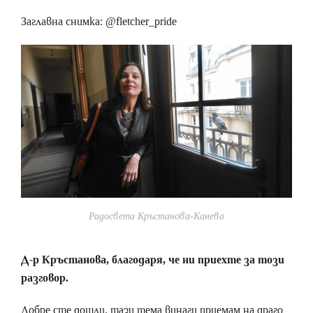
Заглавна снимка: @fletcher_pride
Радосвета Кръстанова-Канева
Д-р Кръстанова, благодаря, че ни приехте за този
разговор.
Добре сте дошли, тази тема винаги приемам на драго