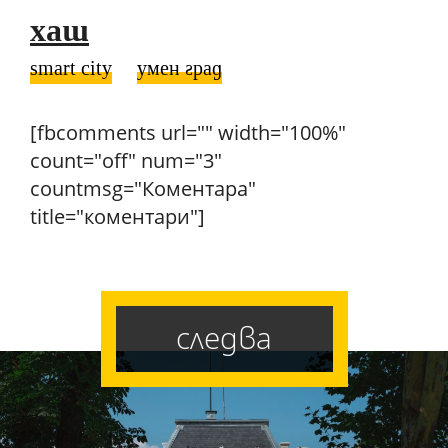
хаш
smart city
умен град
[fbcomments url="" width="100%"
count="off" num="3"
countmsg="Коментара"
title="коментари"]
следва