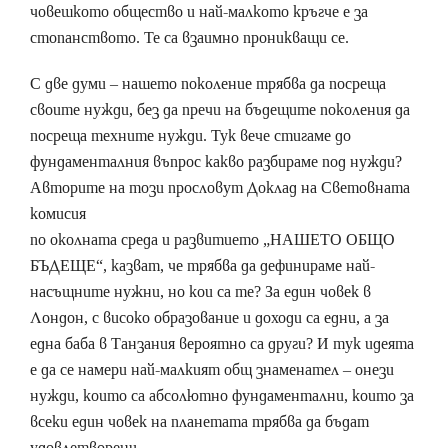
човешкото общество и най-малкото кръгче е за
стопанството. Те са взаимно проникващи се.
С две думи – нашето поколение трябва да посреща
своите нужди, без да пречи на бъдещите поколения да
посреща техните нужди. Тук вече стигаме до
фундаменталния въпрос какво разбираме под нужди?
Авторите на този прословут Доклад на Световната
комисия
по околната среда и развитието „НАШЕТО ОБЩО
БЪДЕЩЕ“, казват, че трябва да дефинираме най-
насъщните нужни, но кои са те? За един човек в
Лондон, с високо образование и доходи са едни, а за
една баба в Танзания вероятно са други? И тук идеята
е да се намери най-малкият общ знаменател – онези
нужди, които са абсолютно фундаментални, които за
всеки един човек на планетата трябва да бъдат
удовлетворени.