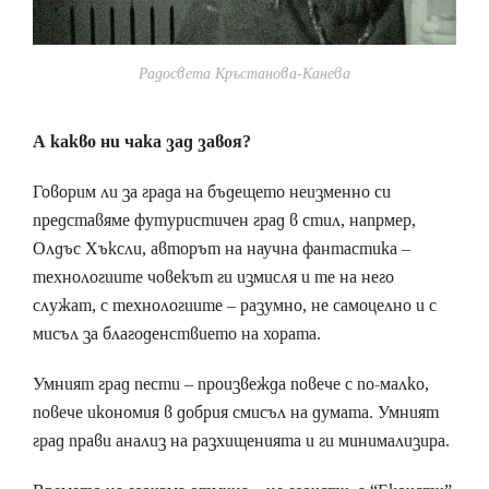
Радосвета Кръстанова-Канева
А какво ни чака зад завоя?
Говорим ли за града на бъдещето неизменно си
представяме футуристичен град в стил, напрмер,
Олдъс Хъксли, авторът на научна фантастика –
технологиите човекът ги измисля и те на него
служат, с технологиите – разумно, не самоцелно и с
мисъл за благоденствието на хората.
Умният град пести – произвежда повече с по-малко,
повече икономия в добрия смисъл на думата. Умният
град прави анализ на разхищенията и ги минимализира.