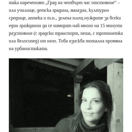
така нареченият „Град на четвърт час отстояние“ –
или училище, детска градина, магазин, културно
средище, аптека и т.н., зелена площ нуждите за всеки
един гражданин да се намират най-много на 15 минути
разстояние (с градски транспорт, пеша, с тротинетка
или велосипед) от него. Това изисква тотална промяна
на урбанистиката.