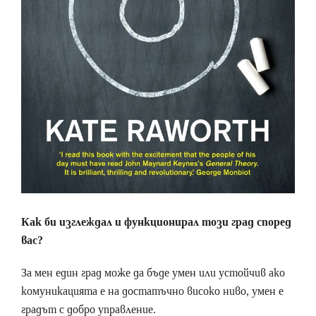
Как би изглеждал и функционирал този град според
вас?
­За мен един град може да бъде умен или устойчив ако
комуникацията е на достатъчно високо ниво, умен е
градът с добро управление.