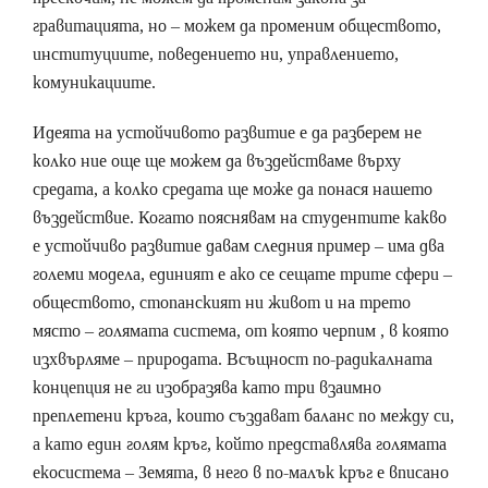
гравитацията, но – можем да променим обществото,
институциите, поведението ни, управлението,
комуникациите.
Идеята на устойчивото развитие е да разберем не
колко ние още ще можем да въздействаме върху
средата, а колко средата ще може да понася нашето
въздействие. Когато пояснявам на студентите какво
е устойчиво развитие давам следния пример – има два
големи модела, единият е ако се сещате трите сфери –
обществото, стопанският ни живот и на трето
място – голямата система, от която черпим , в която
изхвърляме – природата. Всъщност по-радикалната
концепция не ги изобразява като три взаимно
преплетени кръга, които създават баланс по между си,
а като един голям кръг, който представлява голямата
екосистема – Земята, в него в по-малък кръг е вписано