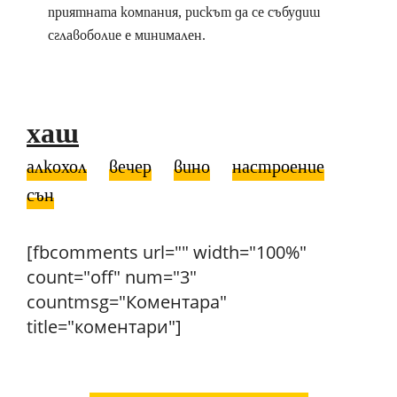
приятната компания, рискът да се събудиш
сглавоболие е минимален.
хаш
алкохол
вечер
вино
настроение
сън
[fbcomments url="" width="100%"
count="off" num="3"
countmsg="Коментара"
title="коментари"]