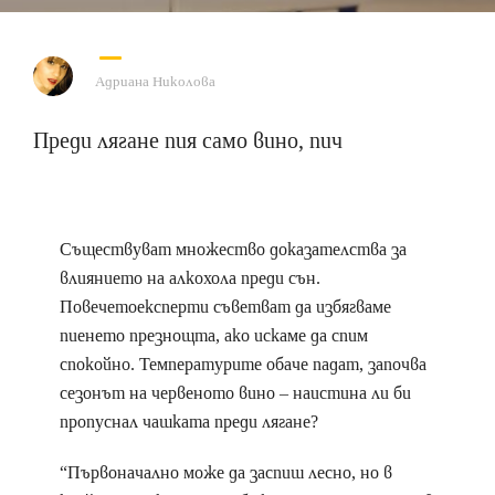
Адриана Николова
Преди лягане пия само вино, пич
Съществуват множество доказателства за
влиянието на алкохола преди сън.
Повечетоексперти съветват да избягваме
пиенето презнощта, ако искаме да спим
спокойно. Температурите обаче падат, започва
сезонът на червеното вино – наистина ли би
пропуснал чашката преди лягане?
“Първоначално може да заспиш лесно, но в