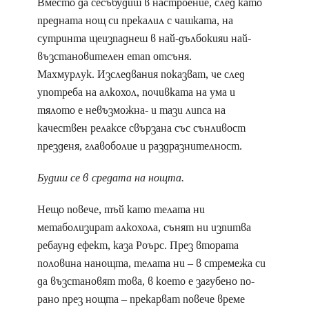
Вместо да сесъбудиш в настроение, след като
предната нощ си прекалил с чашката, на
сутринта щеизпаднеш в най-дълбокияи най-
възстановителен етап отсъня.
Махмурлук. Изследвания показват, че след
употреба на алкохол, почивката на ума и
тялото е невъзможна- и тази липса на
качествен релаксе свързана със сънливост
презденя, главоболие и раздразнителност.
Будиш се в средата на нощта.
Нещо повече, тъй като телата ни
метаболизират алкохола, сънят ни изпитва
ребаунд ефект, каза Роърс. През втората
половина нанощта, телата ни – в стремежа си
да възстановят това, в което е загубено по-
рано през нощта – прекарват повече време