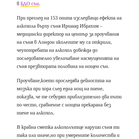
в
БДО сън
.
При преглед на 153 опита изследващи ефекта на
алкохола върху съня Иршаад Ибрахим –
медицински директор на център за проучвания
на съня в Лондон иколегите му са открили,
чеупотребата на алкохол довежда до
последователно увеличаване насмущенията на
съня презвтората половина на нощен сън.
Проучване,което проследява дейността на
мозъка при хора след една нощ на пиене,
показва, че те себудят приблизително два пъти
по-често, сравнение с нощта прекарана без
пиене на алкохол.
В крайна сметка алкохолътще наруши съня ти
така или иначе,но при умерените количества и