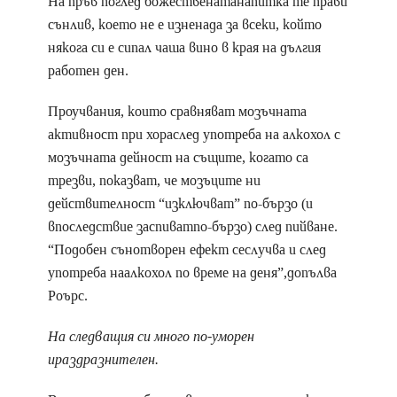
На пръв поглед божественатанапитка те прави
сънлив, което не е изненада за всеки, който
някога си е сипал чаша вино в края на дългия
работен ден.
Проучвания, които сравняват мозъчната
активност при хораслед употреба на алкохол с
мозъчната дейност на същите, когато са
трезви, показват, че мозъците ни
действителност “изключват” по-бързо (и
впоследствие заспиватпо-бързо) след пийване.
“Подобен сънотворен ефект сеслучва и след
употреба наалкохол по време на деня”,допълва
Роърс.
На следващия си много по-уморен
ираздразнителен.