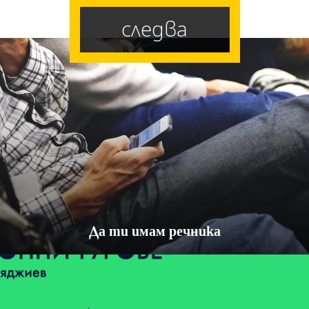
следва
Да ти имам речника