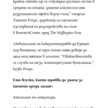
крайна сметка ще се събуждаш достапо-често в
средата на нощта, защото алкохолът има
разрушителен ефект върху съня,” споделя
Тимъти Роърс, директор на научните
изследвания на разстройства на съня
в ResearchCenter, пред
The Huffington Post.
Любителите на кабернетотрябва да вземат
под внимание, че едно питие няма доведе до
цяла нощ мятане в леглото. “Обикновенотова
се случва на тези, коитопресушат бутилката,”
казва Роърс.
Ето всичко, което трябва да знаеш за
пиенето преди лягане:
Алкохолът те нокаутира.