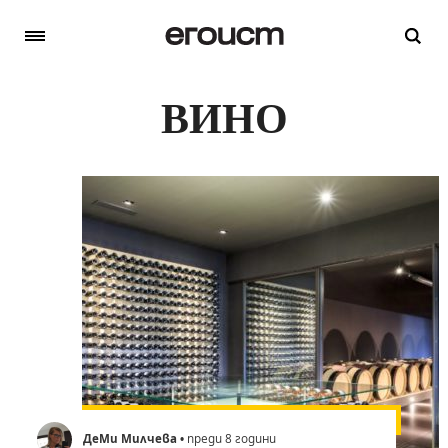
ВИНО
ДеМи Милчева
• преди 8 години