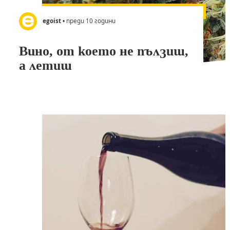
egoist
• преди 10 години
Вино, от което не пълзиш,
а летиш