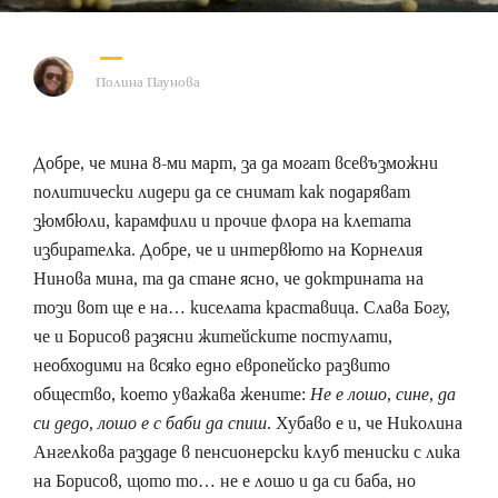
Полина Паунова
Добре, че мина 8-ми март, за да могат всевъзможни
политически лидери да се снимат как подаряват
зюмбюли, карамфили и прочие флора на клетата
избирателка. Добре, че и интервюто на Корнелия
Нинова мина, та да стане ясно, че доктрината на
този вот ще е на… киселата краставица. Слава Богу,
че и Борисов разясни житейските постулати,
необходими на всяко едно европейско развито
общество, което уважава жените:
Не е лошо, сине, да
си дедо, лошо е с баби да спиш
. Хубаво е и, че Николина
Ангелкова раздаде в пенсионерски клуб тениски с лика
на Борисов, щото то… не е лошо и да си баба, но