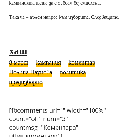
кампанията щеше да е съвсем безсмислена.
Така че – пълен напред към изборите. Следващите.
хаш
8 март
кампания
коментар
Полина Паунова
политика
предизборно
[fbcomments url="" width="100%"
count="off" num="3"
countmsg="Коментара"
title="коментари"]