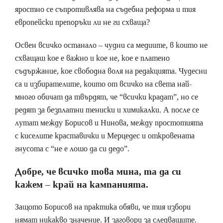
яростно се съпротивлява на съдебна реформа и тия
европейски препоръки ли не ги схваща?
Освен всичко останало – чудни са медиите, в които не
схващаш кое е важно и кое не, кое е платено
съдържание, кое свободна воля на редакцията. Чудесни
са и избирателите, които от всичко на света най-
много обичат да твърдят, че “всички крадат”, но се
редят за безплатни тениски и химикалки. А после се
лутат между Борисов и Нинова, между простотията
с киселите краставички и Мерцедес и откровената
гнусота с “не е лошо да си дедо”.
Добре, че всичко това мина, та да си
кажем – край на кампанията.
Защото Борисов на практика обяви, че тия избори
нямат никакво значение. И заговори за следващите.