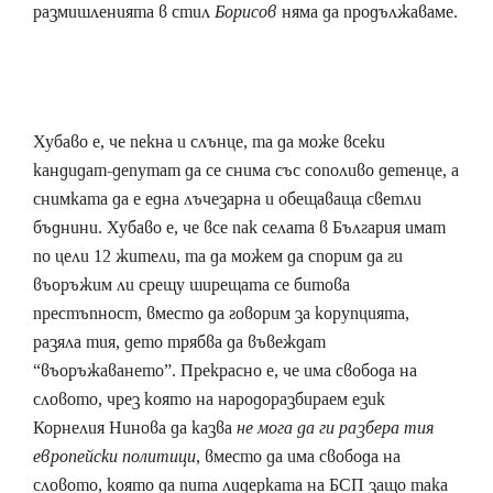
размишленията в стил
Борисов
няма да продължаваме.
Хубаво е, че пекна и слънце, та да може всеки
кандидат-депутат да се снима със сополиво детенце, а
снимката да е една лъчезарна и обещаваща светли
бъднини. Хубаво е, че все пак селата в България имат
по цели 12 жители, та да можем да спорим да ги
въоръжим ли срещу ширещата се битова
престъпност, вместо да говорим за корупцията,
разяла тия, дето трябва да въвеждат
“въоръжаването”. Прекрасно е, че има свобода на
словото, чрез която на народоразбираем език
Корнелия Нинова да казва
не мога да ги разбера тия
европейски политици
, вместо да има свобода на
словото, която да пита лидерката на БСП защо така