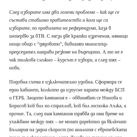
След изборите има два големи проблема – как ще се
състави стабилно правителство и кога ще са
изборите, по правилата на референдума
, каза в
интервю за бТВ. С тези две кратки изречения, нямащи
нищо общо с “дядовото”, бившият министър-
председател направи резюме на бъдещото. А то не е
чак толкова сложно – курсът е избори, а след тях –
нови.
Подобна схема е изключително удобна. Сформира се
един кабинет, колкото да изпусне парата между БСП
и ГЕРБ. Защото кампания е – обвиняват се Нинова и
Борисов кой бил по-страхлив, кой бил госпожа Лъжа, и
прочие. Та, след тая кампания трябва да има време на
ухажване между тях – не могат директно да включат
България на задна скорост (по аналогия с европейската