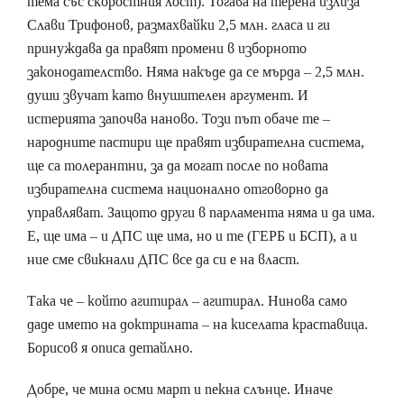
тема със скоростния лост). Тогава на терена излиза
Слави Трифонов, размахвайки 2,5 млн. гласа и ги
принуждава да правят промени в изборното
законодателство. Няма накъде да се мърда – 2,5 млн.
души звучат като внушителен аргумент. И
истерията започва наново. Този път обаче те –
народните пастири ще правят избирателна система,
ще са толерантни, за да могат после по новата
избирателна система национално отговорно да
управляват. Защото други в парламента няма и да има.
Е, ще има – и ДПС ще има, но и те (ГЕРБ и БСП), а и
ние сме свикнали ДПС все да си е на власт.
Така че – който агитирал – агитирал. Нинова само
даде името на доктрината – на киселата краставица.
Борисов я описа детайлно.
Добре, че мина осми март и пекна слънце. Иначе