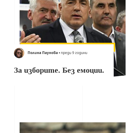
Полина Паунова
• преди 9 години
За изборите. Без емоции.