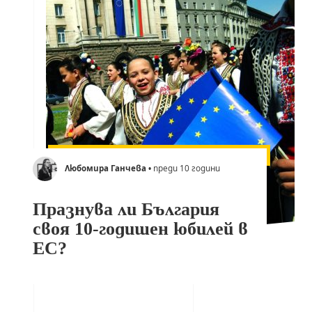
Любомира Ганчева
• преди 10 години
Празнува ли България
своя 10-годишен юбилей в
ЕС?