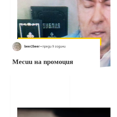
beer2beer
• преди 9 години
Месии на промоция