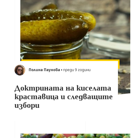
Полина Паунова
• преди 9 години
Доктрината на киселата
краставица и следващите
избори