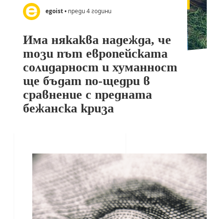
egoist
• преди 4 години
Има някаква надежда, че
този път европейската
солидарност и хуманност
ще бъдат по-щедри в
сравнение с предната
бежанска криза