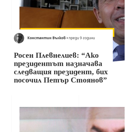
Константин Вълков
• преди 9 години
Росен Плевнелиев: “Ако
президентът назначава
следващия президент, бих
посочил Петър Стоянов”