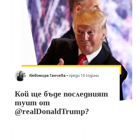
Любомира Ганчева
• преди 10 години
Кой ще бъде последният
туит от
@realDonaldTrump?