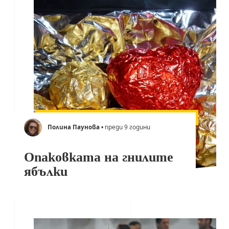
Полина Паунова
• преди 9 години
Опаковката на гнилите
ябълки