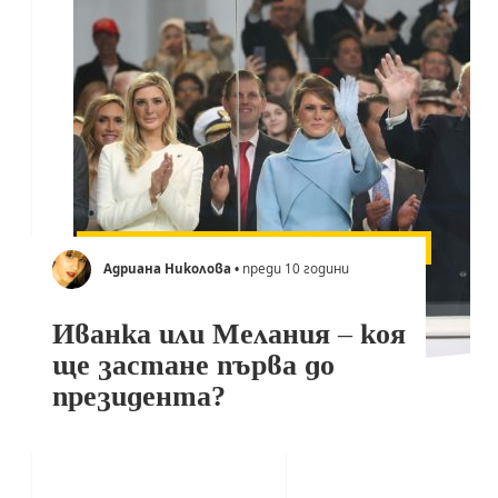
Адриана Николова
• преди 10 години
Иванка или Мелания – коя
ще застане първа до
президента?