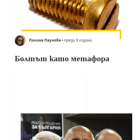
Полина Паунова
• преди 9 години
Болтът като метафора