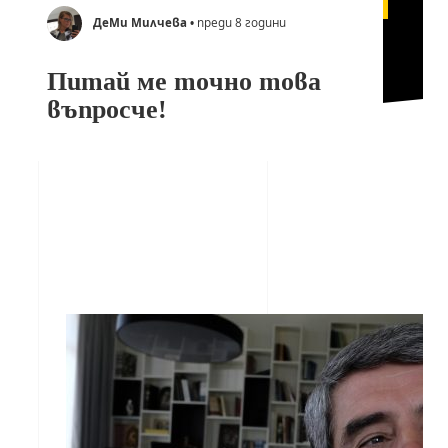
ДеМи Милчева
• преди 8 години
Питай ме точно това
въпросче!