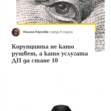
Полина Паунова
• преди 9 години
Корупцията не като
рушвет, а като услугата
ДП да стане 10