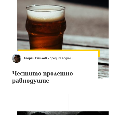
Георги Емилов
• преди 9 години
Честито пролетно
равнодушие