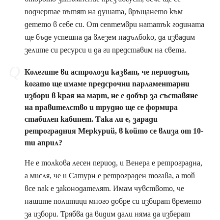
подчертае пътят на душата, връщането към
детето в себе си. От септември нататък годината
ще бъде успешна да влезем надълбоко, да извадим
зелите си ресурси и да ги представим на света.
Колегите ви астролози казват, че периодът,
когато ще имаме предсрочни парламентарни
избори в края на март, не е добър за съставяне
на правителство и трудно ще се формира
стабилен кабинет. Така ли е, заради
ретроградния Меркурий, в който се влиза от 10-
ти април?
Не е толкова лесен период, и Венера е ретроградна,
а мисля, че и Сатурн е ретрограден тогава, а той
все пак е законодателят. Имам чувството, че
нашите политици много добре си избират времето
за избори. Трябва да видим дали няма да изберат