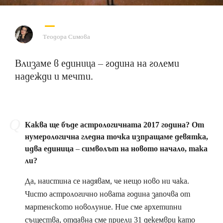
Теодора Симова
Влизаме в единица – година на големи
надежди и мечти.
Каква ще бъде астрологичната 2017 година? От
нумерологична гледна точка изпращаме девятка,
идва единица – символът на новото начало, така
ли?
Да, наистина се надявам, че нещо ново ни чака.
Чисто астрологично новата година започва от
мартенското новолуние. Ние сме архетипни
същества, отдавна сме приели 31 декември като