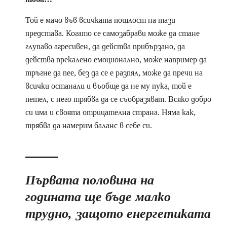
Той е мачо във всичката пошлост на тази
представа. Когато се самозабрави може да стане
глупаво агресивен, да действа прибързано, да
действа прекалено емоционално, може например да
тръгне да пее, без да се е разпял, може да пречи на
всички останали и въобще да не му пука, той е
петел, с него трябва да се съобразяват. Всяко добро
си има и своята отрицателна страна. Няма как,
трябва да намерим баланс в себе си.
Първата половина на
годината ще бъде малко
трудно, защото енергетиката