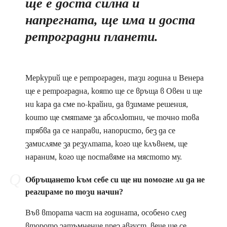
ще е доста силна и
напрегната, ще има и доста
ретроградни планети.
Меркурий ще е ретрограден, тази година и Венера
ще е ретроградна, която ще се връща в Овен и ще
ни кара да сме по-крайни, да взимаме решения,
които ще смятаме за абсолютни, че точно това
трябва да се направи, напористо, без да се
замисляме за резултата, кого ще клъвнем, ще
нараним, кого ще поставяме на мястото му.
Обръщането към себе си ще ни помогне ли да не
реагираме по този начин?
Във втората част на годината, особено след
второто затъмнение през август, вече ще се