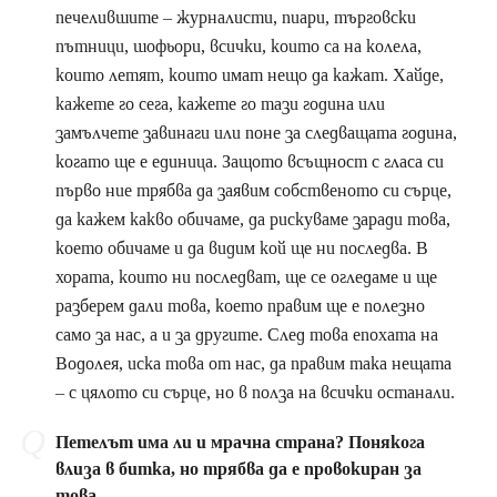
печелившите – журналисти, пиари, търговски
пътници, шофьори, всички, които са на колела,
които летят, които имат нещо да кажат. Хайде,
кажете го сега, кажете го тази година или
замълчете завинаги или поне за следващата година,
когато ще е единица. Защото всъщност с гласа си
първо ние трябва да заявим собственото си сърце,
да кажем какво обичаме, да рискуваме заради това,
което обичаме и да видим кой ще ни последва. В
хората, които ни последват, ще се огледаме и ще
разберем дали това, което правим ще е полезно
само за нас, а и за другите. След това епохата на
Водолея, иска това от нас, да правим така нещата
– с цялото си сърце, но в полза на всички останали.
Петелът има ли и мрачна страна? Понякога
влиза в битка, но трябва да е провокиран за
това…