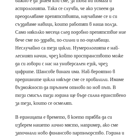
важно е да знаем кои сме, за това ни помага и
астрологията. Така се случва, че ако успеем да
преодоляваме препятствията, научаваме се и си
създаваме навици, които работят в наша полза.
Само няколко месеца след подобно препятствие ние
вече сме по-здрави, по-силни и по-оцеляващи.
Неслучайно са тези цикли. Нумерологията е най-
лесният начин, чрез който пространството може
да си говори с нас на универсален език, чрез
цифрите. Шансове винаги има. Най-вероятно в
предишните цикли някъде сме се провалили. Имаме
възможност да тръгнем отново по нов път. В
този смисъл тази година ще бъде силна единствено
за тези, които се осмелят.
В единицата е времето, в което трябва да си
изберем нашето лично място, например, ако сме
започнали ново финансово партньорство. Година и