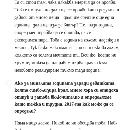
Тя си стои там, чака някаква енергия да се прояви.
Това е импулс, но дали ще се прояви като резултат
зависи от много неща – дали ще срещне още една
единица, дали ще излезе вятър? Т.е. тази година,
според мен трябва да се опитва, да се
експериментира. Това е година на големи надежди и
мечти. Тук важи максимата – ти си толкова голям,
колкото са големи мечтите ти. Всичко, което ни
хрумне, можем да направим първа крачка към
неговото реализиране тъкмо тази година.
Ако за миналата годината заради девятката,
която символизира края, много хора си отидоха
оттук и затова включително я определяхме
като тежка и трудна, 2017-та как може да се
определи?
Няма нищо лесно. Никой не ни обещава това. Най-