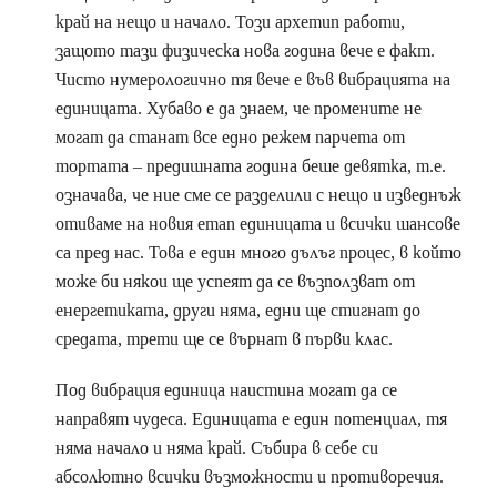
край на нещо и начало. Този архетип работи,
защото тази физическа нова година вече е факт.
Чисто нумерологично тя вече е във вибрацията на
единицата. Хубаво е да знаем, че промените не
могат да станат все едно режем парчета от
тортата – предишната година беше девятка, т.е.
означава, че ние сме се разделили с нещо и изведнъж
отиваме на новия етап единицата и всички шансове
са пред нас. Това е един много дълъг процес, в който
може би някои ще успеят да се възползват от
енергетиката, други няма, едни ще стигнат до
средата, трети ще се върнат в първи клас.
Под вибрация единица наистина могат да се
направят чудеса. Единицата е един потенциал, тя
няма начало и няма край. Събира в себе си
абсолютно всички възможности и противоречия.