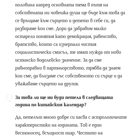
половина напред основната тема в пътя на
собствената ни човешка душа ще бъде към това да
се връщаме към сърцето и детето в себе си, да
разбираме кои сме. Дори да забравим малко
остарели понятия като демокрация, равенство,
братство, които са изчерпали чистия
социалистически смисъл, те имат нужда от ново
истинско водолейско значение. За да сме
равноправни в партньорството, трябва да знаем
кои сме, да влизаме със собственото си сърце и да
уважаваме сърцето на другия.
За това ли ще ни буди петела в следващата
година по китайския календар?
Да, петелът много добре си пасва с астрологичните
характеристики на годината. Той е един
вестоносец, всъщност пиар. Честито на