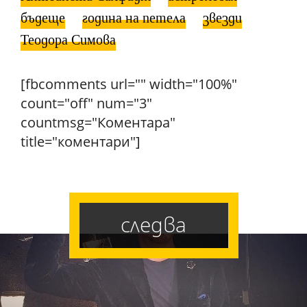
бъдеще
година на петела
звезди
Теодора Симова
[fbcomments url="" width="100%"
count="off" num="3"
countmsg="Коментара"
title="коментари"]
следва