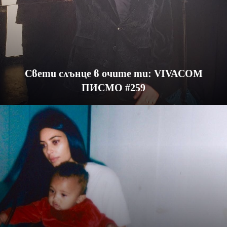
Свети слънце в очите ти: VIVACOM
ПИСМО #259