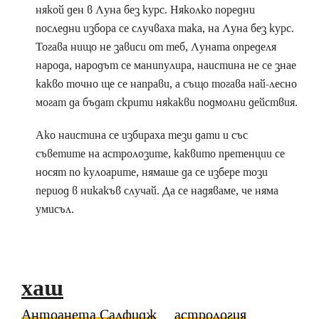
някой ден в Луна без курс. Няколко поредни
последни избора се случваха така, на Луна без курс.
Тогава нищо не зависи от теб, Луната определя
народа, народът се манипулира, наистина не се знае
какво точно ще се направи, а също тогава най-лесно
могат да бъдат скрити някакви подмолни действия.
Ако наистина се избираха тези дати и със
съветите на астролозите, каквито претенции се
носят по кулоарите, нямаше да се избере този
период в никакъв случай. Да се надяваме, че няма
умисъл.
хаш
Антоанета Салфидж
астрология