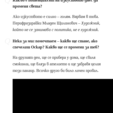
Какъв е потенциалът на изкуството днес да
променя света?
Ако изкуството е силно – голям. Вярвам в това.
Перифразирайки Младен Щилинович –
Художник,
който не се занимава с политика, не е художник
.
Нека за миг помечтаем – какво ще стане, ако
спечелиш Оскар? Какво ще се промени за теб?
На другият ден, ще се прибера у дома, ще сваля
смокинга, ще вляза в ателието и ще забравя целия
този панаир. Всичко друго би било личен провал.