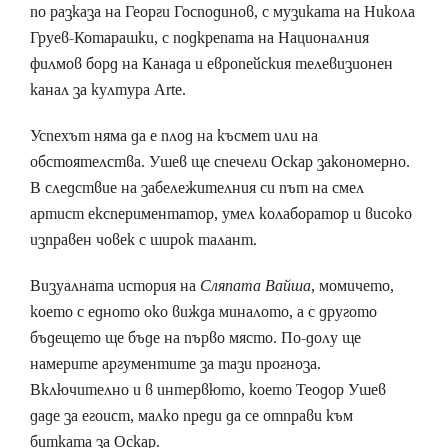
по разказа на Георги Господинов, с музиката на Никола
Груев-Котарашки, с подкрепата на Националния
филмов борд на Канада и европейския телевизионен
канал за култура Arte.
Успехът няма да е плод на късмет или на
обстоятелства. Ушев ще спечели Оскар закономерно.
В следствие на забележителния си път на смел
артист експериментатор, умел колаборатор и високо
изправен човек с широк талант.
Визуалната история на
Сляпата Вайша
, момичето,
което с едното око вижда миналото, а с другото
бъдещето ще бъде на първо място. По-долу ще
намерите аргументите за тази прогноза.
Включително и в интервюто, което Теодор Ушев
даде за егоист, малко преди да се отправи към
битката за Оскар.