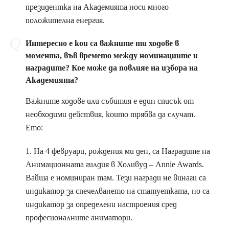
президентка на Академията носи много
положителна енергия.
Интересно е кои са важните ти ходове в
момента, във времето между номинациите и
наградите? Кое може да повлияе на избора на
Академията?
Важните ходове или събития е един списък от
необходими действия, които трябва да случат.
Ето:
1. На 4 февруари, рождения ми ден, са Наградите на
Анимационната гилдия в Холивуд – Annie Awards.
Вайша е номиниран там. Тези награди не винаги са
индикатор за спечелването на статуетката, но са
индикатор за определени настроения сред
професионалните аниматори.