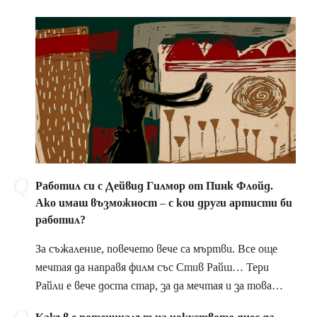
Работил си с Дейвид Гилмор от Пинк Флойд.
Ако имаш възможност – с кои други артисти би
работил?
За съжаление, повечето вече са мъртви. Все още
мечтая да направя филм със Стив Райш… Тери
Райли е вече доста стар, за да мечтая и за това…