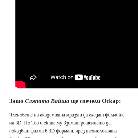
Защо
ще спечели Оскар:
Сляпата Вайша
Членовете на академията мразят да гледат филмите
на 3D. Но Тео и екипа му взимат решението да
показват филма в 3D формат, чрез технологията