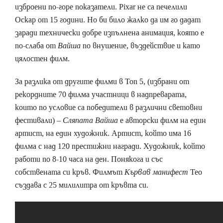
изброени по-горе показатели. Pixar не са печелили
Оскар от 15 години. Но би било жалко да им го дадат
заради технически добре изпълнена анимация, която е
по-слаба от
Вайша
по внушение, въздействие и като
цялостен филм.
За разлика от другите филми в Топ 5, (избрани от
рекордните 70 филма участници в надпреварата,
които по условие са победители в различни световни
фестивали) –
Сляпата Вайша
е авторски филм на един
артист, на един художник. Артист, който има 16
филма с над 120 престижни награди. Художник, който
работи по 8-10 часа на ден. Понякога и със
собствената си кръв. Филмът
Кървав манифест
Тео
създава с 25 милилитра от кръвта си.