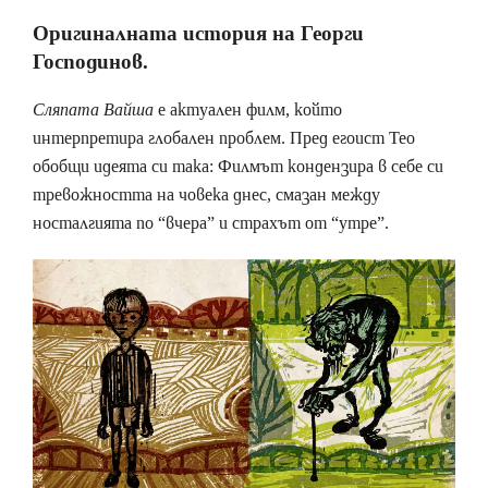
Оригиналната история на Георги
Господинов.
Сляпата Вайша
е актуален филм, който
интерпретира глобален проблем. Пред егоист Тео
обобщи идеята си така: Филмът кондензира в себе си
тревожността на човека днес, смазан между
носталгията по “вчера” и страхът от “утре”.