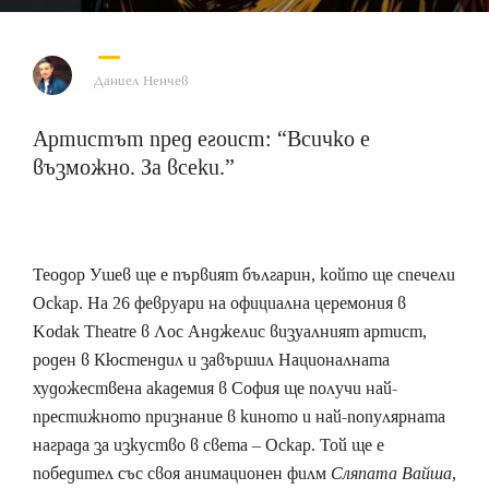
Даниел Ненчев
Артистът пред егоист: “Всичко е
възможно. За всеки.”
Теодор Ушев ще е първият българин, който ще спечели
Оскар. На 26 февруари на официална церемония в
Kodak Theatre в Лос Анджелис визуалният артист,
роден в Кюстендил и завършил Националната
художествена академия в София ще получи най-
престижното признание в киното и най-популярната
награда за изкуство в света – Оскар. Той ще е
победител със своя анимационен филм
Сляпата Вайша
,