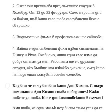
2. Oscar tour преминава през големите студия в
Холивуд. От 13 до 23 февруари. Само първите дни
са важни, тъй като след това гласуването вече е
свършило.
3. Видимост на филма в професионалните сайтове.
4. Вайша е единственият филм извън системата на
Disney и Pixar. Очевидно, нито един глас няма да
дойде от там за мен. Работата ще е с другите
студия, ако въобще има някакво значение, след като
на този етап гласуват всички членове.
Казваш че се чувстваш като Дон Кихот. С тази
номинация Дон Кихот става победител! Кажи
повече за това. Кое е донкихотовското в случая?
Ами това, че един малък независим филм успя да се