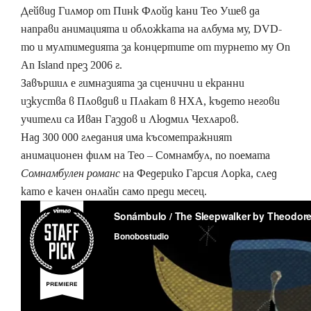
Дейвид Гилмор от Пинк Флойд кани Тео Ушев да
направи анимацията и обложката на албума му, DVD-
то и мултимедията за концертите от турнето му On
Аn Island през 2006 г.
Завършил е гимназията за сценични и екранни
изкуства в Пловдив и Плакат в НХА, където негови
учители са Иван Газдов и Людмил Чехларов.
Над 300 000 гледания има късометражният
анимационен филм на Тео – Сомнамбул, по поемата
Сомнамбулен романс
на Федерико Гарсия Лорка, след
като е качен онлайн само преди месец.