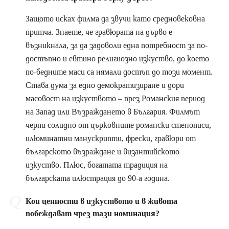
Защото исках филма да звучи като средновековна
притча. Знаете, че гравюрата на дърво е
възникнала, за да задоволи една потребност за по-
достъпно и евтино религиозно изкуство, до което
по-бедните маси са нямали достъп до този момент.
Става дума за едно демократизиране и дори
масовост на изкуството – през Романския период
на Запад или Възраждането в България. Филмът
черпи солидно от църковните романски стенописи,
илюминатни манускрипти, фрески, гравюри от
българското възраждане и византийското
изкуство. Плюс, богатата традиция на
българската илюстрация до 90-а година.
Кои ценности в изкуството и в живота
побеждават чрез тази номинация?