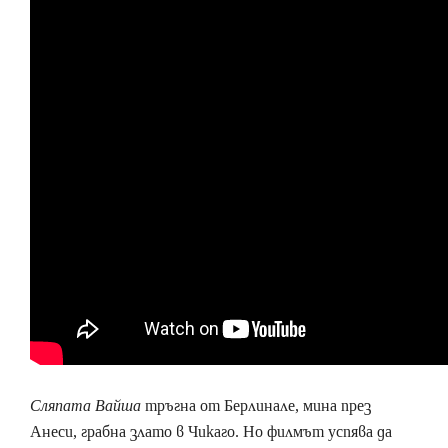
Сляпата Вайша
тръгна от Берлинале, мина през
Анеси, грабна злато в Чикаго. Но филмът успява да