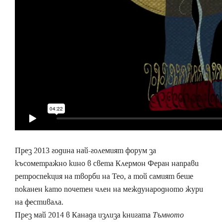
През 2013 година най-големият форум за
късометражно кино в света Клермон Феран направи
ретроспекция на творби на Тео, а той самият беше
поканен като почетен член на международното жури
на фестивала.
През май 2014 в Канада излиза книгата
Тъмното