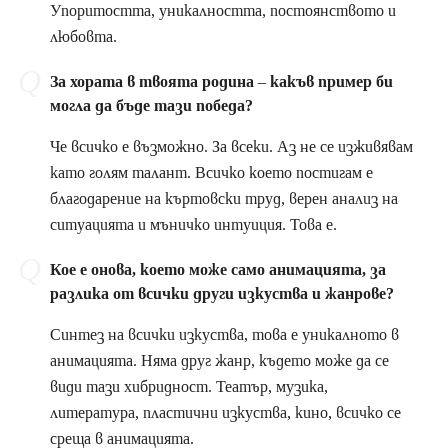
Упоритостта, уникалността, постоянството и
любовта.
За хората в твоята родина – какъв пример би
могла да бъде тази победа?
Че всичко е възможно. За всеки. Аз не се изживявам
като голям талант. Всичко което постигам е
благодарение на къртовски труд, верен анализ на
ситуацията и мъничко интуиция. Това е.
Кое е онова, което може само анимацията, за
разлика от всички други изкуства и жанрове?
Синтез на всички изкуства, това е уникалното в
анимацията. Няма друг жанр, където може да се
види тази хибридност. Театър, музика,
литература, пластични изкуства, кино, всичко се
среща в анимацията.