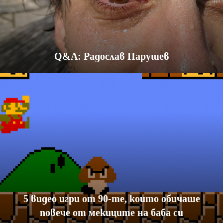
Q&A: Радослав Парушев
5 видео игри от 90-те, които обичаше
повече от мекиците на баба си