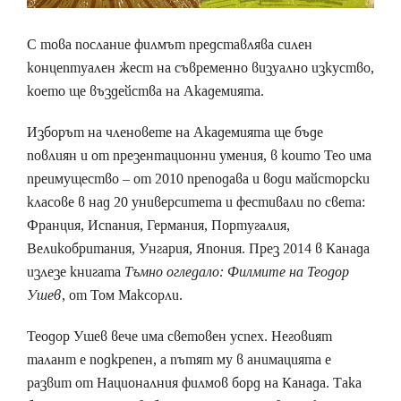
С това послание филмът представлява силен
концептуален жест на съвременно визуално изкуство,
което ще въздейства на Академията.
Изборът на членовете на Академията ще бъде
повлиян и от презентационни умения, в които Тео има
преимущество – от 2010 преподава и води майсторски
класове в над 20 университета и фестивали по света:
Франция, Испания, Германия, Португалия,
Великобритания, Унгария, Япония. През 2014 в Канада
излезе книгата
Тъмно огледало: Филмите на Теодор
Ушев
, от Том Максорли.
Теодор Ушев вече има световен успех. Неговият
талант е подкрепен, а пътят му в анимацията е
развит от Националния филмов борд на Канада. Така