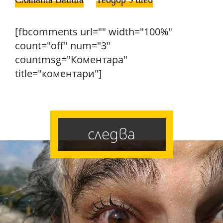
[fbcomments url="" width="100%"
count="off" num="3"
countmsg="Коментара"
title="коментари"]
следва