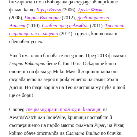
българинът има свободата да създаде авторските
филми като
Тауър Бауър
(2006),
Друкс Флукс
(2008),
Глория Виктория
(2012),
Дневниците на
Липсет
(2010),
Славеи през декември
(2011),
Третата
страница от слънцето
(2014) и други, които имат
световен успех.
Ушев има опит в това състезание. През 2013 филмът
Глория Виктория
беше в Топ 10 на Оскарите като
опонент на филм за Мики Маус в годишнината от
създаването на героя и рождението на самия Уолт
Дисни. Но тази година на Тео наистина му пука и той
ще се бори!
Според
специализирани прогнозни класации
на
AwardsWatch или IndieWire, критици поставят в
състезанието на първо място филмът
Piper
, на Pixar,
който обаче отстъпва на
Сляпата Вайша
по всички