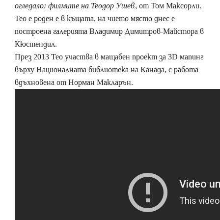
огледало: филмите на Теодор Ушев
, от Том Максорли.
Тео е роден е в къщата, на чието място днес е
построена галерията Владимир Димитров-Майстора в
Кюстендил.
През 2013 Тео участва в мащабен проект за 3D мапинг
върху Националната библиотека на Канада, с работа
вдъхновена от Норман Макларън.