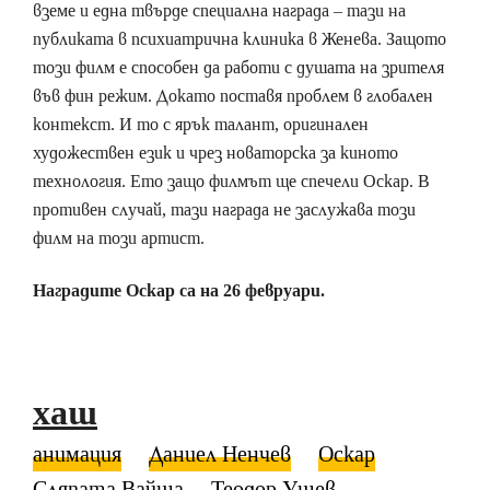
вземе и една твърде специална награда – тази на
публиката в психиатрична клиника в Женева. Защото
този филм е способен да работи с душата на зрителя
във фин режим. Докато поставя проблем в глобален
контекст. И то с ярък талант, оригинален
художествен език и чрез новаторска за киното
технология. Ето защо филмът ще спечели Оскар. В
противен случай, тази награда не заслужава този
филм на този артист.
Наградите Оскар са на 26 февруари.
хаш
анимация
Даниел Ненчев
Оскар
Сляпата Вайша
Теодор Ушев