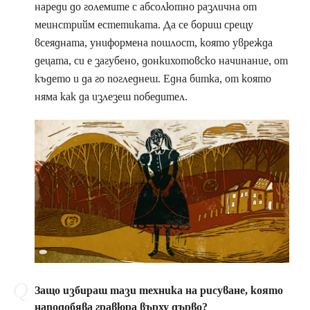
нареди до големите с абсолютно различна от
меинстрийм естетиката. Да се бориш срещу
всеядната, униформена пошлост, която уврежда
децата, си е загубено, донкихотовско начинание, от
където и да го погледнеш. Една битка, от която
няма как да излезеш победител.
Защо избираш тази техника на рисуване, която
наподобява гравюра върху дърво?