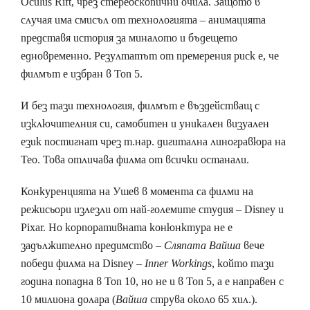
Oculus Rift, чрез стереоскопични очила. Защото в
случая има смисъл от технологията – анимацията
представя история за миналото и бъдещето
едновременно. Резултатът от премерения риск е, че
филмът е избран в Топ 5.
И без тази технология, филмът е въздействащ с
изключителния си, самобитен и уникален визуален
език постигнат чрез т.нар. дигитална линогравюра на
Тео. Това отличава филма от всички останали.
Конкуренцията на Ушев в момента са филми на
режисьори излезли от най-големите студия – Disney и
Pixar. Но корпоративната конюнктура не е
задължително предимство –
Сляпата Вайша
вече
победи филма на Disney –
Inner Workings
, който тази
година попадна в Топ 10, но не и в Топ 5, а е направен с
10 милиона долара (
Вайша
струва около 65 хил.).