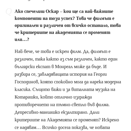
Ако спечелиш Оскар – кои ще са най-важните
компоненти на този успех? Това че филмът е
оригинален и различен от всичко останало, това
че критериите на академията се променят
или…?
Най-вече, че това е искрен филм. Да, филмът е
различен, така както аз съм различен, както един
български експат в Монреал може да бъде. И
разбира се, завладяващата история на Георги
Господинов, която спокойно мога да нарека модерна
класика. Същото важи и за виталната музика на
Котарашки, който отлично изгражда
противоречието на тъмно-светло във филма.
Депресивно-маниашко екзалтирано. Дали
критериите на Академията се променят? Искрено
се надявам… Всичко досега показва, че новата