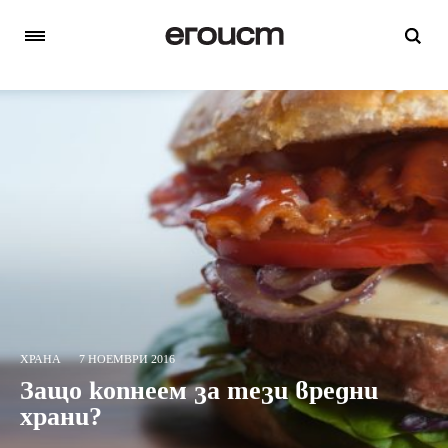
ХРАНА
7 НОЕМВРИ 2016
Защо копнеем за тези вредни
храни?