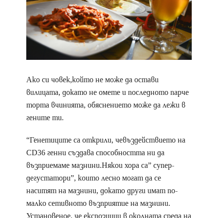
Ако си човек,който не може да остави
вилицата, докато не омете и последното парче
торта вчинията, обяснението може да лежи в
гените ти.
“Генетиците са открили, чевъздействието на
CD36 генни създава способността ни да
възприемаме мазнини.Някои хора са” супер-
дегустатори”, които лесно могат да се
наситят на мазнини, докато други имат по-
малко сетивното възприятие на мазнини.
Установеное, че експозиции в околната среда на