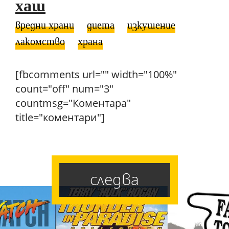
хаш
вредни храни
диета
изкушение
лакомство
храна
[fbcomments url="" width="100%"
count="off" num="3"
countmsg="Коментара"
title="коментари"]
следва