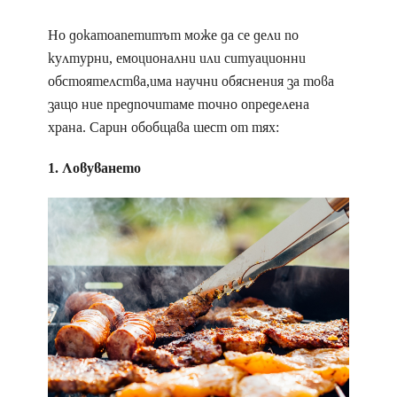
Но докатоапетитът може да се дели по
културни, емоционални или ситуационни
обстоятелства,има научни обяснения за това
защо ние предпочитаме точно определена
храна. Сарин обобщава шест от тях:
1. Ловуването