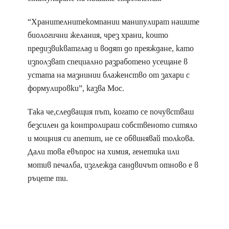
“Хранителнитекомпании манипулират нашите
биологични желания, чрез храни, които
предизвикватглад и водят до преяждане, като
използват специално разработено усещане в
устата на мазнинии блаженство от захари с
формулировки”, казва Мос.
Така че,следващия път, когато се почувстваш
безсилен да контролираш собственото ситяло
и мощния си апетит, не се обвинявай толкова.
Дали това евъпрос на химия, генетика или
мотив печалба, изглежда сандвичът отново е в
ръцете ти.