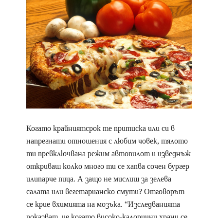
Когато крайниятсрок те притиска или си в
напрегнати отношения с любим човек, тялото
ти превключвана режим автопилот и изведнъж
откриваш колко много ти се хапва сочен бургер
илипарче пица. А защо не мислиш за зелева
салата или вегетарианско смути? Отговорът
се крие вхимията на мозъка. “Изследванията
показват, че когато високо-калорични храни се