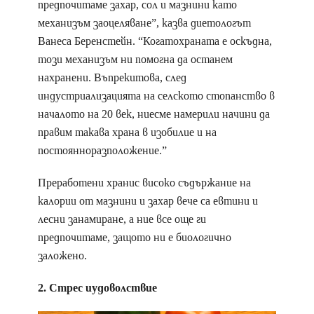
предпочитаме захар, сол и мазнини като
механизъм заоцеляване”, казва диетологът
Ванеса Беренстейн. “Когатохраната е оскъдна,
този механизъм ни помогна да останем
нахранени. Въпрекитова, след
индустриализацията на селското стопанство в
началото на 20 век, ниесме намерили начини да
правим такава храна в изобилие и на
постоянноразположение.”
Преработени хранис високо съдържание на
калории от мазнини и захар вече са евтини и
лесни занамиране, а ние все още ги
предпочитаме, защото ни е биологично
заложено.
2. Стрес иудоволствие