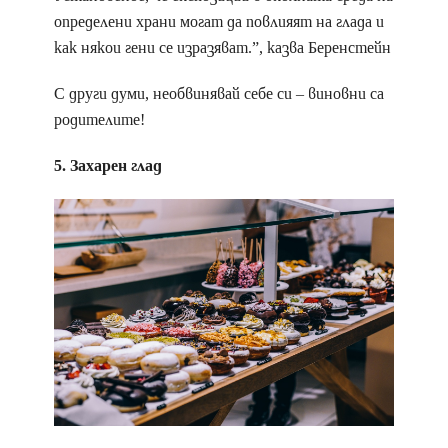
определени храни могат да повлияят на глада и
как някои гени се изразяват.”, казва Беренстейн
С други думи, необвинявай себе си – виновни са
родителите!
5. Захарен глад