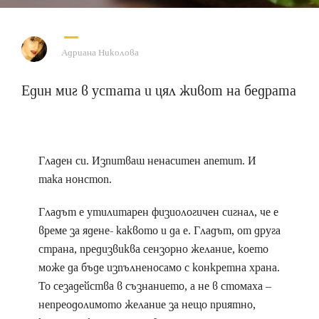
Адриана Николова
Един миг в устата и цял живот на бедрата
Гладен си. Изпитваш ненаситен апетит. И
така нонстоп.
Гладът е утилитарен физиологичен сигнал, че е
време за ядене- каквото и да е. Гладът, от друга
страна, предизвиква сензорно желание, което
може да бъде изпълненосамо с конкретна храна.
То сезадейства в съзнанието, а не в стомаха –
непреодолимото желание за нещо приятно,