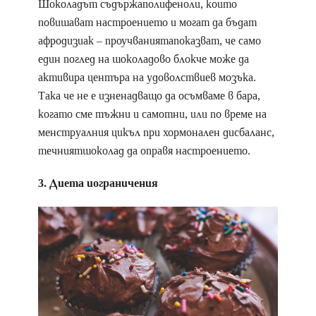
Шоколадът съдържаполифеноли, които
повишават настроението и могат да бъдат
афродизиак – проучваниятапоказват, че само
един поглед на шоколадово блокче може да
активира центъра на удоволствиев мозъка.
Така че не е изненадващо да осъмваме в бара,
когато сме тъжни и самотни, или по време на
менструалния цикъл при хормонален дисбаланс,
течниятшоколад да оправя настроението.
3. Диета иограничения