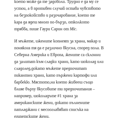
което може да те задоволи. Трудно е да му се
устои, а в противен случай остава чувството
на безпокойство и разочарование, което те
кара да ядеш много по-бързо, отколкото
трябва, пише Гаури Сарин от
Mic
.
И мъжете, ижените копнеят за храна, макар и
понякога тя да е различно вкусна, според пола. В
Северна Америка и Европа, жените са склонни
да залитат към сладки храни, като шоколад или
сладолед,докато мъжете предпочитат
пикантни храни, като пържени картофи или
барбекю. Мястото,на което живееш също
влияе върху вкусовите ти предпочитания –
например, шоколадъте #1 храна за
американските жени, докато пълнените
патладжани с месооглавяват списъка на
египетските жени.