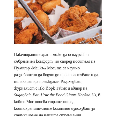
Пакетиранитехрани може да осигуряват
съвременен комфорт, но според носителя на
Пулицър -Майкъл Мос, те са научно
разработени да водят до пристрастяване и да
нинакарат да преяждаме. Разследващ
журналист с Ню Йорк Таймс и автор на
Sugar,Salt, Fat: How the Food Giants Hooked Us
, в
който Мос описва стратегиите,
коитохранителните компании използват за
стимулиране на нашите стремления.