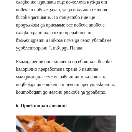
сладко ще изпиташ още по-голяма нужда от
повече и повече захар, за да получиш същото
високо засищане. По същество ние ще
продължим да приемаме все повече иповече
сладки храни или силно преработени
въглехидрати и никога няма да сепочувстваме
удовлетворени.”, твърди Паппа.
Благодарение наналичието на евтина и високо
калорично преработена храна в нашите
магазини,днес сме оставени на милостта на
подвеждащи етикети и неясни предупреждения,
коитоводят до неясни рискове за здравето.
6. Проектиран апетит