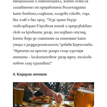
емоционален и химиченцикъл, който осмисля
лишаването от преработени въглехидрати
като бонбони,сладкиши, плодови сокове, сода,
бял хляб и бял ориз. “Тези храни бързо
сеабсорбират в кръвния поток и предизвикват
скок на кръвната захар, последвано отспад,
което води до симптоми на отнемане като
умора и раздразнителност,”добавя Беренстейн.
“Яденето на прости захари също изостря
апетита – колкотоповече захар ядеш, толкова
повече глад изпитваш!”
4. Кодиран апетит