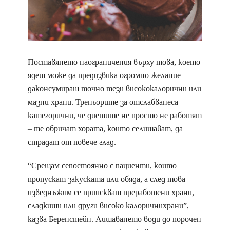
Поставянето наограничения върху това, което
ядеш може да предизвика огромно желание
даконсумираш точно тези висококалорични или
мазни храни. Треньорите за отслабванеса
категорични, че диетите не просто не работят
– те обричат хората, които селишават, да
страдат от повече глад.
“Срещам сепостоянно с пациенти, които
пропускат закуската или обяда, а след това
изведнъжим се приискват преработени храни,
сладкиши или други високо калоричнихрани”,
казва Беренстейн. Лишаването води до порочен