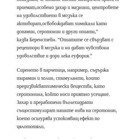
приемат,особено захар и мазнини, центровете
на удоволствието в мозъка се
активират,освобождават химикали като
допамин, серотонин и други опиати,”
казва Беренстейн. “Опиатите се свързват с
рецептори в мозъка и ни дават чувствона
удоволствие и дори лека еуфория.”
Сиренето в парчепица, например, съдържа
тирамин и холин, стимуланти, които
предизвикватхимически вещества, като
серотонина, който носи приятно усещане.
Захар и преработени въглехидрати
същостимулират нашите нива на серотонин,
което осигурява успокояващ ефект по
цялототяло,