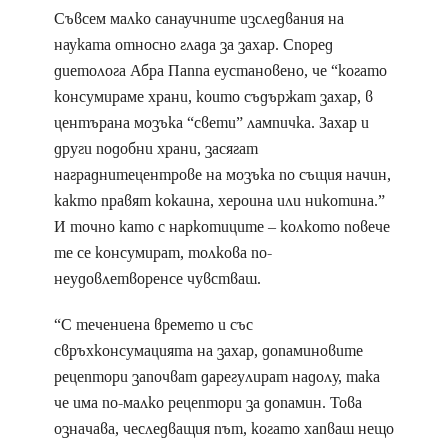
Съвсем малко санаучните изследвания на
науката относно глада за захар. Според
диетолога Абра Паппа еустановено, че “когато
консумираме храни, които съдържат захар, в
центърана мозъка “свети” лампичка. Захар и
други подобни храни, засягат
награднитецентрове на мозъка по същия начин,
както правят кокаина, хероина или никотина.”
И точно като с наркотиците – колкото повече
те се консумират, толкова по-
неудовлетворенсе чувстваш.
“С течениена времето и със
свръхконсумацията на захар, допаминовите
рецептори започват дарегулират надолу, така
че има по-малко рецептори за допамин. Това
означава, чеследващия път, когато хапваш нещо