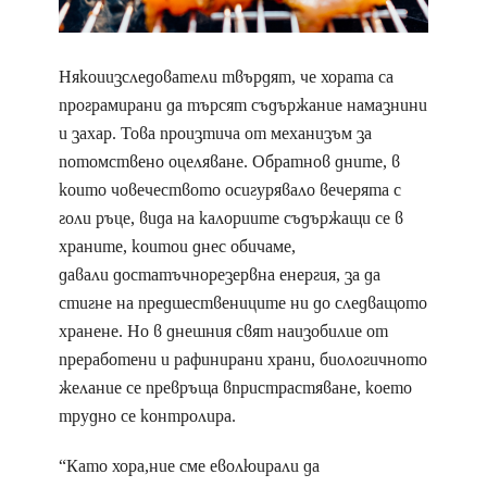
Някоиизследователи твърдят, че хората са
програмирани да търсят съдържание намазнини
и захар. Това произтича от механизъм за
потомствено оцеляване. Обратнов дните, в
които човечеството осигурявало вечерята с
голи ръце, вида на калориите съдържащи се в
храните, коитои днес обичаме,
давали достатъчнорезервна енергия, за да
стигне на предшествениците ни до следващото
хранене. Но в днешния свят наизобилие от
преработени и рафинирани храни, биологичното
желание се превръща впристрастяване, което
трудно се контролира.
“Като хора,ние сме еволюирали да