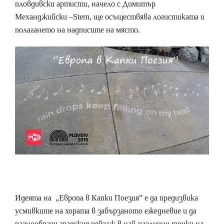
пловдивски артисти, начело с Димитър
Механджийски –Stern, ще осъществява логистиката и
полагането на надписите на място.
Идеята на „Европа в Капки Поезия” е да предизвика
усмивките на хората в забързаното ежедневие и да
разнообрази градския пейзаж в най-различни точки на