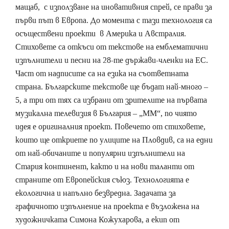
мащаб, с използване на иновативния спрей, се прави за
първи път в Европа. До момента с тази технология са
осъществени проекти в Америка и Австралия.
Стиховете са откъси от текстове на емблематични
изпълнители и песни на 28-те държави-членки на ЕС.
Част от надписите са на езика на съответната
страна. Българските текстове ще бъдат най-много –
5, а три от тях са избрани от зрителите на първата
музикална телевизия в България – „MM“, по чиято
идея е оригиналния проект. Повечето от стиховете,
които ще откриете по улиците на Пловдив, са на едни
от най-обичаните и популярни изпълнители на
Стария континент, както и на нови таланти от
страните от Европейския съюз. Технологията е
екологична и напълно безвредна. Задачата за
графичното изпълнение на проекта е възложена на
художничката Симона Кожухарова, а екип от