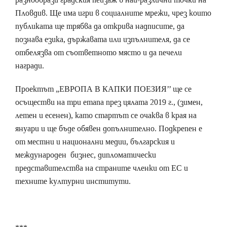
Пловдив. Ще има игри в социалните мрежи, чрез които
публиката ще трябва да открива надписите, да
познава езика, държавата или изпълнителя, да се
отбелязва от съответното място и да печели
награди.
Проектът „ЕВРОПА В КАПКИ ПОЕЗИЯ’’ ще се
осъществи на три етапа през цялата 2019 г., (зимен,
летен и есенен), като стартът се очаква в края на
януари и ще бъде обявен допълнително. Подкрепен е
от местни и национални медии, българския и
международен бизнес, дипломатически
представителства на страните членки от ЕС и
техните културни институти.