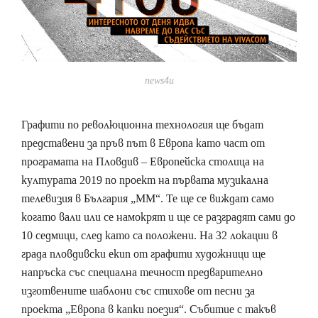
news4u
Графити по революционна технология ще бъдат
представени за пръв път в Европа като част от
програмата на Пловдив – Европейска столица на
културата 2019 по проект на първата музикална
телевизия в България „ММ“. Те ще се виждат само
когато вали или се намокрят и ще се разградят сами до
10 седмици, след като са положени. На 32 локации в
града пловдивски екип от графити художници ще
напръска със специална течност предварително
изготвените шаблони със стихове от песни за
проекта „Европа в капки поезия“. Събитие с такъв