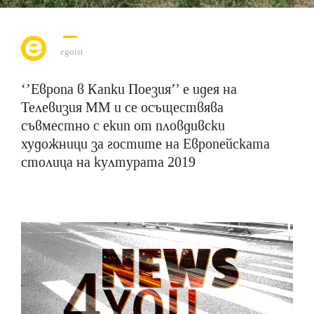
egoist
‘’Европа в Капки Поезия’’ е идея на
Телевизия ММ и се осъществява
съвместно с екип от пловдивски
художници за гостите на Европейската
столица на културата 2019