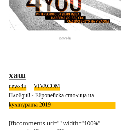
news4u
хаш
news4u
VIVACOM
Пловдив - Европейска столица на
културата 2019
[fbcomments url="" width="100%"