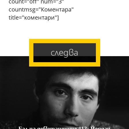
count="off" num="3"
countmsg="Коментара"
title="коментари"]
следва
Бал на дебютантите #13: Йордан