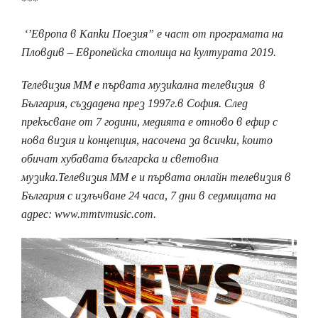
***
‘’Европа в Капки Поезия” е част от програмата на
Пловдив – Европейска столица на културата 2019.
Телевизия ММ е първата музикална телевизия в
България, създадена през 1997г.в София. След
прекъсване от 7 години, медията e отново в ефир с
нова визия и концепция, насочена за всички, които
обичат хубавата българска и световна
музика.Телевизия ММ е и първата онлайн телевизия в
България с излъчване 24 часа, 7 дни в седмицата на
адрес: www.mmtvmusic.com.