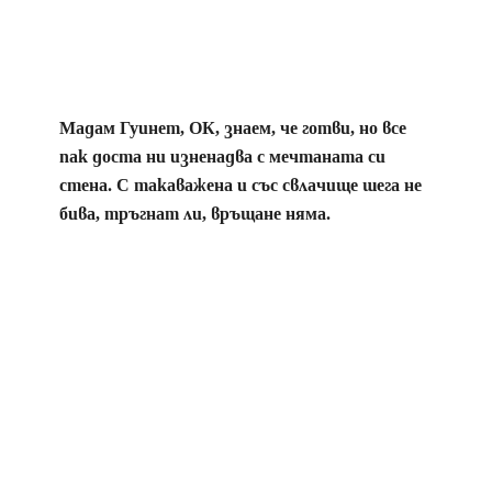
Мадам Гуинет, ОК, знаем, че готви, но все
пак доста ни изненадва с мечтаната си
стена. С такаважена и със свлачище шега не
бива, тръгнат ли, връщане няма.