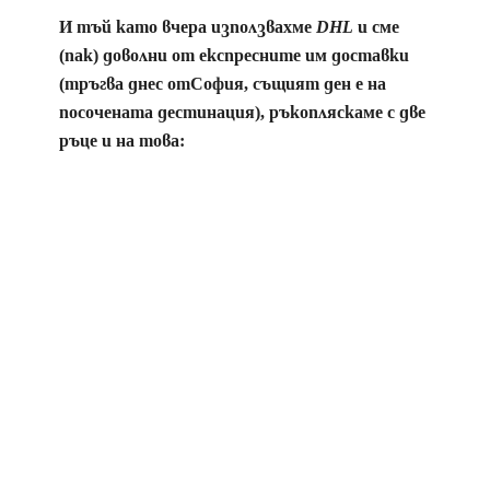
И тъй като вчера използвахме
DHL
и сме
(пак) доволни от експресните им доставки
(тръгва днес отСофия, същият ден е на
посочената дестинация), ръкопляскаме с две
ръце и на това: