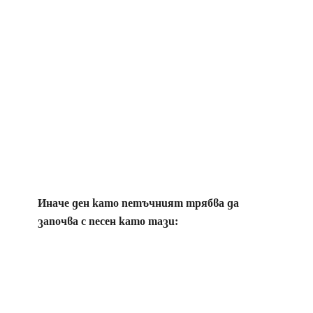
Иначе ден като петъчният трябва да
започва с песен като тази: