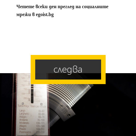
Четете всеки ден преглед на социалните
мрежи в egoist.bg
следва