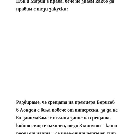
Пък и Мария е права, вече не знаем какво да
правим с тези закуски:
Разбираме, че срещата на премиера Борисов
в Лондон е била повече от интересна, за да не
ви занимаваме с пълния запис на срещата,
който също е наличен, тези 3 минути – като
песен от чарта – са идеалният петъчен хит.