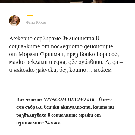
Фани Юрий
Лежерно сервираме вълненията в
социалките от последното денонощие –
от Морган Фрийман, през Бойко Борисов,
малко реклами и една, две хубавици. А, да –
и няколко закуски, без които… можем
Вие четете
VIVACOM ПИСМО #18
– в него
сме събрали всички актуалности, които ни
развълнуваха в социалните мрежи от
изминалите 24 часа.