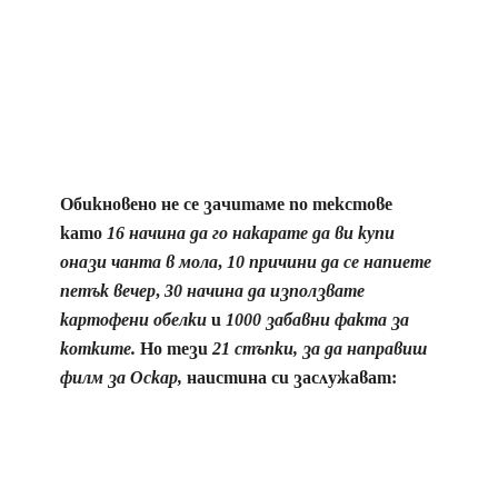
Обикновено не се зачитаме по текстове
като
16 начина да го накарате да ви купи
онази чанта в мола
,
1
0 причини да се напиете
петък вечер
,
30 начина да използвате
картофени обелки
и
1000 забавни факта за
котките.
Но тези
21 стъпки, за да направиш
филм за Оскар,
наистина си заслужават: