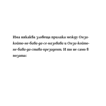
Има някаква зловеща прилика между
Онзи-
който-не-бива-да-се-назовава
и
Онзи-който-
не-бива-да-става-президент.
И то не само в
позата: