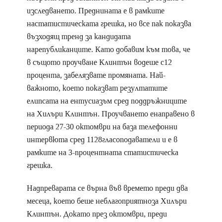
изследването. Преднината е в рамките
настатистическата грешка, но все пак показва
възходящ тренд за кандидата
нарепубликанците. Като добавим към това, че
в същото проучване Клинтън водеше с12
процента, забелязвате промяната. Най-
важното, което показват резултатите
елипсата на ентусиазъм сред поддръжниците
на Хилъри Клинтън. Проучването енаправено в
периода 27-30 октомври на база телефонни
интервюта сред 1128гласоподаватели и е в
рамките на 3-процентната статистическа
грешка.
Надпреварата се върна във времето преди два
месеца, което беше неблагоприятноза Хилъри
Клинтън. Докато през октомври, преди