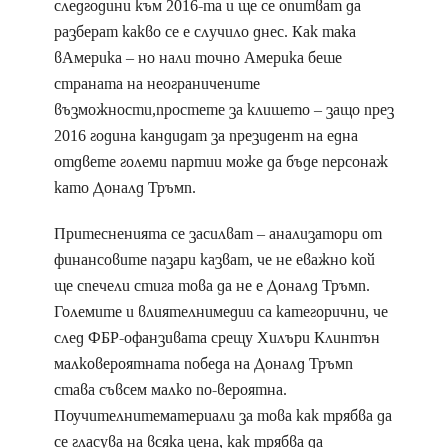
следгодини към 2016-та и ще се опитват да
разберат какво се е случило днес. Как така
вАмерика – но нали точно Америка беше
страната на неограничените
възможности,простете за клишето – защо през
2016 година кандидат за президент на една
отдвете големи партии може да бъде персонаж
като Доналд Тръмп.
Притесненията се засилват – анализатори от
финансовите пазари казват, че не еважно кой
ще спечели стига това да не е Доналд Тръмп.
Големите и влиятелнимедии са категорични, че
след ФБР-офанзивата срещу Хилъри Клинтън
малковероятната победа на Доналд Тръмп
става съвсем малко по-вероятна.
Поучителнитематериали за това как трябва да
се гласува на всяка цена, как трябва да