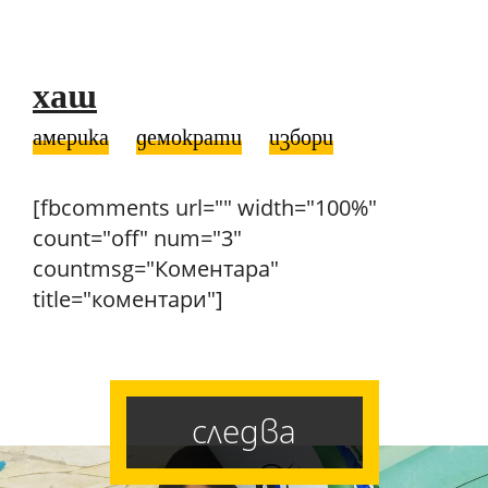
хаш
америка
демократи
избори
[fbcomments url="" width="100%"
count="off" num="3"
countmsg="Коментара"
title="коментари"]
следва