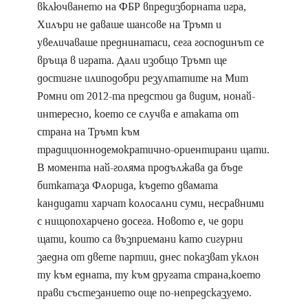
включването на ФБР впредизборната игра,
Хилъри не даваше шансове на Тръмп и
увеличаваше преднинатаси, сега господинът се
връща в играта. Дали изобщо Тръмп ще
достигне илиподобри резултатите на Мит
Ромни от 2012-та предстои да видим, нонай-
интересно, което се случва е атаката от
страна на Тръмп към
традиционнодемократично-ориентирани щати.
В момента най-голяма продължава да бъде
биткатаза Флорида, където двамата
кандидати харчат колосални суми, несравними
с нищопохарчено досега. Новото е, че дори
щати, които са възприемани като сигурни
заедна от двете партии, днес показват уклон
ту към едната, ту към другата страна,което
прави състезанието още по-непредсказуемо.