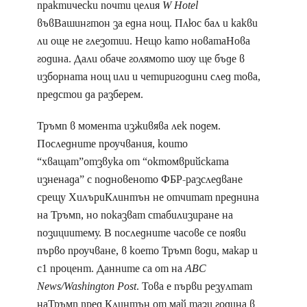
практически почти целия
W Hotel
въвВашингтон за една нощ. Плюс бал и какви
ли още не глезотии. Нещо като новатаНова
година. Дали обаче голямото шоу ще бъде в
изборната нощ или и четиригодини след това,
предстои да разберем.
Тръмп в момента изживява лек подем.
Последните проучвания, които
“хващат”отзвука от “октомврийската
изненада” с подновеното ФБР-разследване
срещу ХилъриКлинтън не отчитат преднина
на Тръмп, но показват стабилизиране на
позициитему. В последните часове се появи
първо проучване, в което Тръмп води, макар и
с1 процент. Данните са от на
ABC
News/Washington Post
. Това е първи резултат
наТръмп пред Клинтън от май тази година в