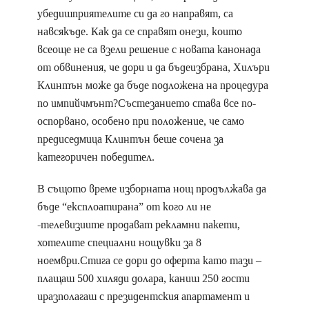
убедишприятелите си да го направят, са
навсякъде. Как да се справят онези, които
всеоще не са взели решение с новата канонада
от обвинения, че дори и да бъдеизбрана, Хилъри
Клинтън може да бъде подложена на процедура
по импийчмънт?Състезанието става все по-
оспорвано, особено при положение, че само
предиседмица Клинтън беше сочена за
категоричен победител.
В същото време изборната нощ продължава да
бъде “експлоатирана” от кого ли не
-телевизиите продават рекламни пакети,
хотелите специални нощувки за 8
ноември.Стига се дори до оферта като тази –
плащаш 500 хиляди долара, каниш 250 гости
иразполагаш с президентския апартамент и