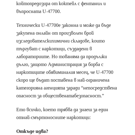
койтопредозира от коктейл с фентанил и
въпросната U-47700.
Технически U-47700е законна и може да бъде
закупена онлайн от произволен брой
изследователскихимични складове, които
търгуват с наркотици, създадени в
лабораториите. Но тованяма да продължи
дълго, защото Администрация за борба с
наркотиците обявиминалия месец, че U-47700
скоро ще бъдат поставена в най-ограничена
категорияна агенцията заради “непосредствена
опасност за общественатабезопасност.”
Ето всичко, което трябва да знаеш за един
отнай-смъртоносните наркотици:
Откъде идва?