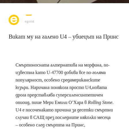
egoist
Викат му на галено U4 – убиецът на Принс
Смъртоносната алтернатива на морфина, по-
известна като U-47700 добива все по-голяма
популярност, особено средамериканските
юзъри. Наричана понякога просто U4,новата
дрога представлява суперсиленсинтетичен
опиоид, пише Мери Емили О’Хара в
Rolling Stone
.
U4 е посоченакато причина за десетки смъртни
случаи в САЩ през последните няколко месеца
– особено след смъртта на Принс,