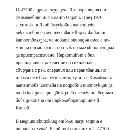
U-47700 е дрога създадена в лаборатория от
фармацевтичния гигант Upjohn. През 1976
г.,химикът Якоб Змускович патентова
лекарството след тестване върху животни,
катоотбелязва, че новата опиоидна смес е по-
мощна от морфина, но с уж по-малък потенциал
за пристрастяване. Наркотикът е бил
предназначен за лечение на силнаболка,
свързана с рак, операция или наранявания, но
никога не е бил тестванвърху хора. Химикът я
патентова иоставя на подробни инструкции за
това как да сепроизвежда. Естествено, веднага
бива докопана от нарколабораториите в
Китай.
В медицинскидоклад от юли тази година е
цитиран случай, в който фентанил и U-47700