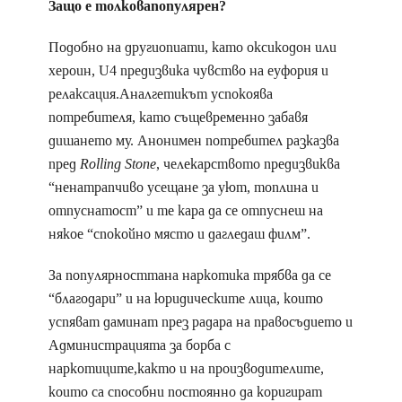
Защо е толковапопулярен?
Подобно на другиопиати, като оксикодон или
хероин, U4 предизвика чувство на еуфория и
релаксация.Аналгетикът успокоява
потребителя, като същевременно забавя
дишането му. Анонимен потребител разказва
пред
Rolling Stone
, челекарството предизвиква
“ненатрапчиво усещане за уют, топлина и
отпуснатост” и те кара да се отпуснеш на
някое “спокойно място и дагледаш филм”.
За популярносттана наркотика трябва да се
“благодари” и на юридическите лица, които
успяват даминат през радара на правосъдието и
Администрацията за борба с
наркотиците,както и на производителите,
които са способни постоянно да коригират