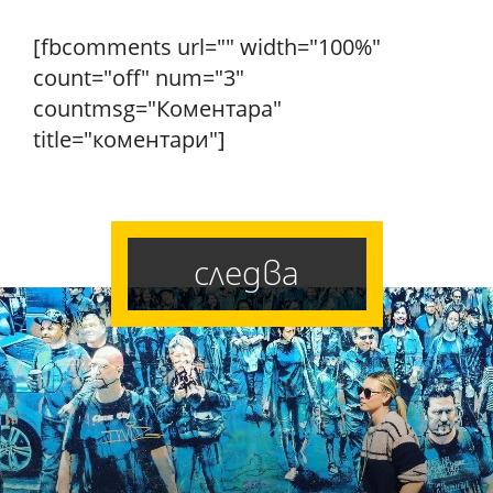
[fbcomments url="" width="100%"
count="off" num="3"
countmsg="Коментара"
title="коментари"]
следва