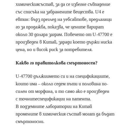
химическиясъстав, за да се избегне съвпадение
със списъка на забранените вещества. U4 е
евтин: бърз преглед на уебсайтове, предлагащи
го за продажба, показва, че цените варират
около 30 долара заграм. Повечето от U-47700 е
произведен в Китай, заради което държи ниска
цена, но и висок риск за потребителя.
Какво го правитолкова смъртоносен?
U-47700 дължиимето си и на спецификациите,
които има – около седем пъти и половина по-
силен от морфина, и то само ако е произведен
с точнитеспецификации на патента.
В подземните лаборатории на Китай
промените в химическия състав могат да бъдат
смъртоносни.