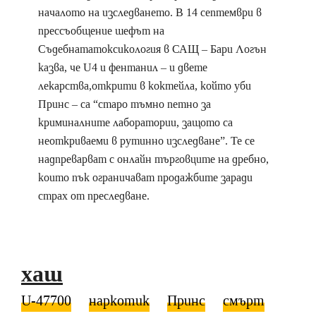
началото на изследването. В 14 септември в
прессъобщение шефът на
Съдебнататоксикология в САЩ – Бари Логън
казва, че U4 и фентанил – и двете
лекарства,открити в коктейла, който уби
Принс – са “старо тъмно петно за
криминалните лаборатории, защото са
неоткриваеми в рутинно изследване”. Те се
надпреварват с онлайн търговците на дребно,
които пък ограничават продажбите заради
страх от преследване.
хаш
U-47700
наркотик
Принс
смърт