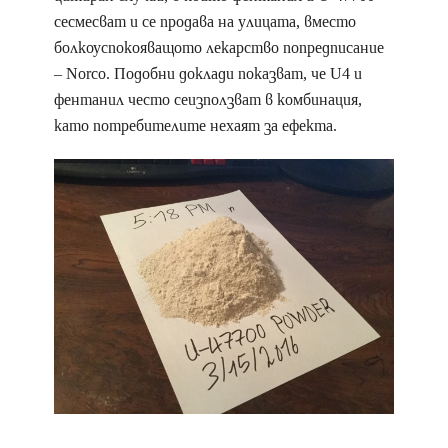
сесмесват и се продава на улицата, вместо
болкоуспокояващото лекарство попредписание
– Norco. Подобни доклади показват, че U4 и
фентанил често сеизползват в комбинация,
като потребителите нехаят за ефекта.