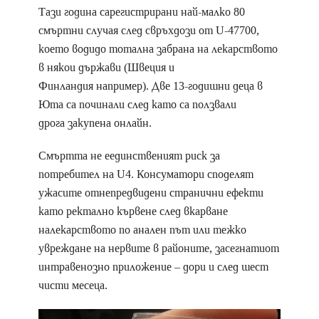
Тази година сарегистрирани най-малко 80
смъртни случая след свръхдози от U-47700,
което водидо тотална забрана на лекарството
в някои държави (Швеция и
Финландия например). Две 13-годишни деца в
Юта са починали след като са ползвали
дрога закупена онлайн.
Смъртта не еединственият риск за
потребител на U4. Консуматори споделят
ужасите отнепредвидени странични ефекти
като ректално кървене след вкарване
налекарството по анален път или тежко
увреждане на нервите в районите, засегнатиот
интравенозно приложение – дори и след шест
чисти месеца.