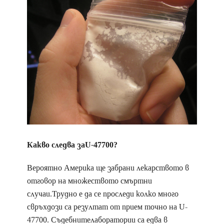
Какво следва заU-47700?
Вероятно Америка ще забрани лекарството в
отговор на множеството смъртни
случаи.Трудно е да се проследи колко много
свръхдози са резултат от прием точно на U-
47700. Съдебнителаборатории са едва в