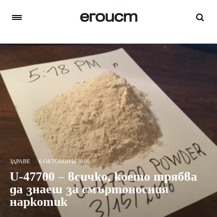
ЗДРАВЕ
6 ОКТОМВРИ 2016
U-47700 – всичко, което трябва
да знаеш за смъртоносния
наркотик