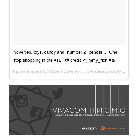
Novelties, toys, candy and “number 2“ pencils … One
stop shopping in the ATL ! 📷 credit @jimmy_rich #💩
A post shared by
Robert Downey Jr.
(@robertdowneyjr) on
J