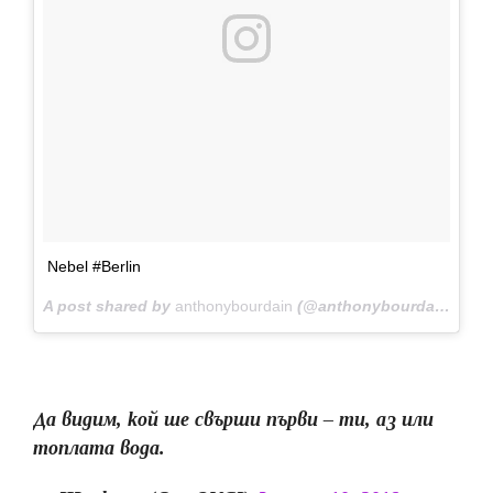
Nebel #Berlin
A post shared by
anthonybourdain
(@anthonybourdain) on
J
Да видим, кой ше свърши първи – ти, аз или
топлата вода.