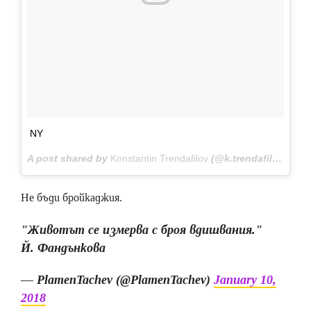
NY
A post shared by
Konstantin Trendafilov
(@k.trendafilov) on
J
Не бъди бройкаджия.
"Животът се измерва с броя вдишвания."
Й. Фандънкова
— PlamenTachev (@PlamenTachev)
January 10,
2018