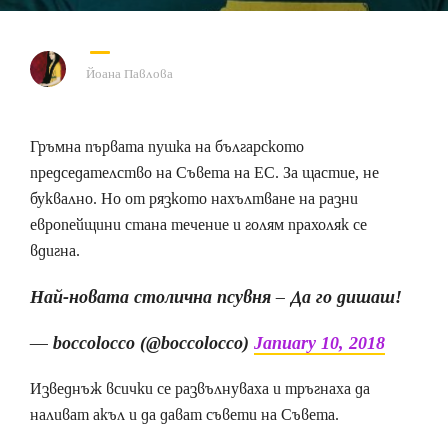
Йоана Павлова
Гръмна първата пушка на българското
председателство на Съвета на ЕС. За щастие, не
буквално. Но от рязкото нахълтване на разни
европейщини стана течение и голям прахоляк се
вдигна.
Най-новата столична псувня – Да го дишаш!
— boccolocco (@boccolocco)
January 10, 2018
Изведнъж всички се развълнуваха и тръгнаха да
наливат акъл и да дават съвети на Съвета.