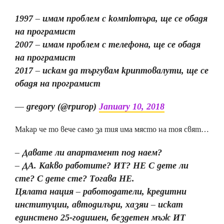
1997 – имам проблем с компютъра, ще се обадя
на програмист
2007 – имам проблем с телефона, ще се обадя
на програмист
2017 – искам да търгувам криптовалути, ще се
обадя на програмист
— gregory (@rpurop)
January 10, 2018
Макар че то вече само за тия има място на тоя свят…
– Давате ли апартамент под наем?
– ДА. Какво работите? ИТ? НЕ С дете ли
сте? С дете сте? Тогава НЕ.
Цялата нация – работодатели, кредитни
институции, автодилъри, хазяи – искат
единстено 25-годишен, бездетен мъж ИТ