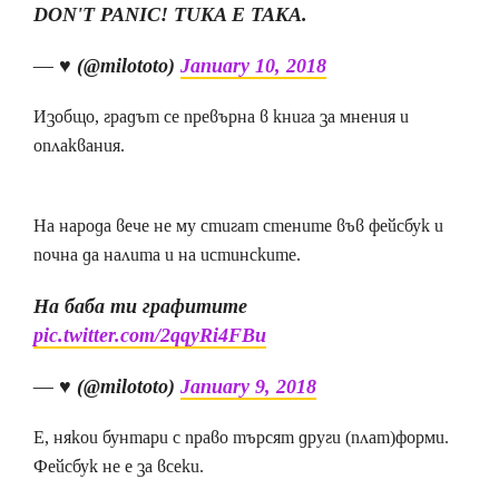
DON'T PANIC! TUKA E TAKA.
— ♥︎ (@milototo)
January 10, 2018
Изобщо, градът се превърна в книга за мнения и
оплаквания.
На народа вече не му стигат стените във фейсбук и
почна да налита и на истинските.
На баба ти графитите
pic.twitter.com/2qqyRi4FBu
— ♥︎ (@milototo)
January 9, 2018
Е, някои бунтари с право търсят други (плат)форми.
Фейсбук не е за всеки.