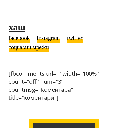
хаш
facebook
instagram
twitter
социални мрежи
[fbcomments url="" width="100%"
count="off" num="3"
countmsg="Коментара"
title="коментари"]