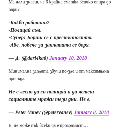
Ма нали знаеш, че в крайна сметка всичко опира до
пари?
-Какво работиш?
-Полицай съм.
-Супер! Бориш се с престъпността.
-Абе, повече за заплатата се боря.
— Д. (@dari4ka6)
January 10, 2018
Минимална заплата звучи по-зле и от максимална
присъда.
Не е лесно да си полицай и да четеш
социалните мрежи тези дни. Не е.
— Peter Vanev (@petervanev)
January 8, 2018
Е, не може пък всеки да е програмист…