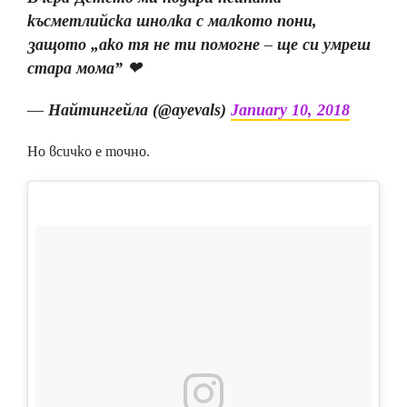
късметлийска шнолка с малкото пони,
защото „ако тя не ти помогне – ще си умреш
стара мома” ❤
— Найтингейла (@ayevals)
January 10, 2018
Но всичко е точно.