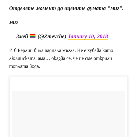
Отделете момент да оцените думата "миг".
миг
— Змей
(@Zmeyche)
January 10, 2018
И в Берлин била паднала мъгла. Не е хубава като
люлинската, ама… оказва се, че не сме открили
топлата вода.