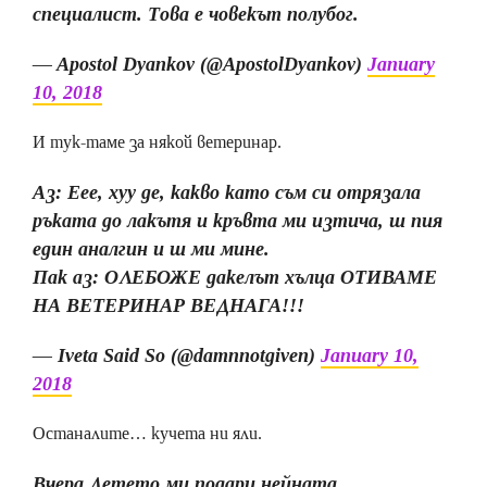
специалист. Това е човекът полубог.
— Apostol Dyankov (@ApostolDyankov)
January
10, 2018
И тук-таме за някой ветеринар.
Аз: Еее, хуу де, какво като съм си отрязала
ръката до лакътя и кръвта ми изтича, ш пия
един аналгин и ш ми мине.
Пак аз: ОЛЕБОЖЕ дакелът хълца ОТИВАМЕ
НА ВЕТЕРИНАР ВЕДНАГА!!!
— Iveta Said So (@damnnotgiven)
January 10,
2018
Останалите… кучета ни яли.
Вчера Детето ми подари нейната