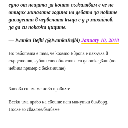
едно от нещата за които съжалявам е че не
отидох миналата година на дебата за новите
дисиденти в червената къща с д-р михайлов.
за да си покажа циците.
— Iwanka Bejbi (@IwankaBejbi)
January 10, 2018
Но работата е там, че когато Европа е нахлула в
сърцето ти, губиш способността си да отказваш (по
нейния пример с бежанците).
Затова си имаме ново правило:
Всеки има право на своите пет минутки билборд.
После го сваляме/банваме.