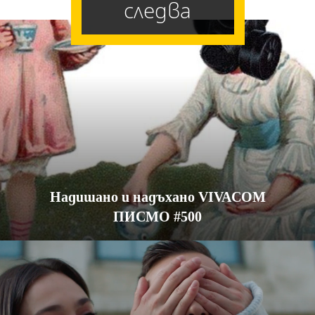
следва
Надишано и надъхано VIVACOM
ПИСМО #500