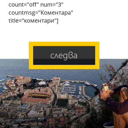
count="off" num="3"
countmsg="Коментара"
title="коментари"]
следва