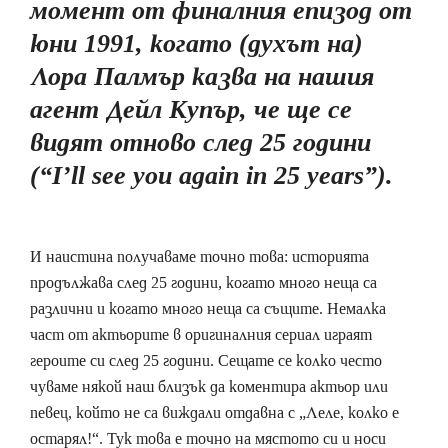
момент от финалния епизод от
юни 1991, когато (духът на)
Лора Палмър казва на нашия
агент Дейл Купър, че ще се
видят отново след 25 години
(“I’ll see you again in 25 years”).
И наистина получаваме точно това: историята
продължава след 25 години, когато много неща са
различни и когато много неща са същите. Немалка
част от актьорите в оригиналния сериал играят
героите си след 25 години. Сещате се колко често
чуваме някой наш близък да коментира актьор или
певец, който не са виждали отдавна с „Леле, колко е
остарял!“. Тук това е точно на мястото си и носи