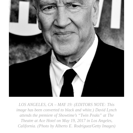
LOS ANGELES, CA – MAY 19: (EDITORS NOTE: This
image has been converted to black and white.) David Lynch
attends the premiere of Showtime’s “Twin Peaks” at The
Theatre at Ace Hotel on May 19, 2017 in Los Angeles,
California. (Photo by Alberto E. Rodriguez/Getty Images)