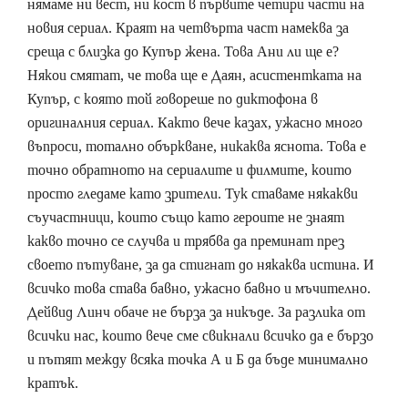
нямаме ни вест, ни кост в първите четири части на
новия сериал. Краят на четвърта част намеква за
среща с близка до Купър жена. Това Ани ли ще е?
Някои смятат, че това ще е Даян, асистентката на
Купър, с която той говореше по диктофона в
оригиналния сериал. Както вече казах, ужасно много
въпроси, тотално объркване, никаква яснота. Това е
точно обратното на сериалите и филмите, които
просто гледаме като зрители. Тук ставаме някакви
съучастници, които също като героите не знаят
какво точно се случва и трябва да преминат през
своето пътуване, за да стигнат до някаква истина. И
всичко това става бавно, ужасно бавно и мъчително.
Дейвид Линч обаче не бърза за никъде. За разлика от
всички нас, които вече сме свикнали всичко да е бързо
и пътят между всяка точка А и Б да бъде минимално
кратък.