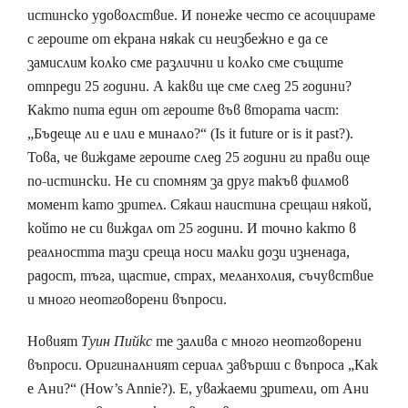
истинско удоволствие. И понеже често се асоциираме
с героите от екрана някак си неизбежно е да се
замислим колко сме различни и колко сме същите
отпреди 25 години. А какви ще сме след 25 години?
Както пита един от героите във втората част:
„Бъдеще ли е или е минало?“ (Is it future or is it past?).
Това, че виждаме героите след 25 години ги прави още
по-истински. Не си спомням за друг такъв филмов
момент като зрител. Сякаш наистина срещаш някой,
който не си виждал от 25 години. И точно както в
реалността тази среща носи малки дози изненада,
радост, тъга, щастие, страх, меланхолия, съчувствие
и много неотговорени въпроси.
Новият
Туин Пийкс
те залива с много неотговорени
въпроси. Оригиналният сериал завърши с въпроса „Как
е Ани?“ (How’s Annie?). Е, уважаеми зрители, от Ани