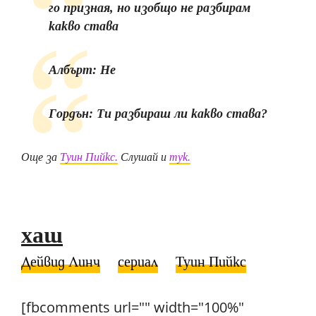
го призная, но изобщо не разбирам
какво става
Албърт: Не
Гордън: Ти разбираш ли какво става?
Още за
Туин Пийкс.
Слушай и
тук.
хаш
Дейвид Линч
сериал
Туин Пийкс
[fbcomments url="" width="100%"