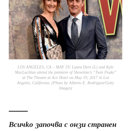
LOS ANGELES, CA – MAY 19: Laura Dern (L) and Kyle
MacLachlan attend the premiere of Showtime’s “Twin Peaks”
at The Theatre at Ace Hotel on May 19, 2017 in Los
Angeles, California. (Photo by Alberto E. Rodriguez/Getty
Images)
Всичко започва с онзи странен