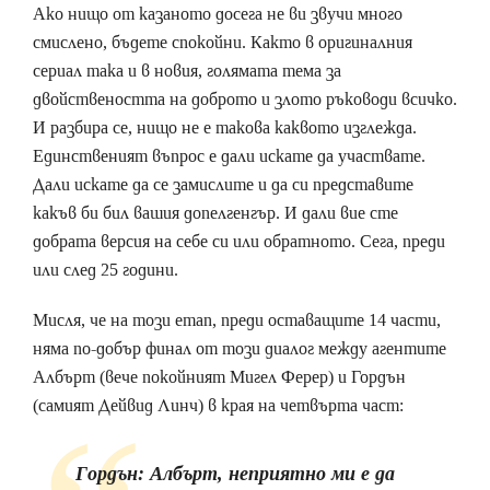
Ако нищо от казаното досега не ви звучи много
смислено, бъдете спокойни. Както в оригиналния
сериал така и в новия, голямата тема за
двойствеността на доброто и злото ръководи всичко.
И разбира се, нищо не е такова каквото изглежда.
Единственият въпрос е дали искате да участвате.
Дали искате да се замислите и да си представите
какъв би бил вашия допелгенгър. И дали вие сте
добрата версия на себе си или обратното. Сега, преди
или след 25 години.
Мисля, че на този етап, преди оставащите 14 части,
няма по-добър финал от този диалог между агентите
Албърт (вече покойният Мигел Ферер) и Гордън
(самият Дейвид Линч) в края на четвърта част:
Гордън: Албърт, неприятно ми е да