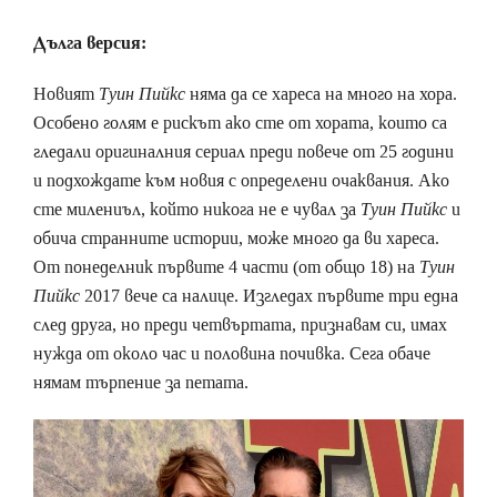
Дълга версия:
Новият
Туин Пийкс
няма да се хареса на много на хора.
Особено голям е рискът ако сте от хората, които са
гледали оригиналния сериал преди повече от 25 години
и подхождате към новия с определени очаквания. Ако
сте милениъл, който никога не е чувал за
Туин Пийкс
и
обича странните истории, може много да ви хареса.
От понеделник първите 4 части (от общо 18) на
Туин
Пийкс
2017 вече са налице. Изгледах първите три една
след друга, но преди четвъртата, признавам си, имах
нужда от около час и половина почивка. Сега обаче
нямам търпение за петата.