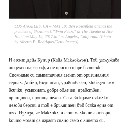
LOS ANGELES, CA – MAY 19: Ben Rosenfield attends the
premiere of Showtime’s “Twin Peaks” at The Theatre at Ace
Hotel on May 19, 2017 in Los Angeles, California. (Photo
by Alberto E. Rodriguez/Getty Images)
И агент Дейл Купър (Кайл Маклоклън). Той заслужава
отделен параграф, а не просто тире в списък.
Спомняме си симпатичния агент от оригиналния
сериал. Добър, възпитан, уравновесен, любезен към
всички, усмихнат, добре облечен, нравствен,
принципен, проницателен. Сега виждаме няколко
негови версии и той е брилянтен във всяка една от
тях. Излиза, че Маклоклан е от малкото актьори,
които могат да играят силно само с лицето си.