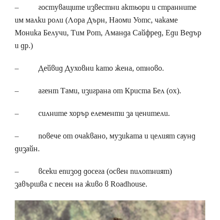
– гостуващите известни актьори и странните
им малки роли (Лора Дърн, Наоми Уотс, чакаме
Моника Белучи, Тим Рот, Аманда Сайфред, Еди Ведър
и др.)
– Дейвид Духовни като жена, отново.
– агент Тами, изиграна от Криста Бел (ох).
– силните хорър елементи за ценители.
– повече от очаквано, музиката и целият саунд
дизайн.
– всеки епизод досега (освен пилотният)
завършва с песен на живо в Roadhouse.