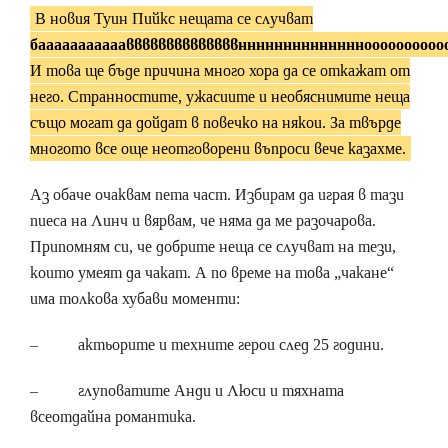
В новия Туин Пийкс нещата се случват
баааааааааааввввввввввввввнннннннннннннноооооооооо
И това ще бъде причина много хора да се откажат от
него. Странностите, ужасиите и необяснимите неща
също могат да дойдат в повечко на някои. За твърде
многото все още неотговорени въпроси вече казахме.
Аз обаче очаквам пета част. Избирам да играя в тази
пиеса на Линч и вярвам, че няма да ме разочарова.
Припомням си, че добрите неща се случват на тези,
които умеят да чакат. А по време на това „чакане“
има толкова хубави моменти:
– актьорите и техните герои след 25 години.
– глуповатите Анди и Люси и тяхната
всеотдайна романтика.