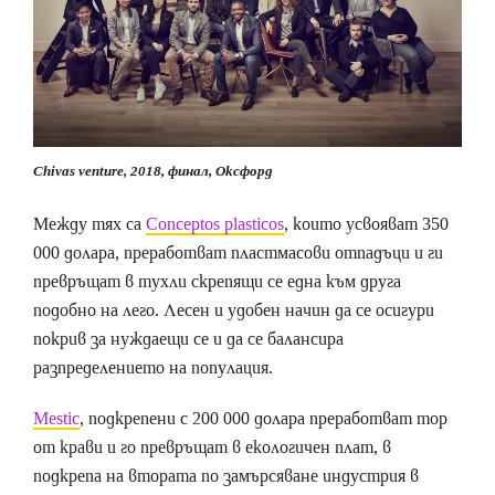
Chivas venture, 2018, финал, Оксфорд
Между тях са
Conceptos plasticos
, които усвояват 350
000 долара, преработват пластмасови отпадъци и ги
превръщат в тухли скрепящи се една към друга
подобно на лего. Лесен и удобен начин да се осигури
покрив за нуждаещи се и да се балансира
разпределението на популация.
Mestic
, подкрепени с 200 000 долара преработват тор
от крави и го превръщат в екологичен плат, в
подкрепа на втората по замърсяване индустрия в