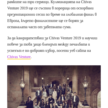
рамките на три седмици. Кулминацията на Chivas
Venture 2019 ще се състои в поредица от оспорвани
презентационни сесии по време на глобалния финал в
Европа, където финалистите ще се борят за
останалата част от заветната сума.
За да кандидатстваш за Chivas Venture 2019 и научиш
повече за това защо блендът между печалбата и
успехът е по-добрият избор, посети уеб сайта на
Chivas Venture
.