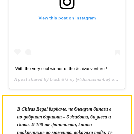
View this post on Instagram
With the very cool winner of the #chivasventure !
A post shared by
Black & Grey
(@dianacfmnbw) on
Jun 18,
В Chivas Regal вярваме, че блендът винаги е
по-добрият вариант – в живота, бизнеса и
скоча. И 100-те финалисти, които
подкрепихме до момента, доказаха това. Те