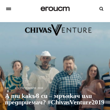
ETC
12 СЕПТЕМВРИ 2018
A ти какъв си – мрънкач или
предприемач? #ChivasVenture2019