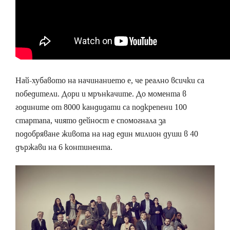
Най-хубавото на начинанието е, че реално всички са
победители. Дори и мрънкачите. До момента в
годините от 8000 кандидати са подкрепени 100
стартапа, чиято дейност е спомогнала за
подобряване живота на над един милион души в 40
държави на 6 континента.