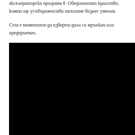
акселераторска програма в Обединеното кралство,
която ще усъвършенства техните бизнес умения.
Сега е моментът да избереш дали си мрънкач или
предприемач.