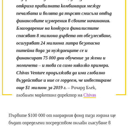
откриха правилната комбинация между
печалбата и волята да търсят смисъла отвъд
финансовите измерения в своите начинания.
Благодарение на конкурса финалистите
спасяват 8 милиона дървета от обезлесяване,
осигуряват 24 милиона литра безопасна
питейна вода за нуждаещите се и
финансират 75 000 дни обучение за жени и
момичета – и това са само няколко примера.
Chivas Venture продължава да има глобално
въздействие и ние се гордеем, че инвестираме
още $1 милион за 2019 г.
– Ричард Блек,
глобален маркетинг директор на
Chivas
Първите $100 000 от наградния фонд тази година ще
бъдат определени посредством онлайн гласуване в