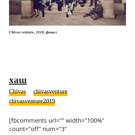
Chivas venture, 2018, финал
хаш
Chivas
chivasventure
chivasventure2019
[fbcomments url="" width="100%"
count="off" num="3"