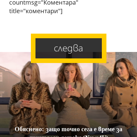
countmsg="Коментара"
title="коментари"]
следва
Обяснено: защо точно сега е време за