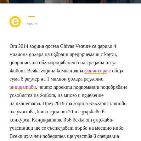
egoist
От 2014 година досега Chivas Venture са дарили 4
милиона долара на избрани предприемачи с каузи,
допринасящи облагородяването на средата ни за
живот. Всяка година компанията
финансира
с обща
сума в размер на 1 милион долара различни
инициативи
, чиито проекти подпомагат подобряване
условията на живот, на много и изцеление
на планетата. През 2019-та година България отново
ще участва, като една от 20-те държави в
конкурса. Кандидатите във всяка от държави-
участници ще се състезават първо на местно ниво.
Всеки излъчен победител ще участва в специална