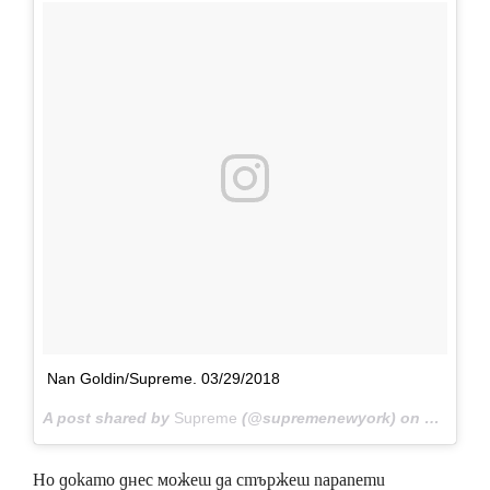
Nan Goldin/Supreme. 03/29/2018
A post shared by
Supreme
(@supremenewyork) on
Mar 26, 
Но докато днес можеш да стържеш парапети