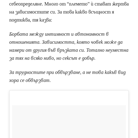
себеопределяне. Много от “племето” ѝ стават жертва
на зависимостите си. За това какво всъщност я
подтиква, тя казва:
Борбата между интимност и автономност в
отношенията. Зависимостта, която човек може да
намери от другия във връзката си.
Тотално неуместна
за тях на всяко ниво, но сексът е добър.
За трудностите при обвързване, а не това какъв вид
хора се обвързват.