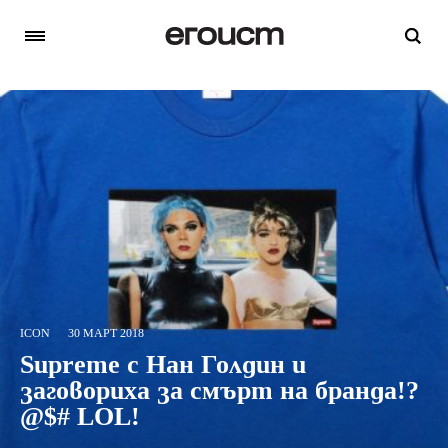
ICON
30 МАРТ 2018
Supreme с Нан Голдин и
заговориха за смърт на бранда!?
@$# LOL!