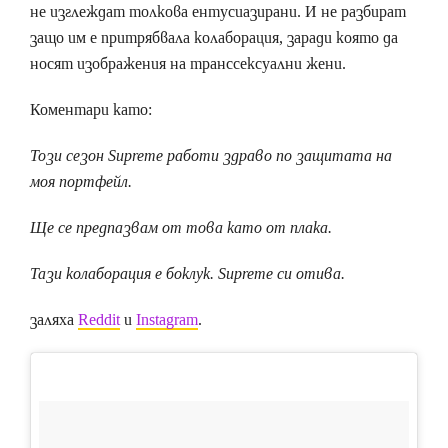
не изглеждат толкова ентусиазирани. И не разбират
защо им е притрябвала колаборация, заради която да
носят изображения на транссексуални жени.
Коментари като:
Този сезон Supreme работи здраво по защитата на
моя портфейл.
Ще се предпазвам от това като от плака.
Тази колаборация е боклук. Supreme си отива.
заляха
Reddit
и
Instagram
.