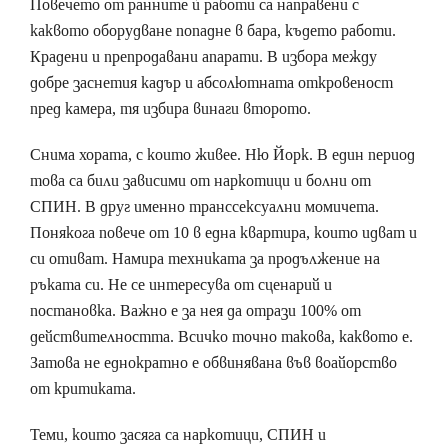
Повечето от ранните ѝ работи са направени с
каквото оборудване попадне в бара, където работи.
Крадени и препродавани апарати. В избора между
добре заснетия кадър и абсолютната откровеност
пред камера, тя избира винаги второто.
Снима хората, с които живее. Ню Йорк. В един период
това са били зависими от наркотици и болни от
СПИН. В друг именно транссексуални момичета.
Понякога повече от 10 в една квартира, които идват и
си отиват. Намира техниката за продължение на
ръката си. Не се интересува от сценарий и
постановка. Важно е за нея да отрази 100% от
действителността. Всичко точно такова, каквото е.
Затова не еднократно е обвинявана във воайорство
от критиката.
Теми, които засяга са наркотици, СПИН и