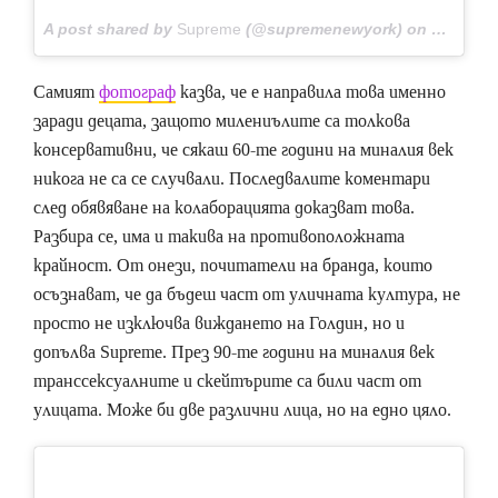
A post shared by
Supreme
(@supremenewyork) on
Mar 26, 
Самият
фотограф
казва, че е направила това именно
заради децата, защото милениълите са толкова
консервативни, че сякаш 60-те години на миналия век
никога не са се случвали. Последвалите коментари
след обявяване на колаборацията доказват това.
Разбира се, има и такива на противоположната
крайност. От онези, почитатели на бранда, които
осъзнават, че да бъдеш част от уличната култура, не
просто не изключва виждането на Голдин, но и
допълва Supreme. През 90-те години на миналия век
транссексуалните и скейтърите са били част от
улицата. Може би две различни лица, но на едно цяло.