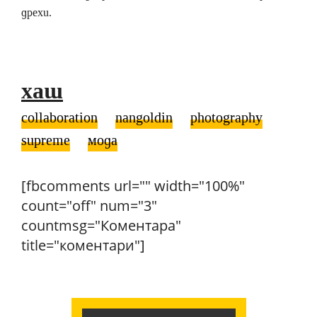
дрехи.
хаш
collaboration
nangoldin
photography
supreme
мода
[fbcomments url="" width="100%"
count="off" num="3"
countmsg="Коментара"
title="коментари"]