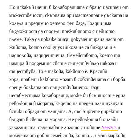
По някакъв начин в колаборацията с бранд наситен от
мъжественост, скърцаща при мастериране дъската на
колела и предимно хетеро фен база, Голдин има
възможност да сподели преживяното с нейното
племе. Така да покаже онази документирана част от
живота, която cool guys никога не са виждали и е
надполова, надидентична. Семейството, което тя
намира в подземния свят е съществувало някога и
съществува. То е такова, каквото е. Красиви
хора, правещи каквото могат в собствената си борба
срещу болката от съществуването. Тази
несъвместима колаборация, може би всъщност е една
революция в модата, където на преден план излизат
всички образи от улицата. А, със Supreme директно
влизат в света на модата. Не революция в онлайн
залаганията, съчетаване логото с новите
Yeezy’s
и
момчeта от добри семейства, които… имат маркови