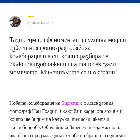
Деми Милчева
Тази седмица феноменът за улична мода и
известния фотограф обявиха
колаборацията си, която разбира се
включва изображения на танссексуални
момичета. Милениълите са шокирани!
Новата колаборация на
Supreme
е с легендарния
фотограф Нан Голдин, включващ кадри от архива ѝ,
които ще видим на качулки, тениски, якета и
скейтбордове. Обичайно освирепелите за място на
опашката пред магазина фенове на бранда, този път