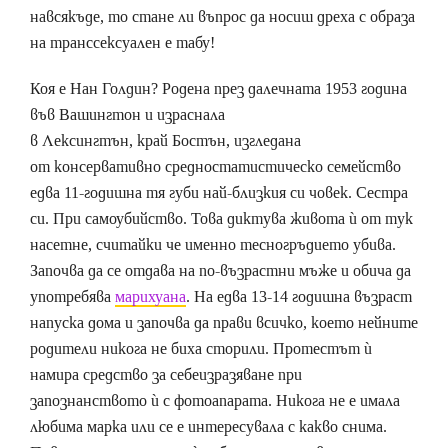
навсякъде, то стане ли въпрос да носиш дреха с образа
на транссексуален е табу!
Коя е Нан Голдин? Родена през далечната 1953 година
във Вашингтон и израснала
в Лексингтън, край Бостън, изгледана
от консервативно средностатистическо семейство
едва 11-годишна тя губи най-близкия си човек. Сестра
си. При самоубийство. Това диктува живота ѝ от тук
насетне, считайки че именно тесногръдието убива.
Започва да се отдава на по-възрастни мъже и обича да
употребява
марихуана
. На едва 13-14 годишна възраст
напуска дома и започва да прави всичко, което нейните
родители никога не биха сторили. Протестът ѝ
намира средство за себеизразяване при
запознанството ѝ с фотоапарата. Никога не е имала
любима марка или се е интересувала с какво снима.