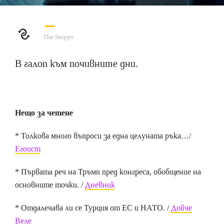
The Snipps
В галоп към почивните дни.
Нещо за четене
* Толкова много въпроси за една целуната ръка…/
Егоист
* Първата реч на Тръмп пред конгреса, обобщение на
основните точки. /
Дневник
* Отдалечава ли се Турция от ЕС и НАТО. /
Дойче
Веле