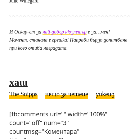
Julie Winegard
И Оскар-ът за
най-добър нюзлетър
е за…мен!
Момент, станала е грешка! Направи бързо допитване
при кого отива наградата.
хаш
The Snipps
нещо за четене
уикенд
[fbcomments url="" width="100%"
count="off" num="3"
countmsg="Коментара"