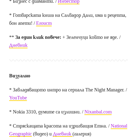
* Бизнес с диаманти. /
Инвестор
* Готварската книга на Салвадор Дали, има и рецепта,
бон апети! /
Егоист
**
За един клик повече:
+ Зеленчуци който не яде. /
Дневник
Визуално
* Завладяващото интро на сериала The Night Manager. /
YouTube
* Nokia 3310, думите са излишни. /
Nixanbal.com
* Стряскащата красота на изригващия Етна. /
National
Geographic
(видео) и
Дневник
(галерия)