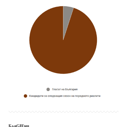
БлаGIFни