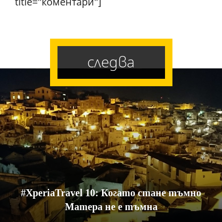
title="коментари"]
следва
#XperiaTravel 10: Когато стане тъмно
Матера не е тъмна