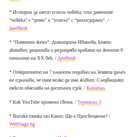
* Истории за шест успели човека; сега заменете
“човека” с “роми” и “успели” с “реализирани”. /
Дневник
* “Паметни жени”: Димитрина Иванова, която
активно защитава и разширява правата на жените в
началото на ХХ век. /
Дневник
* Откритието на 7 планети подобни на Земята далеч
не означава, че там може да има живот. Следващият
текст обяснява на достъпен език. /
Капитал
* Как YouTube промени света. /
Терминал 3
* Висока топка от Кант: Що е Просвещение? /
WebStage.bg