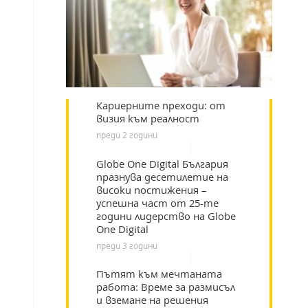
Кариерните преходи: от
визия към реалност
преди 2 години
Globe One Digital България
празнува десетилетие на
високи постижения –
успешна част от 25-те
години лидерство на Globe
One Digital
преди 3 години
Пътят към мечтаната
работа: Време за размисъл
и вземане на решения