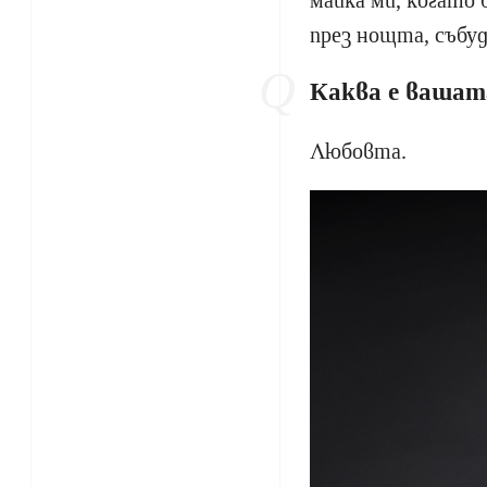
майка ми, когато 
през нощта, събуд
Каква е вашат
Любовта.