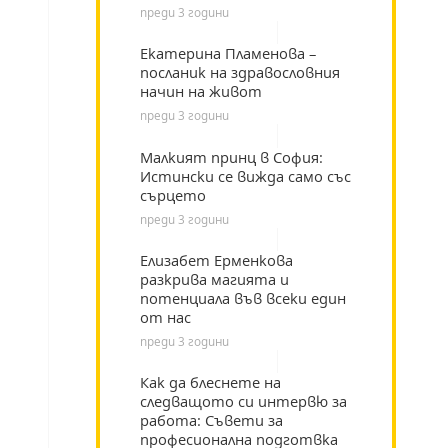
преди 3 години
Екатерина Пламенова –
посланик на здравословния
начин на живот
преди 3 години
Малкият принц в София:
Истински се вижда само със
сърцето
преди 3 години
Елизабет Ерменкова
разкрива магията и
потенциала във всеки един
от нас
преди 3 години
Как да блеснете на
следващото си интервю за
работа: Съвети за
професионална подготвка