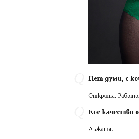
Пет думи, с к
Открита. Работох
Кое качество 
Лъжата.