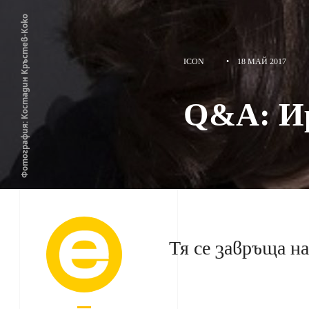
Фотография: Костадин Кръстев-Коко
ICON
•
18 МАЙ 2017
Q&A: И
Тя се завръща н