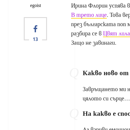
Ирина Флорин успява в
egoist
В трето лице
. Това в
през българската поп 
разбира се в
Цвят лила
13
Защо не завинаги.
Какво ново от
Завръщането ми на
цялото си сърце…
На какво е сп
Да взриви емоцион