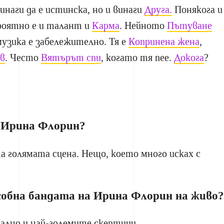
инаги да е истинска, но и винаги
Друга.
Понякога и
ероятно е и талант и
Карма
. Нейното
Пътуване
музика е забележително. Тя е
Копринена жена
,
в
. Често
Вятърът спи
, когато тя пее.
Докога
?
 Ирина Флорин?
 голямата сцена. Нещо, което много исках с
особна бандата на Ирина Флорин на живо?
ално и най-големите скептици.