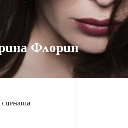
рина Флорин
а сцената