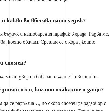
 и какво ви вбесява напоследък?
я въздух и натоварения трафик в града. Радва ме,
ова, което обичам. Срещам се с хора , които
и спомен?
емият двор на баба ми пълен с животинки.
ледният път, когато плакахте и защо?
м да се разплача…, но скоро спомен за разговор с