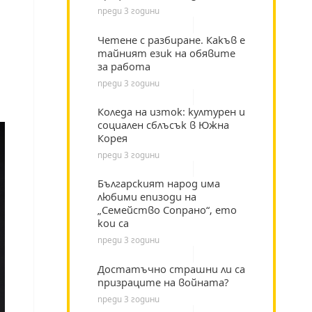
преди 3 години
Четене с разбиране. Какъв е
тайният език на обявите
за работа
преди 3 години
Коледа на изток: културен и
социален сблъсък в Южна
Корея
преди 3 години
Българският народ има
любими епизоди на
„Семейство Сопрано“, ето
кои са
преди 3 години
Достатъчно страшни ли са
призраците на войната?
преди 3 години