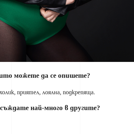
оито можете да се опишете?
олик, приятел, лоялна, подкрепяща.
осъждате най-много в другите?