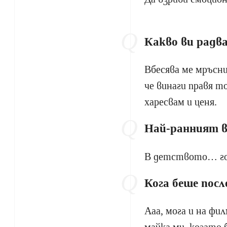
Какво ви радва
Вбесява ме мръсни
че винаги правя т
харесвам и ценя.
Най-ранният
в
В детството… гол
Кога беше пос
Ааа, мога и на фил