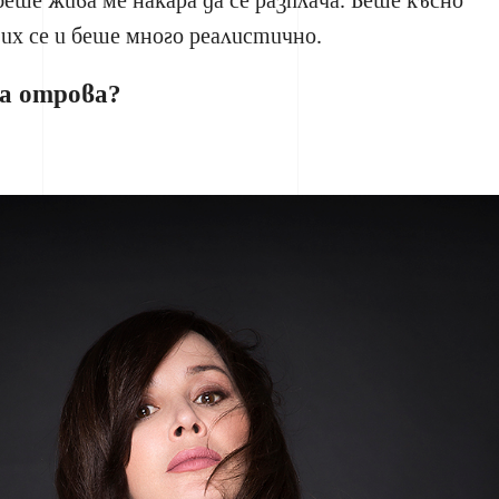
беше жива ме накара да се разплача. Беше късно
их се и беше много реалистично.
а отрова?