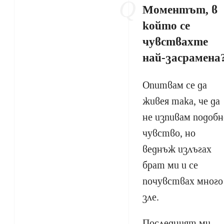
Моментът, в
който се
чувствахте
най-засрамена
Опитвам се да
живея така, че да
не изпивам подобн
чувство, но
веднъж излъгах
брат ми и се
почувствах много
зле.
Последният ми