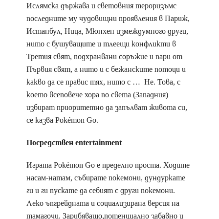
Ислямска държава и световния тероризъмс
последните му чудовищни проявления в Париж,
Истанбул, Ница, Мюнхен измеждумного други,
нито с бушуващите и тлеещи конфликти в
Третия свят, подхранвани соръжие и пари от
Първия свят, а нито и с бежанските потоци и
какво да се правис тях, нито с … Не. Това, с
което всеповече хора по света (Западния)
избират приоритетно да запълват живота си,
се казва Pokémon Go.
Посредствен entertainment
Играта Pokémon Go е пределно проста. Ходите
насам-натам, събирате покемони, дундуркате
ги и ги пускате да себият с други покемони.
Леко ъпгрейдната и социализирана версия на
тамагочи. Зарибяващо,потенциално забавно и