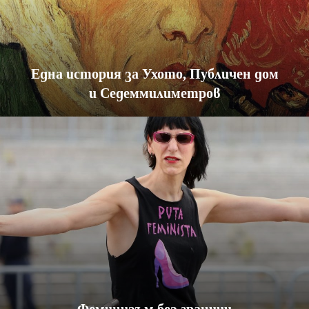
Една история за Ухото, Публичен дом
и Седеммилиметров