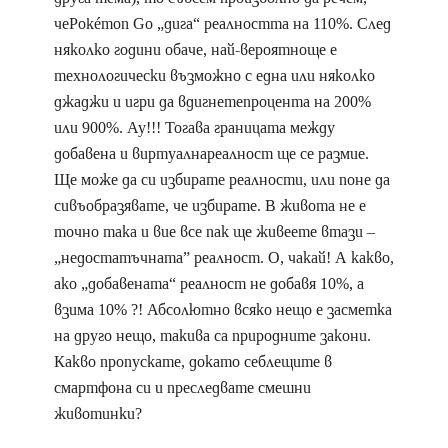
чеPokémon Go „дига“ реалността на 110%. След
няколко години обаче, най-вероятноще е
технологически възможно с една или няколко
джаджи и игри да вдигнетепроцента на 200%
или 900%. Ау!!! Тогава границата между
добавена и виртуалнареалност ще се размие.
Ще може да си избирате реалности, или поне да
сивъобразявате, че избирате. В живота не е
точно така и вие все пак ще живеете втази –
„недостатъчната” реалност. О, чакай! А какво,
ако „добавената“ реалност не добавя 10%, а
взима 10% ?! Абсолютно всяко нещо е засметка
на друго нещо, такива са природните закони.
Какво пропускате, докато себлещите в
смартфона си и преследвате смешни
животинки?