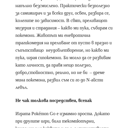
напълно безсмислено. Практически безполезно
за самияиграч и за всеки друг, освен, разбира се,
колегите по зависимост. В свят, преливащот
мизерия и страдания – какво ми пука, събирам си
покемони. Животът ми еневротична
трагикомедия на преливане от пусто в празно и
съпътстващо неудовлетворение, но какво ми
пука, играя сипокемони. Би могло да се развивам
като личност, да правя нещо полезно,
добро,стойностно, реално, но не би – дреме
мина покемона, развил съм си го до N-айсти
левъл.
Не чак толкова посредствен, всепак
Играта Pokémon Go е измамно проста. Докато
при другите игри, били текомпютърни,