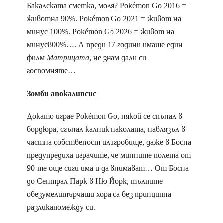
Бакалската сметка, моля? Pokémon Go 2016 =
животна 90%. Pokémon Go 2021 = живот на
минус 100%. Pokémon Go 2026 = живот на
минус800%…. А преди 17 години имаше един
филм
Матрицата
, не знам дали си
госпомняте…
Зомби апокалипсис
Докато играе Pokémon Go, някой се спънал в
бордюра, сгънал калник наколата, навлязъл в
частна собственост илигробище, даже в Босна
предупредиха играчите, че минните полета от
90-те още сиги има и да внимават… От Босна
до Сентрaл Парк в Ню Йорк, тълпите
обезумелитърчащи хора са без принципна
разликапомежду си.