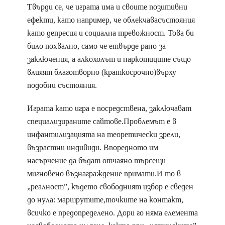
Твърди се, че играта има и своите позитивни
ефекти, като например, че облекчавасъстояния
като депресия и социална тревожност. Това би
било похвално, само че етвърде рано за
заключения, а алкохолът и наркотиците също
влияят благотворно (краткосрочно)върху
подобни състояния.
Играта като игра е посредствена, заключават
специализираните сайтове.Проблемът е в
инфантилизацията на теоретически зрели,
възрастни индивиди. Впоредното им
насърчение да бъдат отчаяно търсещи
мигновено възнаграждение примати.И то в
„реалност”, където свободният избор е сведен
до нула: маршрутите,точките на контакт,
всичко е предопределено. Дори го няма елемента