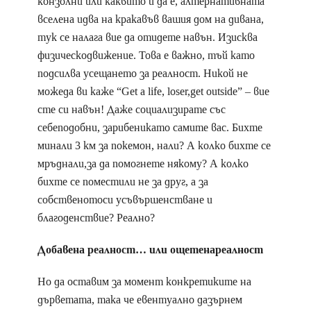
конзолни или каквито и да е, алтернативната
вселена идва на кракавъв вашия дом на дивана,
тук се налага вие да отидете навън. Изисква
физическодвижение. Това е важно, тъй като
подсилва усещането за реалност. Никой не
можеда ви каже “Get a life, loser,get outside” – вие
сте си навън! Даже социализирате със
себеподобни, зарибеникато самите вас. Бихте
минали 3 км за покемон, нали? А колко бихте се
мръднали,за да помогнете някому? А колко
бихте се поместили не за друг, а за
собственотоси усъвършенстване и
благоденствие? Реално?
Добавена реалност… или ощетенареалност
Но да оставим за момент конкретиките на
дърветата, така че евентуално дазърнем