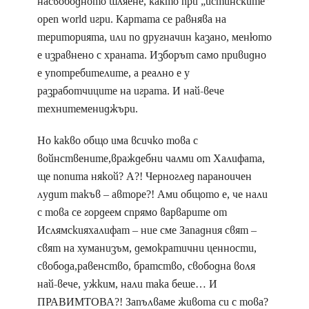
насвободното шляене, както при „истинските”
open world игри. Картата се равнява на
територията, или по другначин казано, менюто
е изравнено с храната. Изборът само привидно
е употребителите, а реално е у
разработчиците на играта. И най-вече
технитемениджъри.
Но какво общо има всичко това с
войнствените,враждебни чалми от Халифата,
ще попита някой? А?! Черноглед параноичен
лудит такъв – авторе?! Ами общото е, че нали
с това се гордеем спрямо варварите от
Ислямскияхалифат – ние сме Западния свят –
свят на хуманизъм, демократични ценности,
свобода,равенство, братство, свободна воля
най-вече, ужким, нали така беше… И
ПРАВИМТОВА?! Запълваме живота си с това?