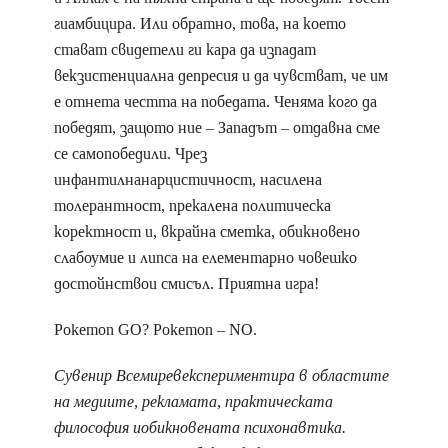
гиамбицира. Или обратно, това, на което
стават свидетели ги кара да изпадат
векзистенциална депресия и да чувстват, че им
е отнета честта на победата. Ченяма кого да
победят, защото ние – Западът – отдавна сме
се самопобедили. Чрез
инфантилнанарцистичност, насилена
толерантност, прекалена политическа
коректност и, вкрайна сметка, обикновено
слабоумие и липса на елементарно човешко
достойнствои смисъл. Приятна игра!
Pokemon GO? Pokemon – NO.
Сувенир Всемиревекспериментира в областите
на медиите, рекламата, практическата
философия иобикновената психонавтика.