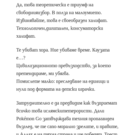
Да, това теоретически е триумф на
свободнияизбор. В полза на малоумието.
Извинявайте, това е своеобразен халифат.
Технологичен,дигитален, консуматорски
халифат.
Те убиват хора. Ние убиваме време. Каузата
е…?
Цивилизационното превъзходство, за което
претендираме, ми убягва.
Помислете малко: преследване на единици и
нули под формата на детски играчки.
Затруднително е да предвидим как възприемат
всичко това ислямскитетерористи. Дали
Pokémon Go затвърждава техния пропаганден
възглед, че те сапо-морално зрелите, и правите,
и Аллах е на тяхна страна и ще победят. Тоест