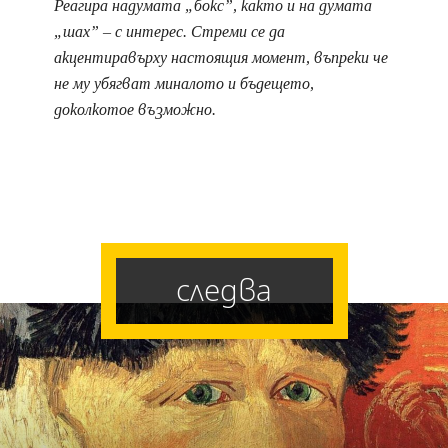
Реагира надумата „бокс”, както и на думата
„шах” – с интерес. Стреми се да
акцентиравърху настоящия момент, въпреки че
не му убягват миналото и бъдещето,
доколкотое възможно.
следва