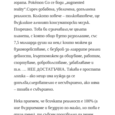
гората. Pokémon Go се води „augmented
reality“.Сиреч добавена, увеличена, допълнена
реалност. Колкото повече – толковаповече, ще
възкликне алчният консуматорски мозък.
Погрешно. Това би означавало,че цялата
планета, с която общо взето разполагаме, със
7,5 милиарда души на нея,с които можем да
взаимодействаме, с безброй-зи-лиардите реални
дейности, къдетоможем да общуваме, работим,
спортуваме, доброволстваме, забавляваме и
т.н. … НЕЕ ДОСТАТЪЧНА. Такава е простата
логика – ако нещо има нужда да се
допълва,следователно е несъвършено, ако няма
– тогава е съвършено.
Нека приемем, че всичката реалност е 100% (а
ние възприемаме и бездруго по-малко, но това е
друга тема), то съвсем произволно да речем,