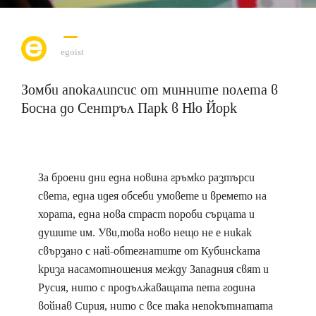
egoist
Зомби апокалипсис от минните полета в
Босна до Сентръл Парк в Ню Йорк
За броени дни една новина гръмко разтърси
света, една идея обсеби умовете и времето на
хората, една нова страст пороби сърцата и
душите им. Уви,това ново нещо не е никак
свързано с най-обтегнатите от Кубинската
криза насамотношения между Западния свят и
Русия, нито с продължаващата пета година
войнав Сирия, нито с все така непокътнатата