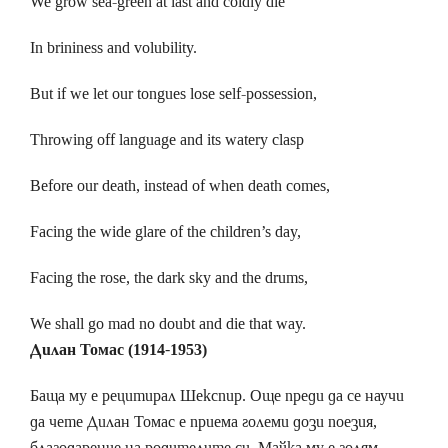
We grow sea-green at last and coldly die
In brininess and volubility.
But if we let our tongues lose self-possession,
Throwing off language and its watery clasp
Before our death, instead of when death comes,
Facing the wide glare of the children’s day,
Facing the rose, the dark sky and the drums,
We shall go mad no doubt and die that way.
Дилан Томас (1914-1953)
Баща му е рецитирал Шекспир. Още преди да се научи
да чете Дилан Томас е приема големи дози поезия,
благодарение на родителите си. Майка му е голям