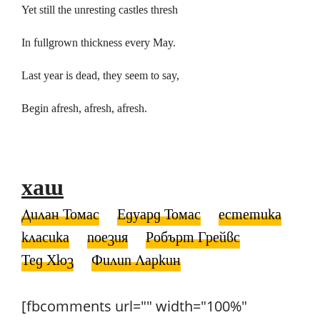
Yet still the unresting castles thresh
In fullgrown thickness every May.
Last year is dead, they seem to say,
Begin afresh, afresh, afresh.
хаш
Дилан Томас
Едуард Томас
естетика
класика
поезия
Робърт Грейвс
Тед Хюз
Филип Ларкин
[fbcomments url="" width="100%"