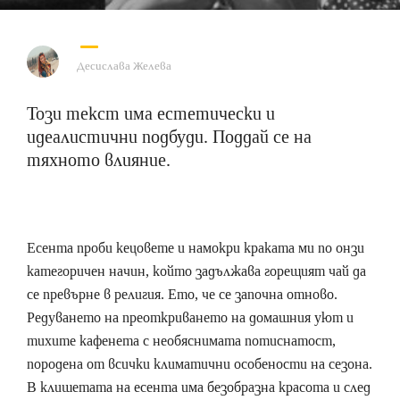
Десислава Желева
Този текст има естетически и
идеалистични подбуди. Поддай се на
тяхното влияние.
Есента проби кецовете и намокри краката ми по онзи
категоричен начин, който задължава горещият чай да
се превърне в религия. Ето, че се започна отново.
Редуването на преоткриването на домашния уют и
тихите кафенета с необяснимата потиснатост,
породена от всички климатични особености на сезона.
В клишетата на есента има безобразна красота и след