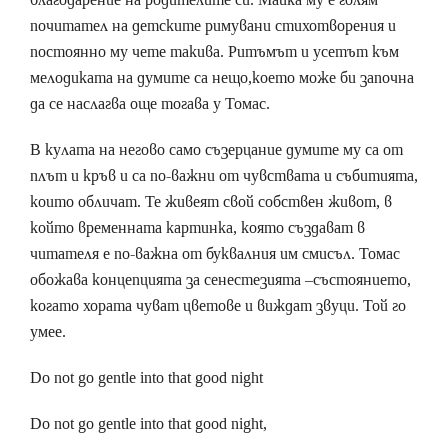
почитател на детските римувани стихотворения и
постоянно му чете такива. Ритъмът и усетът към
мелодиката на думите са нещо,което може би започна
да се наслагва още тогава у Томас.
В кулата на негово само съзерцание думите му са от
плът и кръв и са по-важни от чувствата и събитията,
които обличат. Те живеят свой собствен живот, в
който временната картинка, която създават в
читателя е по-важна от буквалния им смисъл. Томас
обожава концепцията за сенестезията –състоянието,
когато хората чуват цветове и виждат звуци. Той го
умее.
Do not go gentle into that good night
Do not go gentle into that good night,