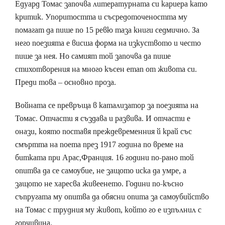
Едуард Томас започва литературната си кариера като
критик. Упоритостта и съсредоточеността му
помагат да пише по 15 ревю таза книги седмично. За
него поезията е висша форма на изкуството и често
пише за нея. Но самият той започва да пише
стихотворения на много късен етап от живота си.
Преди това – основно проза.
Войната се превръща в катализатор за поезията на
Томас. Отчасти я създава и развива. И отчасти е
онази, която поставя преждевременния й край със
смъртта на поета през 1917 година по време на
битката при Арас,Франция. 16 години по-рано той
опитва да се самоубие, не защото иска да умре, а
защото не харесва живеенето. Години по-късно
съпругата му опитва да обясни опита за самоубийство
на Томас с трудния му живот, който го е изпълнил с
горчивина.