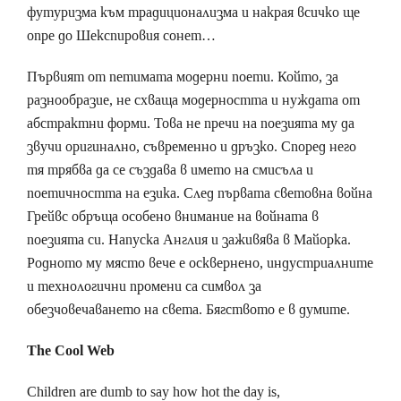
футуризма към традиционализма и накрая всичко ще
опре до Шекспировия сонет…
Първият от петимата модерни поети. Който, за
разнообразие, не схваща модерността и нуждата от
абстрактни форми. Това не пречи на поезията му да
звучи оригинално, съвременно и дръзко. Според него
тя трябва да се създава в името на смисъла и
поетичността на езика. След първата световна война
Грейвс обръща особено внимание на войната в
поезията си. Напуска Англия и заживява в Майорка.
Родното му място вече е осквернено, индустриалните
и технологични промени са символ за
обезчовечаването на света. Бягството е в думите.
The Cool Web
Children are dumb to say how hot the day is,