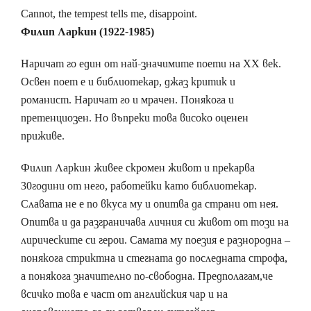
Cannot, the tempest tells me, disappoint.
Филип Ларкин (1922-1985)
Наричат го един от най-значимите поети на XX век.
Освен поет е и библиотекар, джаз критик и
романист. Наричат го и мрачен. Понякога и
претенциозен. Но въпреки това високо оценен
приживе.
Филип Ларкин живее скромен живот и прекарва
30години от него, работейки като библиотекар.
Славата не е по вкуса му и опитва да страни от нея.
Опитва и да разграничава личния си живот от този на
лирическите си герои. Самата му поезия е разнородна –
понякога стриктна и стегната до последната строфа,
а понякога значително по-свободна. Предполагам,че
всичко това е част от английския чар и на