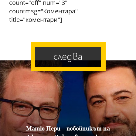
count="off" num="3"
countmsg="Коментара"
title="коментари"]
следва
Матю Пери – побойникът на