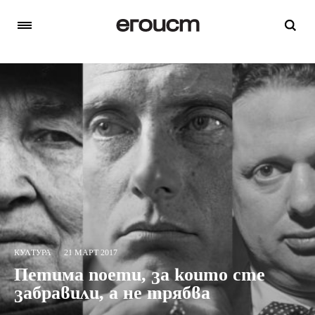
КУЛТУРА
21 МАРТ 2017
Петима поети, за които сте
забравили, а не трябва