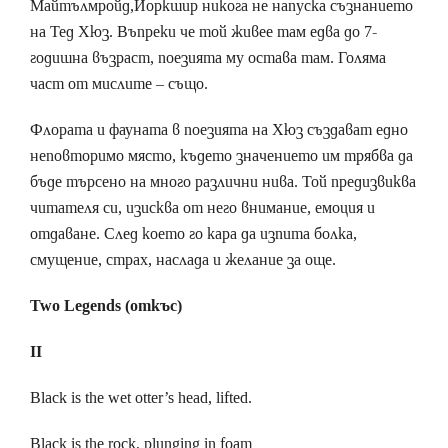
Майтълмройд,Йоркшир никога не напуска съзнанието
на Тед Хюз. Въпреки че той живее там едва до 7-
годишна възраст, поезията му остава там. Голяма
част от мислите – също.
Флората и фауната в поезията на Хюз създават едно
неповторимо място, където значението им трябва да
бъде търсено на много различни нива. Той предизвиква
читателя си, изисква от него внимание, емоция и
отдаване. След което го кара да изпита болка,
смущение, страх, наслада и желание за още.
Two Legends (откъс)
II
Black is the wet otter’s head, lifted.
Black is the rock, plunging in foam