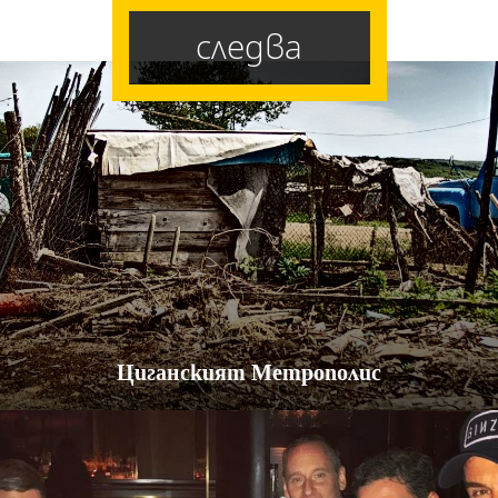
следва
Циганският Метрополис