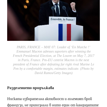
PARIS, FRANCE – MAY 07: Leader of ‘En Marche !’
Emmanuel Macron adresses suporters after winning the
French Presidential Election, at The Louvre on May 7, 2017
in Paris, France. Pro-EU centrist Macron is the next
president of France after defeating far right rival Marine Le
Pen by a comfortable margin, estimates indicate. (Photo by
David Ramos/Getty Images)
Разделението продължава
Ниската избирателна активност и големият брой
французи, не припознали в нито един от кандидатите