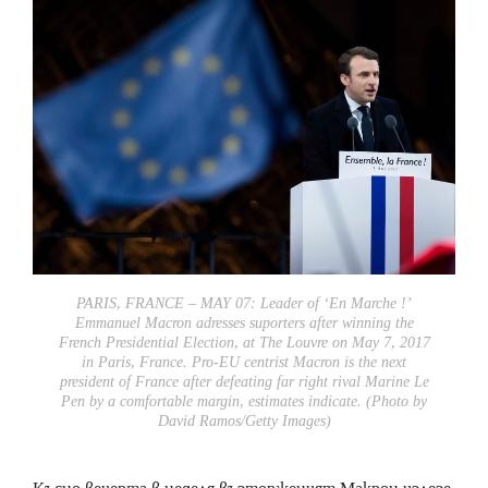
PARIS, FRANCE – MAY 07: Leader of ‘En Marche !’
Emmanuel Macron adresses suporters after winning the
French Presidential Election, at The Louvre on May 7, 2017
in Paris, France. Pro-EU centrist Macron is the next
president of France after defeating far right rival Marine Le
Pen by a comfortable margin, estimates indicate. (Photo by
David Ramos/Getty Images)