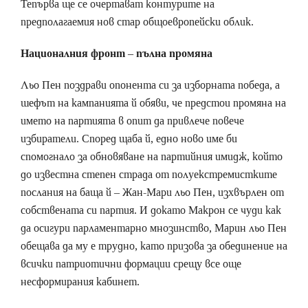
Тепърва ще се очертават контурите на
предполагаемия нов стар общоевропейски облик.
Националния фронт – пълна промяна
Льо Пен поздрави опонента си за изборната победа, а
шефът на кампанията й обяви, че предстои промяна на
името на партията в опит да привлече повече
избиратели. Според щаба й, едно ново име би
спомогнало за обновяване на партийния имидж, който
до известна степен страда от полуекстремистките
послания на баща й – Жан-Мари льо Пен, изхвърлен от
собствената си партия. И докато Макрон се чуди как
да осигури парламентарно мнозинство, Марин льо Пен
обещава да му е трудно, като призова за обединение на
всички патриотични формации срещу все още
несформирания кабинет.