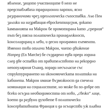
явление, защото участниците в него не
представляваха традиционни партии, ясно
разграничими чрез идеологическа съпоставка. Льо Пен
заложи на назряващия евроскептицизъм, докато
кампанията на Макрон бе промотирана като „средния“
път без тясна политическа принадлежност,
консолидиращ и леви, и десни програмни елементи.
Именно това отличи Макрон, чието движение
Напред
(En Marche) бе създадено едва преди година
след две оставки от правителството на рекордно
непопулярния Оланд, поради несъгласие със
структурирането на икономическата политика на
кабинета. Макрон имаше възможност да спечели
номинация на социалистите, но може би по-добре от
всеки осъзна необходимостта от ново, „свежо“ лице,
което да разбуни духовете в политически
консервативната Франция и да осъществи уж плавна