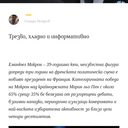
Генади Петров
Трезво, хладно и информативно
Еманюел Макрон – 39-годишно юпи, неизвестна фигура
допреди три години на френската политическа сцена е
новият президент на Франция. Категоричната победа
на Макрон над крайнодясната Марин льо Пен с около
65% срещу 35% бе белязана от разгорещени дебати,
взаимни нападки, периодично излизащи компромати и
най-ниската избирателна активност за близо цели
четири десетилетия.