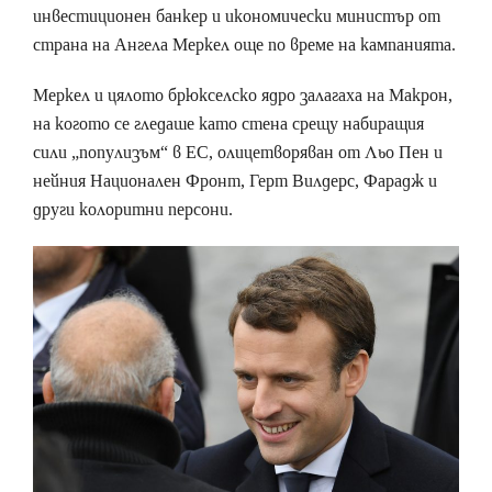
инвестиционен банкер и икономически министър от
страна на Ангела Меркел още по време на кампанията.
Меркел и цялото брюкселско ядро залагаха на Макрон,
на когото се гледаше като стена срещу набиращия
сили „популизъм“ в ЕС, олицетворяван от Льо Пен и
нейния Национален Фронт, Герт Вилдерс, Фарадж и
други колоритни персони.