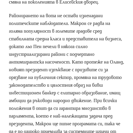
смяна на поколенията в Елисейския дворец.
Районирането на вота не остави изненадани
политечските наблюдатели. Макрон се радва на
голяма популярност в големите градове сред
стабилната средна класа и представители на бизнеса,
докато льо Пен печели в някога силно
индустриализирани райони с подчертано
антимигрантска насоченост. Като протеже на Оланд,
новият президент изпъкваше с призивите си за
орязване на публичния сектор, промяна на трудовото
законодателство и цялостния образ на бивш
инвестиционен банкер с елитарно образование, имащ
амбиции да ръководи народно движение. При всички
положения в опит да си гарантира мнозинство в
парламента, което е най-належащата задача пред
президента, Макрон ще пипне програмата си, така че
да е по-широко приемлива за системните играчи от