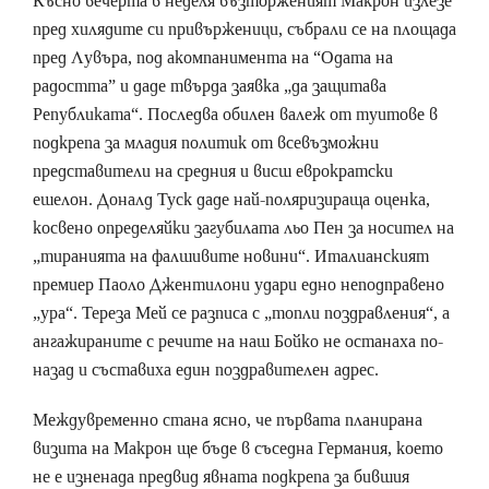
Късно вечерта в неделя възторженият Макрон излезе
пред хилядите си привърженици, събрали се на площада
пред Лувъра, под акомпанимента на “Одата на
радостта” и даде твърда заявка „да защитава
Републиката“. Последва обилен валеж от туитове в
подкрепа за младия политик от всевъзможни
представители на средния и висш еврократски
ешелон. Доналд Туск даде най-поляризираща оценка,
косвено определяйки загубилата льо Пен за носител на
„тиранията на фалшивите новини“. Италианският
премиер Паоло Джентилони удари едно неподправено
„ура“. Тереза Мей се разписа с „топли поздравления“, а
ангажираните с речите на наш Бойко не останаха по-
назад и съставиха един поздравителен адрес.
Междувременно стана ясно, че първата планирана
визита на Макрон ще бъде в съседна Германия, което
не е изненада предвид явната подкрепа за бившия