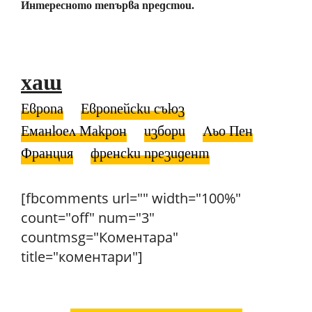
Интересното тепърва предстои.
хаш
Европа
Европейски съюз
Еманюел Макрон
избори
Льо Пен
Франция
френски президент
[fbcomments url="" width="100%"
count="off" num="3"
countmsg="Коментара"
title="коментари"]