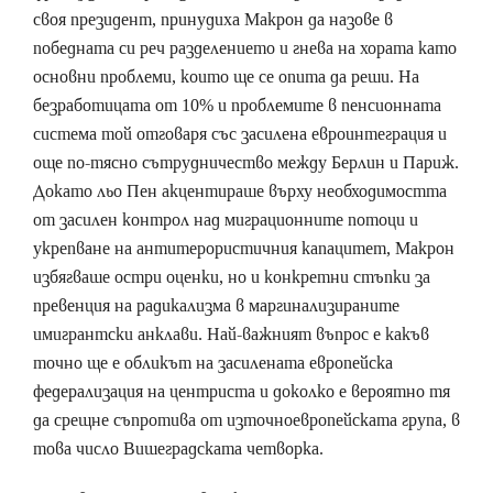
своя президент, принудиха Макрон да назове в
победната си реч разделението и гнева на хората като
основни проблеми, които ще се опита да реши. На
безработицата от 10% и проблемите в пенсионната
система той отговаря със засилена евроинтеграция и
още по-тясно сътрудничество между Берлин и Париж.
Докато льо Пен акцентираше върху необходимостта
от засилен контрол над миграционните потоци и
укрепване на антитерористичния капацитет, Макрон
избягваше остри оценки, но и конкретни стъпки за
превенция на радикализма в маргинализираните
имигрантски анклави. Най-важният въпрос е какъв
точно ще е обликът на засилената европейска
федерализация на центриста и доколко е вероятно тя
да срещне съпротива от източноевропейската група, в
това число Вишеградската четворка.