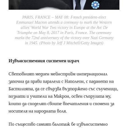
PARIS, FRANCE – MAY 08: French president-elect
Emmanuel Macron attends a ceremony to mark the Western
allies’ World War Two victory in Europe at the Arc De
Triumphe on May 8, 2017 in Paris, France. The ceremony
marks the 72nd anniversary of the victory over Nazi Germany
in 1945. (Photo by Jeff J Mitchell/Getty Images)
Извънсистемния системен играч
Световният медиен мейнстрийм интернационал
започна да прави паралели с Наполеон, с падането на
Бастилията, да се свързва възторжено със съученици,
познати и учители на Макрон, освен съпругата му,
които да споделят своите впечатления и спомени за
носителя на народната воля.
По същество самият балотаж бе извънсистемно