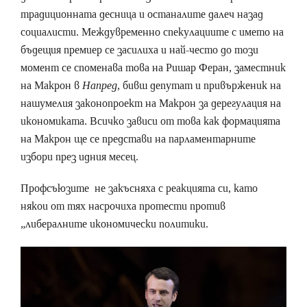
традиционната десница и останалите далеч назад
социалисти. Междувременно спекулациите с името на
бъдещия премиер се засилиха и най-често до този
момент се споменава това на Ришар Феран, заместник
на Макрон в
Напред
, бивш депутат и привърженик на
нашумелия законопроект на Макрон за дерегулация на
икономиката. Всичко зависи от това как формацията
на Макрон ще се представи на парламентарните
избори през идния месец.
Профсъюзите не закъсняха с реакцията си, като
някои от тях насрочиха протести против
„либералните икономически политики.