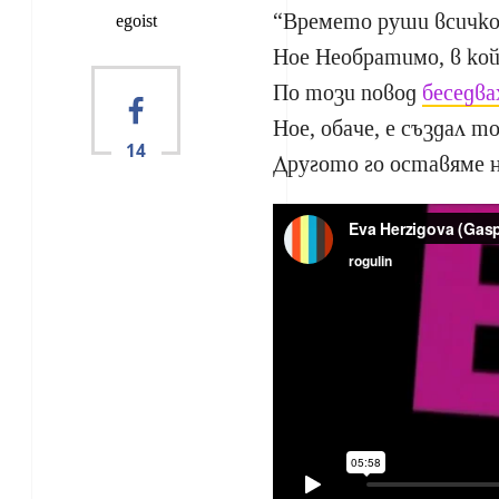
“Времето руши всичко”
egoist
Ное Необратимо, в ко
По този повод
беседва
Ное, обаче, е създал 
14
Другото го оставяме н