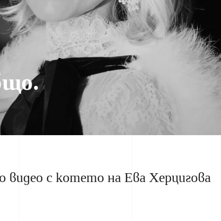
бщо.
но видео с котето на Ева Херцигова