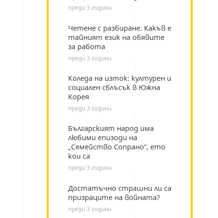
преди 3 години
Четене с разбиране. Какъв е
тайният език на обявите
за работа
преди 3 години
Коледа на изток: културен и
социален сблъсък в Южна
Корея
преди 3 години
Българският народ има
любими епизоди на
„Семейство Сопрано“, ето
кои са
преди 3 години
Достатъчно страшни ли са
призраците на войната?
преди 3 години