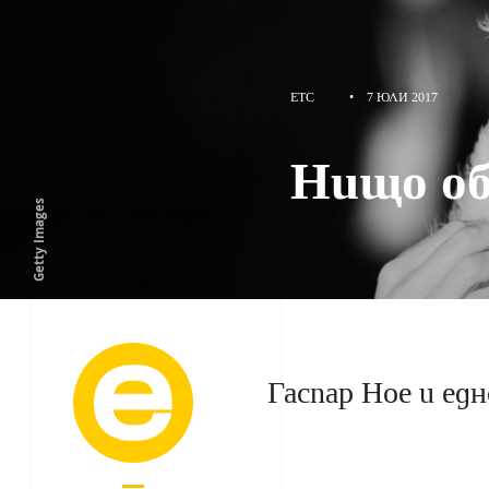
ETC
•
7 ЮЛИ 2017
Нищо о
Getty Images
Гаспар Ное и ед