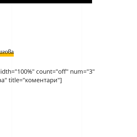
игова
idth="100%" count="off" num="3"
" title="коментари"]