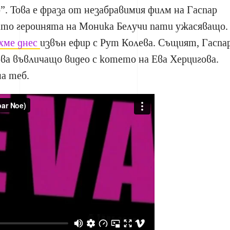
. Това е фраза от незабравимия филм на Гаспар
йто героинята на Моника Белучи пати ужасяващо.
хме днес
извън ефир с Рут Колева. Същият, Гаспа
това въвличащо видео с котето на Ева Херцигова.
а теб.