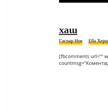
хаш
Гаспар Ное
Ева Херц
[fbcomments url="" w
countmsg="Коментара