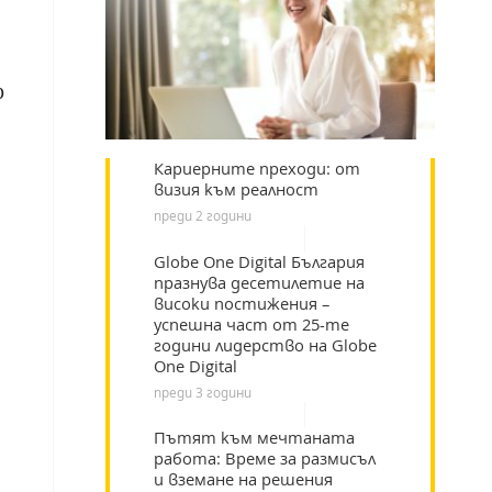
р
Кариерните преходи: от
визия към реалност
преди 2 години
Globe One Digital България
празнува десетилетие на
високи постижения –
успешна част от 25-те
години лидерство на Globe
One Digital
преди 3 години
Пътят към мечтаната
работа: Време за размисъл
и вземане на решения