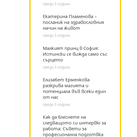
преди 3 години
Екатерина Пламенова –
посланик на здравословния
начин на живот
преди 3 години
Малкият принц в София:
Истински се вижда само със
сърцето
преди 3 години
Елизабет Ерменкова
разкрива магията и
потенциала във всеки един
от нас
преди 3 години
Как да блеснете на
следващото си интервю за
работа: Съвети за
професионална подготвка