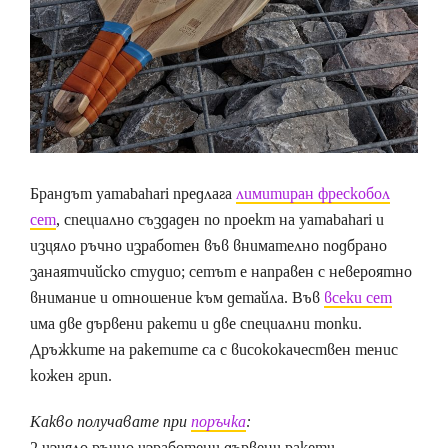
Брандът yamabahari предлага
лимитиран фрескобол
сет
, специално създаден по проект на yamabahari и
изцяло ръчно изработен във внимателно подбрано
занаятчийско студио; сетът е направен с невероятно
внимание и отношение към детайла. Във
всеки сет
има две дървени ракети и две специални топки.
Дръжките на ракетите са с висококачествен тенис
кожен грип.
Какво получавате при
поръчка
:
2 изцяло ръчно изработени дървени ракети