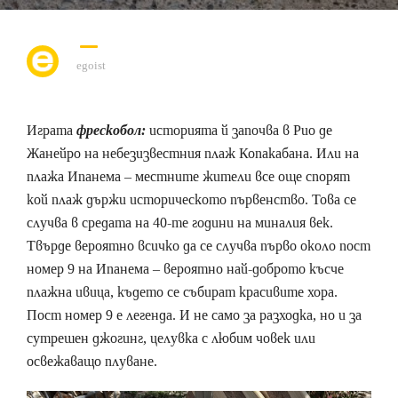
egoist
Играта
фрескобол:
историята й започва в Рио де
Жанейро на небезизвестния плаж Копакабана. Или на
плажа Ипанема – местните жители все още спорят
кой плаж държи историческото първенство. Това се
случва в средата на 40-те години на миналия век.
Твърде вероятно всичко да се случва първо около пост
номер 9 на Ипанема – вероятно най-доброто късче
плажна ивица, където се събират красивите хора.
Пост номер 9 е легенда. И не само за разходка, но и за
сутрешен джогинг, целувка с любим човек или
освежаващо плуване.