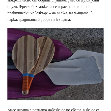
мокрят лесно от водата и затова днес се използват
други. Фрескобол може да се играе на открито
практически навсякъде – на плажа, на улицата, в
парка, градината в двора на къщата.
Днес играта е позната навсякъде по света, някъде се