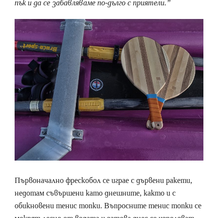
пък и да се забавляваме по-дълго с приятели.”
Първоначално фрескобол се играе с дървени ракети,
недотам съвършени като днешните, както и с
обикновени тенис топки. Въпросните тенис топки се