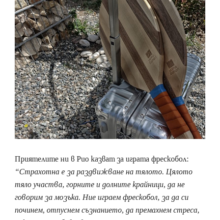
Приятелите ни в Рио казват за играта фрескобол:
“Страхотна е за раздвижване на тялото. Цялото
тяло участва, горните и долните крайници, да не
говорим за мозъка. Ние играем фрескобол, за да си
починем, отпуснем съзнанието, да премахнем стреса,