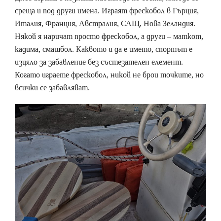
среща и под други имена. Играят фрескобол в Гърция,
Италия, Франция, Австралия, САЩ, Нова Зеландия.
Някой я наричат просто фрескобол, а други – маткот,
кадима, смашбол. Каквото и да е името, спортът е
изцяло за забавление без състезателен елемент.
Когато играете фрескобол, никой не брои точките, но
всички се забавляват.