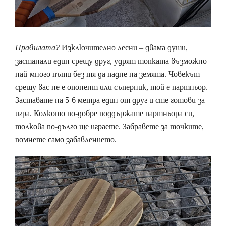
Правилата?
Изключително лесни – двама души,
застанали един срещу друг, удрят топката възможно
най-много пъти без тя да падне на земята. Човекът
срещу вас не е опонент или съперник, той е партньор.
Заставате на 5-6 метра един от друг и сте готови за
игра. Колкото по-добре поддържате партньора си,
толкова по-дълго ще играете. Забравете за точките,
помнете само забавлението.