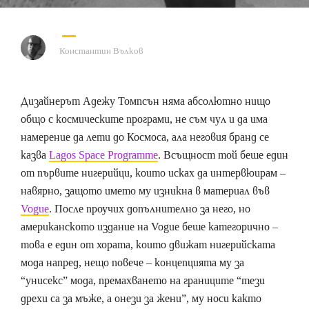
Константин Вълков
Дизайнерът Адежу Томпсън няма абсолютно нищо
общо с космическите програми, не съм чул и да има
намерение да лети до Космоса, ала неговия бранд се
казва
Lagos Space Programme
. Всъщност той беше един
от първите нигерийци, които исках да интервюирам –
навярно, защото името му изникна в материал във
Voguе
. После проучих допълнително за него, но
американското издание на Vogue беше категорично –
това е един от хората, които движат нигерийската
мода напред, нещо повече – концепцията му за
“унисекс” мода, премахването на границите “тези
дрехи са за мъже, а онези за жени”, му носи както