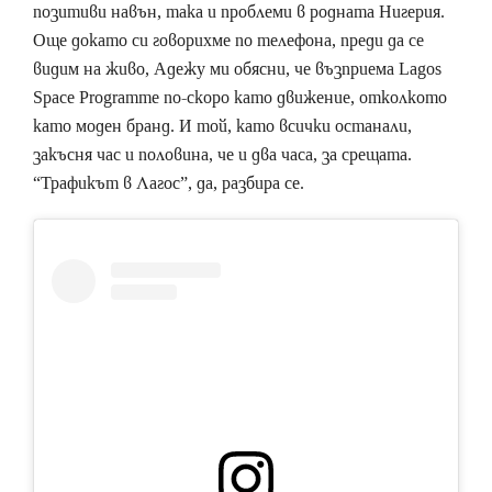
позитиви навън, така и проблеми в родната Нигерия.
Още докато си говорихме по телефона, преди да се
видим на живо, Адежу ми обясни, че възприема Lagos
Space Programme по-скоро като движение, отколкото
като моден бранд. И той, като всички останали,
закъсня час и половина, че и два часа, за срещата.
“Трафикът в Лагос”, да, разбира се.