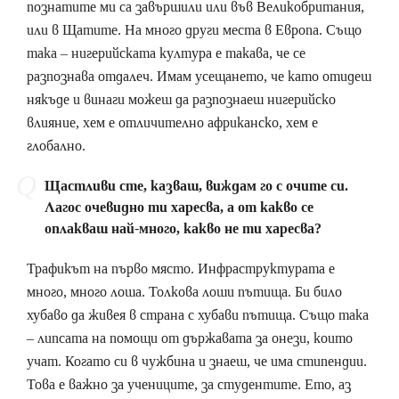
познатите ми са завършили или във Великобритания,
или в Щатите. На много други места в Европа. Също
така – нигерийската култура е такава, че се
разпознава отдалеч. Имам усещането, че като отидеш
някъде и винаги можеш да разпознаеш нигерийско
влияние, хем е отличително африканско, хем е
глобално.
Щастливи сте, казваш, виждам го с очите си.
Лагос очевидно ти харесва, а от какво се
оплакваш най-много, какво не ти харесва?
Трафикът на първо място. Инфраструктурата е
много, много лоша. Толкова лоши пътища. Би било
хубаво да живея в страна с хубави пътища. Също така
– липсата на помощи от държавата за онези, които
учат. Когато си в чужбина и знаеш, че има стипендии.
Това е важно за учениците, за студентите. Ето, аз