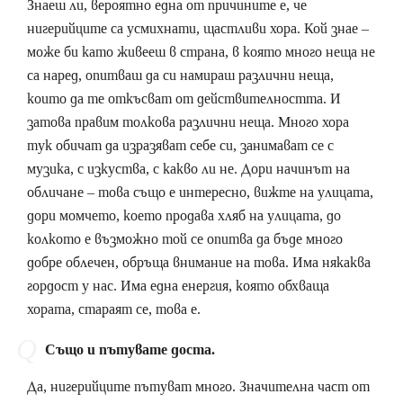
Знаеш ли, вероятно една от причините е, че
нигерийците са усмихнати, щастливи хора. Кой знае –
може би като живееш в страна, в която много неща не
са наред, опитваш да си намираш различни неща,
които да те откъсват от действителността. И
затова правим толкова различни неща. Много хора
тук обичат да изразяват себе си, занимават се с
музика, с изкуства, с какво ли не. Дори начинът на
обличане – това също е интересно, вижте на улицата,
дори момчето, което продава хляб на улицата, до
колкото е възможно той се опитва да бъде много
добре облечен, обръща внимание на това. Има някаква
гордост у нас. Има една енергия, която обхваща
хората, стараят се, това е.
Също и пътувате доста.
Да, нигерийците пътуват много. Значителна част от