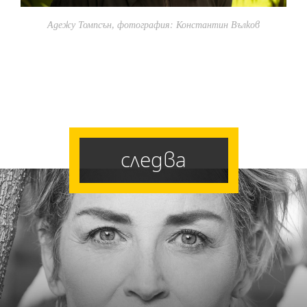
Адежу Томпсън, фотография: Константин Вълков
следва