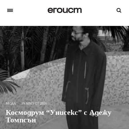
МОДА
19 АВГУСТ 2020
Космодрум “Унисекс” с Адежу
Томпсън