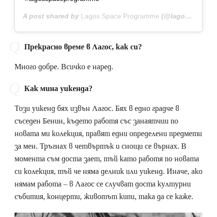
A post shared by
Lagos Space Programme
(@lagosspaceprogramme) on
Прекрасно време в Лагос, как си?
Много добре. Всичко е наред.
Как мина уикенда?
Този уикенд бях извън Лагос. Бях в едно градче в
съседен Бенин, където работя със занаятчии по
новата ми колекция, правят едни определени предмети
за мен. Тръгнах в четвъртък и снощи се върнах. В
момента съм доста зает, тъй като работя по новата
си колекция, тъй че няма делник или уикенд. Иначе, ако
нямам работа – в Лагос се случват доста културни
събития, концерти, животът кипи, така да се каже.