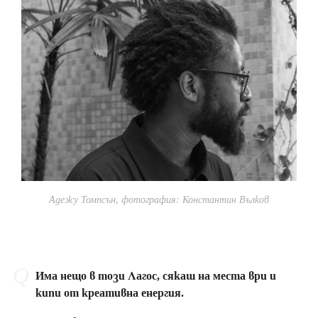
Адежу Томпсън, фотография: Константин Вълков
Има нещо в този Лагос, сякаш на места ври и
кипи от креативна енергия.