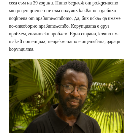
сега съм на 29 години. Нито веднъж от рождението
ми до ден днешен не съм получил каквато и да било
подкрепа от правителството. Да, бих искал да имаме
по-отговорно правителство. Корупцията е друг
проблем, гигантски проблем. Една страна, която има
такъв потенциал, непрекъснато е ощетявана, заради
корупцията.