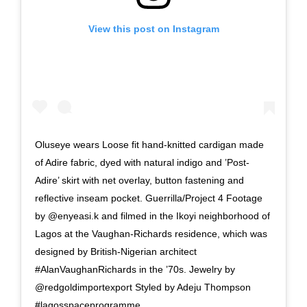
View this post on Instagram
Oluseye wears Loose fit hand-knitted cardigan made
of Adire fabric, dyed with natural indigo and ’Post-
Adire’ skirt with net overlay, button fastening and
reflective inseam pocket. Guerrilla/Project 4 Footage
by @enyeasi.k and filmed in the Ikoyi neighborhood of
Lagos at the Vaughan-Richards residence, which was
designed by British-Nigerian architect
#AlanVaughanRichards in the ’70s. Jewelry by
@redgoldimportexport Styled by Adeju Thompson
#lagosspaceprogramme