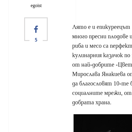
egoist
Лято е и епикуреецът в
много пресни плодове 
5
риба и месо са перфек
кулинарния казачок по
от най-добрите -Цве
Мирослава Янакиева 
да благословят 10-те 
социалните мрежи, от
добрата храна.