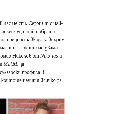
 нас не спи. Сезонът с най-
и зеленчуци, най-добрата
тна предпоставкада завихрим
 масите. Поканихме двама
томир Николов от
Niko`las
и
от
MIAM,
за
български профила в
 коитоще научиш всичко за