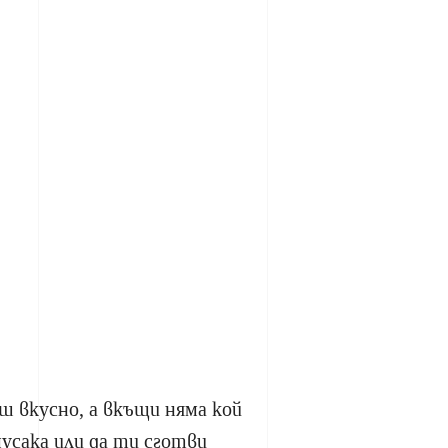
ш вкусно, а вкъщи няма кой
усака или да ти сготви