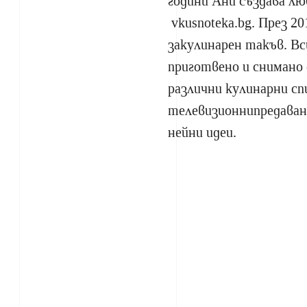
години Ани създава лю
vkusnoteka.bg. През 20
закулинарен такъв. Вс
приготвено и снимано
различни кулинарни спи
телевизионнипредавани
нейни идеи.