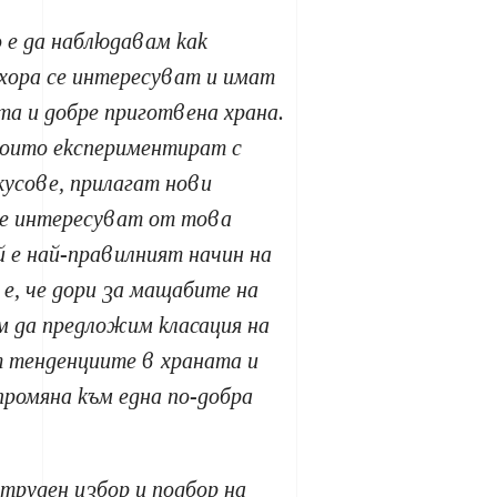
в
 е да наблюдавам как
 хора се интересуват и имат
а и добре приготвена храна.
които експериментират с
кусове, прилагат нови
се интересуват от това
й е най-правилният начин на
 е, че дори за мащабите на
 да предложим класация на
т тенденциите в храната и
ромяна към една по-добра
 труден избор и подбор на