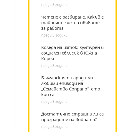
преди 3 години
Четене с разбиране. Какъв е
тайният език на обявите
за работа
преди 3 години
Коледа на изток: културен и
социален сблъсък в Южна
Корея
преди 3 години
Българският народ има
любими епизоди на
„Семейство Сопрано“, ето
кои са
преди 3 години
Достатъчно страшни ли са
призраците на войната?
преди 3 години