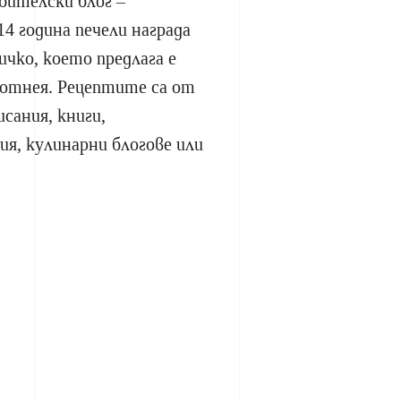
бителски блог –
14 година печели награда
ичко, което предлага е
 отнея. Рецептите са от
сания, книги,
я, кулинарни блогове или