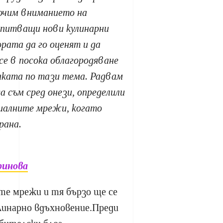
сочим вниманието на
опитващи нови кулинарни
рата да го оценят и да
е в посока облагородяване
иката по тази тема. Радвам
 съм сред онези, определили
циалните мрежи, когато
рана.
ринова
те мрежи и тя бързо ще се
линарно вдъхновение.Преди