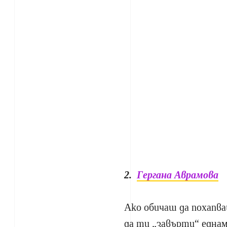
2.
Гергана Аврамова
Ако обичаш да похапва
да ти „завърти“ еднам