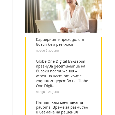
Кариерните преходи: от
визия към реалност
преди 2 години
Globe One Digital България
празнува десетилетие на
високи постижения –
успешна част от 25-те
години лидерство на Globe
One Digital
преди 3 години
Пътят към мечтаната
работа: Време за размисъл
и вземане на решения