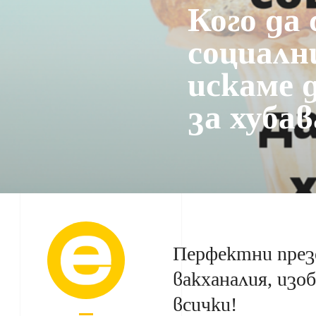
Кого да 
социалн
искаме 
за хуба
Перфектни презе
вакханалия, изо
всички!