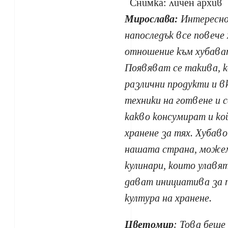
Снимка: личен архи
Mирослава:
Интересно
напоследък все повече
отношение към хубават
Появяват се такива, 
различни продукти и в
техники на готвене и 
какво консумират и ко
хранене за тях. Хубаво
нашата страна, можем
кулинари, които улавя
дават инициатива за п
култура на хранене.
Цветомир
: Това беше