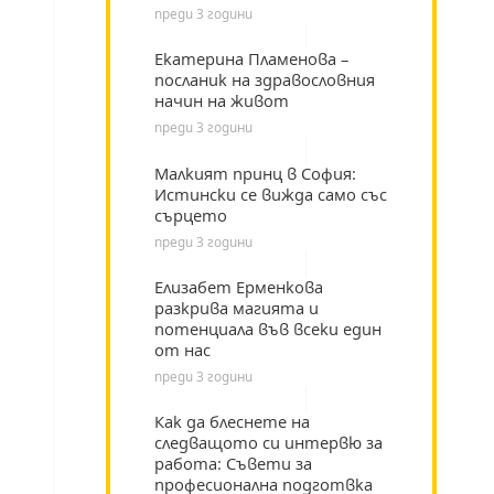
преди 3 години
Екатерина Пламенова –
посланик на здравословния
начин на живот
преди 3 години
Малкият принц в София:
Истински се вижда само със
сърцето
преди 3 години
Елизабет Ерменкова
разкрива магията и
потенциала във всеки един
от нас
преди 3 години
Как да блеснете на
следващото си интервю за
работа: Съвети за
професионална подготвка