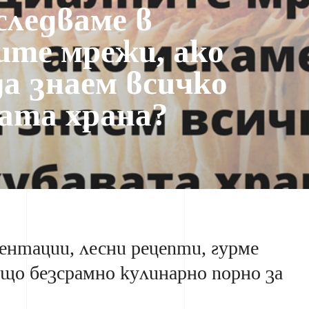
следваме в
ите мрежи, ако
да знаем всичко
вата храна?
нтации, лесни рецепти, гурме
бщо безсрамно кулинарно порно за