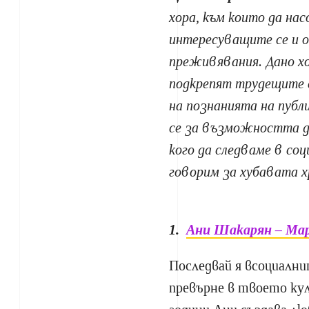
хора, към които да на
интересуващите се и 
преживявания. Дано хо
подкрепят трудещите с
на познанията на публ
се за възможността да
кого да следваме в со
говорим за хубавата х
1.
Ани Шакарян – Ма
Последвай я всоциални
превърне в твоето ку