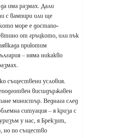
да има размах. Дали
и с вампири или ще
ското море е достапо-
евтино от гръцкото, или пък
заявкада приютим
лгария – няма никакво
размах.
лко съществени условия.
еподготвен висшдържавен
тане министър. Веднага след
блемна ситуация – я криза с
уризъм у нас, я Брекзит,
, но по същество