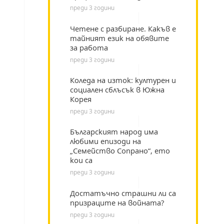
преди 3 години
Четене с разбиране. Какъв е
тайният език на обявите
за работа
преди 3 години
Коледа на изток: културен и
социален сблъсък в Южна
Корея
преди 3 години
Българският народ има
любими епизоди на
„Семейство Сопрано“, ето
кои са
преди 3 години
Достатъчно страшни ли са
призраците на войната?
преди 3 години