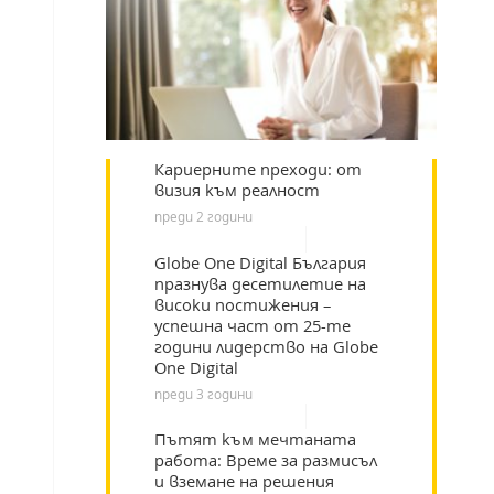
Кариерните преходи: от
визия към реалност
преди 2 години
Globe One Digital България
празнува десетилетие на
високи постижения –
успешна част от 25-те
години лидерство на Globe
One Digital
преди 3 години
Пътят към мечтаната
работа: Време за размисъл
и вземане на решения