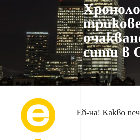
Хроноло
трикове
очакван
сити в 
Ей-на! Какво пе