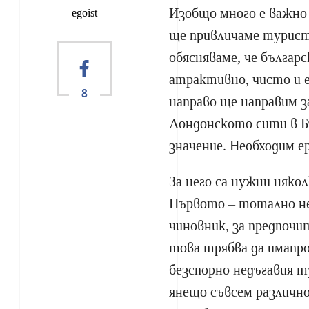
Изобщо много е важно 
egoist
ще привличаме турист
обясняваме, че българ
атрактивно, чисто и 
8
направо ще направим 
Лондонското сити в Бъ
значение. Необходим е
За него са нужни няко
Първото – тотално н
чиновник, за предпочи
това трябва да имапро
безспорно недъгавия т
янещо съвсем различно