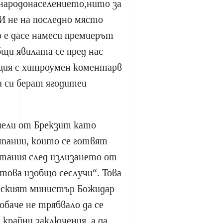
 народонаселението,нито за
И не на последно място
 е дасе намеси премиерът
бщи явилата се пред нас
ция с хитроумен коментарв
 си берат ягодитеи
чели от Брекзит като
мпании, които се готвят
тания след излизането от
 това изобщо сеслучи“. Това
еският министър Божидар
обаче не трябвало да се
 крайни заключения, а да