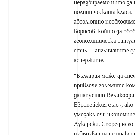
неразбираемо нито за
политическата класа. 
абсолютно необходимо
Борисов, който да обо
геополитическа ситуа
стил – англичаните да
аспержите.
“България може да спе
привлече големите ко
данапуснат Великобри
Европейския съюз, ако
умозаключи икономич
Лукарски. Според него 
избързваи да се правят