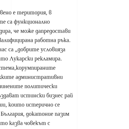
ено е територия, в
е са функционално
дира, че може дапредостави
валифицирана работна ръка.
нас са „добрите условияза
оито Лукарски рекламира.
стема,корумпираните
ежките административни
дчинените политически
ъздават истински бизнес рай
ии, които истерично се
България, докатоние пазим
то казва човекът с