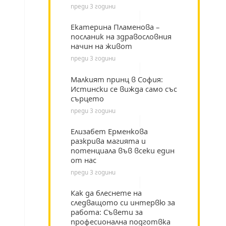
преди 3 години
Екатерина Пламенова –
посланик на здравословния
начин на живот
преди 3 години
Малкият принц в София:
Истински се вижда само със
сърцето
преди 3 години
Елизабет Ерменкова
разкрива магията и
потенциала във всеки един
от нас
преди 3 години
Как да блеснете на
следващото си интервю за
работа: Съвети за
професионална подготвка