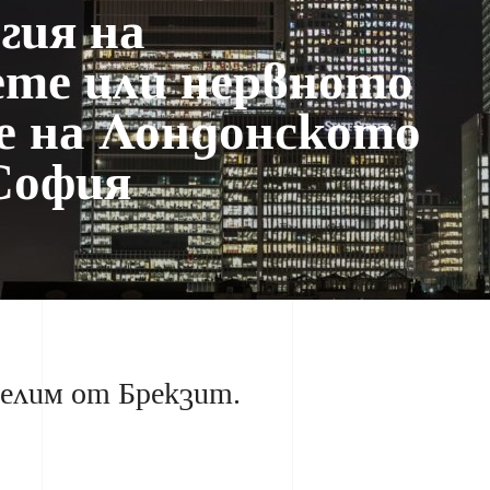
гия на
те или нервното
е на Лондонското
София
челим от Брекзит.