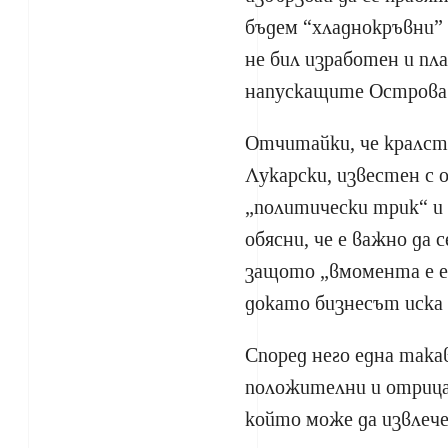
бъдем “хладнокръвни” 
не бил изработен и пл
напускащите Острова
Отчитайки, че кралст
Лукарски, известен с 
„политически трик“ и 
обясни, че е важно да с
защото „вмомента е е
докато бизнесът иска
Според него една така
положителни и отриц
който може да извлече