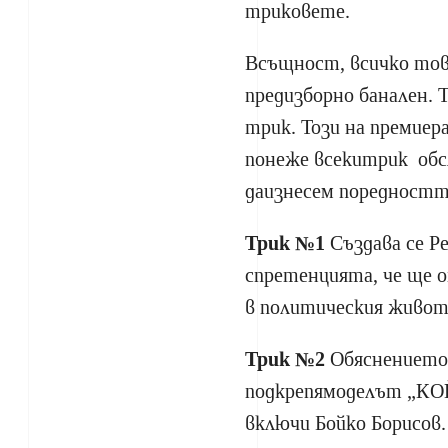
триковете.
Всъщност, всичко тов
предизборно банален. 
трик. Този на премиер
понеже всекитрик обс
даизнесем поредностт
Трик №1
Създава се Р
спретенцията, че ще 
в политическия живот
Трик №2
Обяснението,
подкрепямоделът „КО
включи Бойко Борисов.