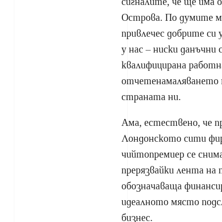
сигналите, че ще има 
Острова. По думите му
привлечес добрите си у
у нас – ниски данъчни
квалифицирана работн
отчетенамаляването н
страната ни.
Ама, естествено, че п
Лондонското сити фи
чийтопремиер се снима
прерязвайки лента на 
обозначаваща финансир
идеалното място подс
бизнес.