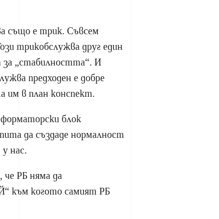
а също е трик. Съвсем
Този трикобслужва друг един
а за „стабилността“. И
лужва предходен е добре
а им в план конспект.
еформаторски блок
опита да създаде нормалност
 у нас.
 че РБ няма да
Й“ към когото самият РБ