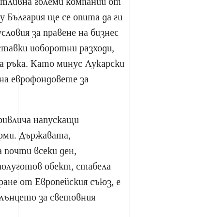
отливна големи компании от
 България ще се опита да ги
словия за правене на бизнес
 ставки иоборотни разходи,
а ръка. Като минус Лукарски
а еврофондовете за
ривлича напускащи
рми. Държавата,
 почти всеки ден,
полуготов обект, стабела
ане от Европейския съюз, е
лънцето за световния