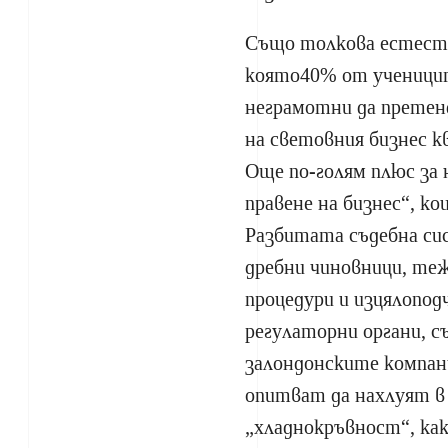
Също толкова естеств
която40% от ученицит
неграмотни да претен
на световния бизнес к
Още по-голям плюс за 
правене на бизнес“, к
Разбитата съдебна си
дребни чиновници, т
процедури и изцялопо
регулаторни органи, с
залондонските компан
опитват да нахлуят в 
„хладнокръвност“, как