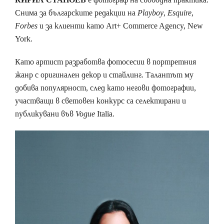
Снима за българските редакции на
Playboy
,
Esquire
,
Forbes
и за клиенти като Art+ Commerce Agency, New
York.
Като артист разработва фотосесии в портретния
жанр с оригинален декор и стайлинг. Талантът му
добива популярност, след като негови фотографии,
участващи в световен конкурс са селектирани и
публикувани във
Vogue
Italia.