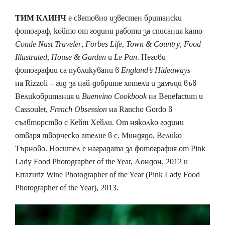
ТИМ КЛИНЧ
е световно известен британски
фотограф, който от години работи за списания като
Conde Nast Traveler
,
Forbes Life
,
Town & Country
,
Food
Illustrated
,
House & Garden
и
Le Pan
. Негови
фотографии са публикувани в
England’s Hideaways
на Rizzoli – гид за най-добрите хотели и замъци във
Великобритания и
Buenvino Cookbook
на
Benefactum и
Cassoulet,
French Obsession
на Rancho Gordo в
съавторство с Кейт Хейли. От няколко години
отваря творческо ателие в с. Миндядо, Велико
Търново. Носител е наградата за фотография от Pink
Lady Food Photographer of the Year, Лондон, 2012 и
Errazuriz Wine Photographer of the Year (Pink Lady Food
Photographer of the Year), 2013.