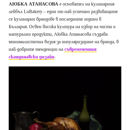
ЛЮБКА АТАНАСОВА
е основател на кулинарния
лейбъл LuBakery – един от най-успешно развиващите
се кулинарни брандове в последните години в
България. Освен висока култура на избор на чисти и
натурални продукти, Любка Атанасова създава
минималистична визия за популяризиране на бранда, в
най-добрите тенденции на
съвремененния
скандинавски дизайн
.