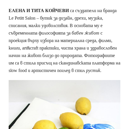
ЕЛЕНА И ТИТА КОЙЧЕВИ
са създатели на бранда
Le Petitt Salon – бутик за дизайн, дрехи, музика,
списания, малки удоволствия. В основата му е
съвременната философията за
бавен живот
с
проекция върху избора на материална среда, филми,
книги, art&craft практики, чиста храна и здравословен
начин на живот близо до природата. Фотографиите
им са в стила присъщ на скандинавската платформа на
slow food и артистичен поглед в стил
рустик
.