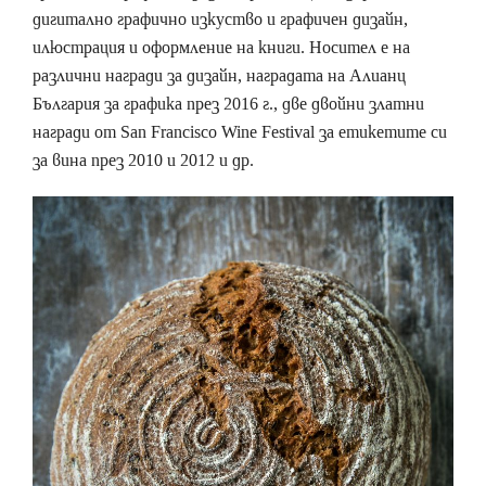
дигитално графично изкуство и графичен дизайн,
илюстрация и оформление на книги. Носител е на
различни награди за дизайн, наградата на Алианц
България за графика през 2016 г., две двойни златни
награди от San Francisco Wine Festival за етикетите си
за вина през 2010 и 2012 и др.