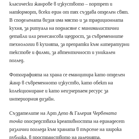
класически жанрове в изкуството – портрет и
натюрморт, всеки един от тях създава отделен свят.
В споделената визия има място и за традиционната
кухня, за ритуала на поднасяне с минималистични
детайли или ренесансова щедрост, за съвременните
технологии в кухнята, за препратки към литературни
текстове и филми, за автентичност и уникален
поглед.
Фотографията на храна се еманципира като отделен
жанр в съвременното изкуство, като обект на
колекциониран­­е и като неизчерпаем ресурс за
интериорния дизайн.
Създателите на Арт Депо & Галерия
Червената
точка
опосредстваха креативността на единадесет
различни погледа към храната в търсене на широка
публика, в пространството на галерията.