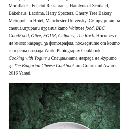
Mornflakes, Felicini Restaurants, Hamlyns of Scotland,
Bäkehaus, Lacrima, Harry Specters, Cherry Tree Bakery,
Metropolitan Hotel, Manchester University. Сътрудничи на
специализирани издания като
Waitrose food
,
BBC
GoodFood
,
Olive
,
FOUR
,
Culinary
,
The Rock
. Носител е
на много награди за фотография, последните от които
са трета награда World Photography Cookbook –
Cooking with Yogurt
и Специалната награда на журито
за
The Bulgarian Cheese Cookbook
от Gourmand Awards
2016 Yantai.