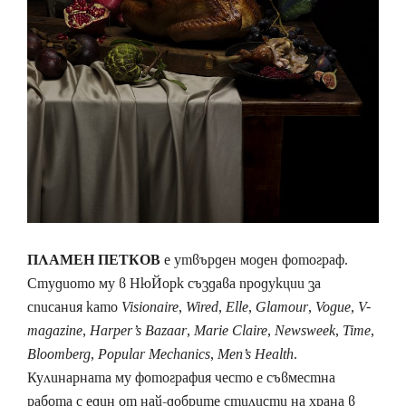
ПЛАМЕН ПЕТКОВ
е утвърден моден фотограф.
Студиото му в НюЙорк създава продукции за
списания като
Visionaire
,
Wired
,
Elle
,
Glamour
,
Vogue
,
V-
magazine
,
Harper’s Bazaar
,
Marie Claire
,
Newsweek
,
Time
,
Bloomberg
,
Popular Mechanics
,
Men’s Health
.
Кулинарната му фотография често е съвместна
работа с един от най-добрите стилисти на храна в