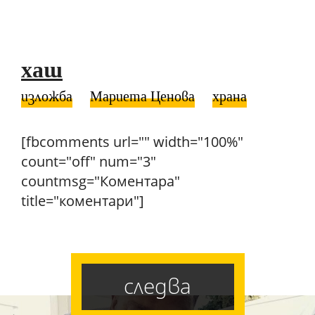
хаш
изложба
Мариета Ценова
храна
[fbcomments url="" width="100%"
count="off" num="3"
countmsg="Коментара"
title="коментари"]
следва