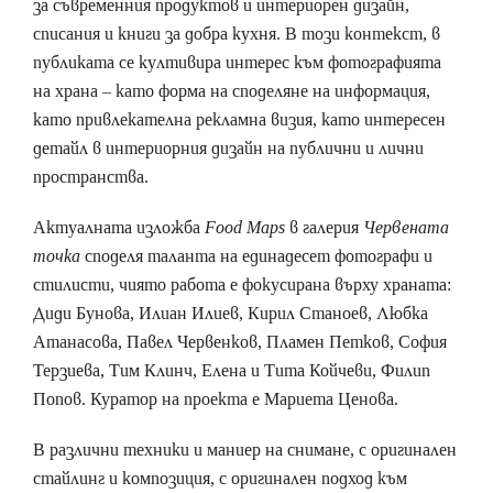
за съвременния продуктов и интериорен дизайн,
списания и книги за добра кухня. В този контекст, в
публиката се култивира интерес към фотографията
на храна – като форма на споделяне на информация,
като привлекателна рекламна визия, като интересен
детайл в интериорния дизайн на публични и лични
пространства.
Актуалната изложба
Food Maps
в галерия
Червената
точка
споделя таланта на единадесет фотографи и
стилисти, чиято работа е фокусирана върху храната:
Диди Бунова, Илиан Илиев, Кирил Станоев, Любка
Атанасова, Павел Червенков, Пламен Петков, София
Терзиева, Тим Клинч, Елена и Тита Койчеви, Филип
Попов. Куратор на проекта е Мариета Ценова.
В различни техники и маниер на снимане, с оригинален
стайлинг и композиция, с оригинален подход към