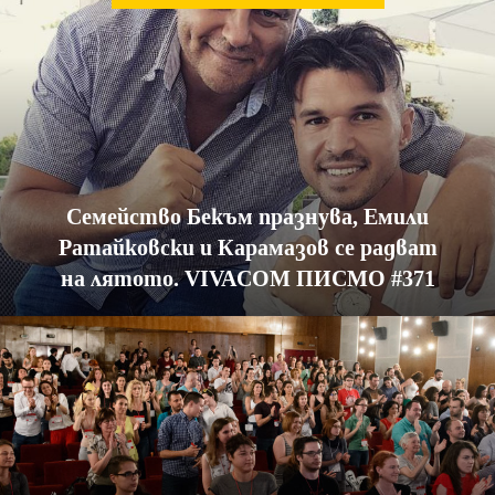
Семейство Бекъм празнува, Емили
Ратайковски и Карамазов се радват
на лятото. VIVACOM ПИСМО #371