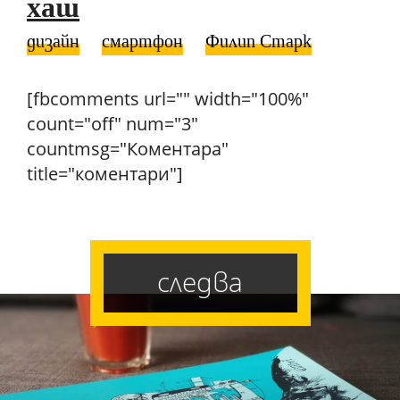
хаш
дизайн
смартфон
Филип Старк
[fbcomments url="" width="100%"
count="off" num="3"
countmsg="Коментара"
title="коментари"]
следва