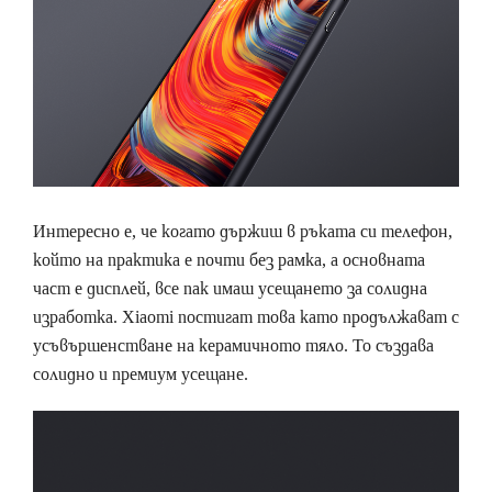
Интересно е, че когато държиш в ръката си телефон,
който на практика е почти без рамка, а основната
част е дисплей, все пак имаш усещането за солидна
изработка. Xiaomi постигат това като продължават с
усъвършенстване на керамичното тяло. То създава
солидно и премиум усещане.