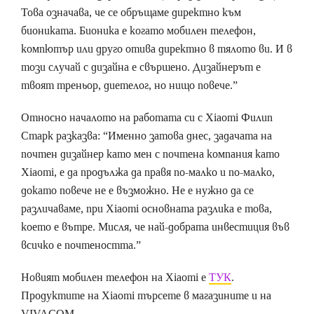
Това означава, че се обръщаме директно към
биониката. Бионика е когато мобилен телефон,
компютър или друго отива директно в тялото ви. И в
този случай с дизайна е свършено. Дизайнерът е
твоят треньор, диетелог, но нищо повече.”
Относно началото на работата си с Xiaomi Филип
Старк разказва: “Именно затова днес, задачата на
почтен дизайнер като мен с почтена компания като
Xiaomi, е да продължа да правя по-малко и по-малко,
докато повече не е възможно. Не е нужно да се
различаваме, при Xiaomi основната разлика е това,
което е вътре. Мисля, че най-добрата инвестиция във
всичко е почтеността.”
Новият мобилен телефон на Xiaomi е
ТУК
.
Продуктите на Xiaomi търсете в магазините и на
VIVACOM.