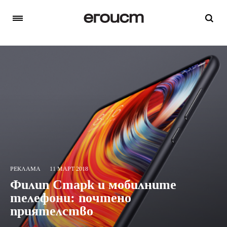
РЕКЛАМА
11 МАРТ 2018
Филип Старк и мобилните
телефони: почтено
приятелство