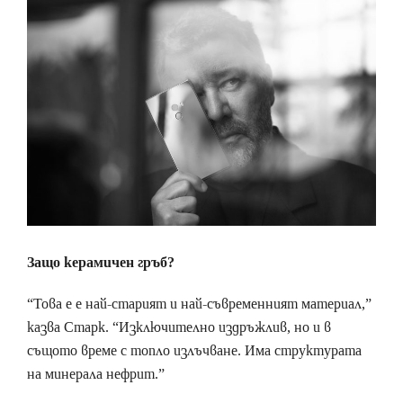
Защо керамичен гръб?
“Това е е най-старият и най-съвременният материал,”
казва Старк. “Изключително издръжлив, но и в
същото време с топло излъчване. Има структурата
на минерала нефрит.”