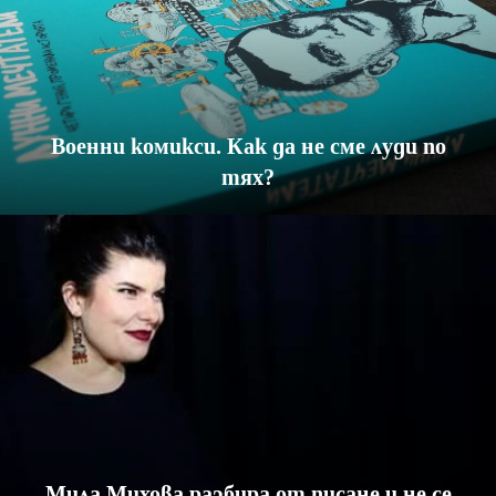
Военни комикси. Как да не сме луди по
тях?
Мила Михова разбира от писане и не се