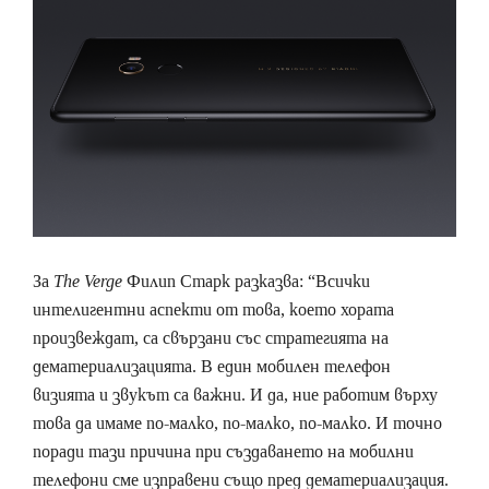
За
The Verge
Филип Старк разказва: “Всички
интелигентни аспекти от това, което хората
произвеждат, са свързани със стратегията на
дематериализацията. В един мобилен телефон
визията и звукът са важни. И да, ние работим върху
това да имаме по-малко, по-малко, по-малко. И точно
поради тази причина при създаването на мобилни
телефони сме изправени също пред дематериализация.