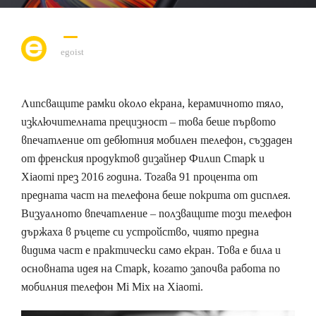
egoist
Липсващите рамки около екрана, керамичното тяло,
изключителната прецизност – това беше първото
впечатление от дебютния мобилен телефон, създаден
от френския продуктов дизайнер Филип Старк и
Xiaomi през 2016 година. Тогава 91 процента от
предната част на телефона беше покрита от дисплея.
Визуалното впечатление – ползващите този телефон
държаха в ръцете си устройство, чиято предна
видима част е практически само екран. Това е била и
основната идея на Старк, когато започва работа по
мобилния телефон Mi Mix на Xiaomi.