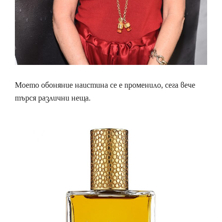
Моето обоняние наистина се е променило, сега вече
търся различни неща.