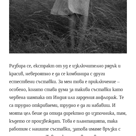
Разбира се, екстракт от уд е изключително рядък и
красив, невероятно е да се комбинира с други
естествени съставки. За мен това е приключение –
особено, когато става дума за такива съставки като
червена шампака от Индия или гардения анфлораж. Те
са трудно откриваеми, трудно е да ги набавиш. И
моята цел беше да отида директно до източника, там,
където се произвеждат. Това е плантацията, така
работим с нашите съставки, затова имаме връзки с