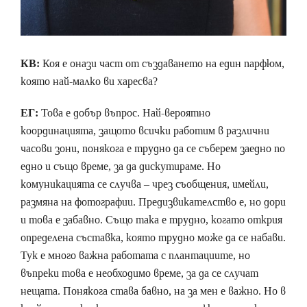
КВ:
Коя е онази част от създаването на един парфюм,
която най-малко ви харесва?
ЕГ:
Това е добър въпрос. Най-вероятно
координацията, защото всички работим в различни
часови зони, понякога е трудно да се съберем заедно по
едно и също време, за да дискутираме. Но
комуникацията се случва – чрез съобщения, имейли,
размяна на фотографии. Предизвикателство е, но дори
и това е забавно. Също така е трудно, когато открия
определена съставка, която трудно може да се набави.
Тук е много важна работата с плантациите, но
въпреки това е необходимо време, за да се случат
нещата. Понякога става бавно, на за мен е важно. Но в