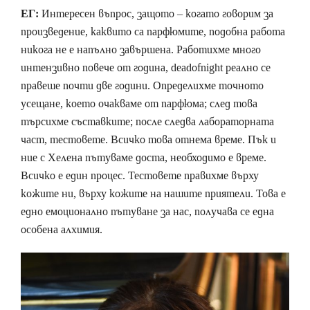
ЕГ:
Интересен въпрос, защото – когато говорим за
произведение, каквито са парфюмите, подобна работа
никога не е напълно завършена. Работихме много
интензивно повече от година, deadofnight реално се
правеше почти две години. Определихме точното
усещане, което очакваме от парфюма; след това
търсихме съставките; после следва лабораторната
част, тестовете. Всичко това отнема време. Пък и
ние с Хелена пътуваме доста, необходимо е време.
Всичко е един процес. Тестовете правихме върху
кожите ни, върху кожите на нашите приятели. Това е
едно емоционално пътуване за нас, получава се една
особена алхимия.