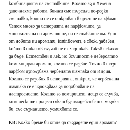
комбинацията на съставките. Когато аз и Хелена
започнахме работа, винаги сме търсили по-редки
съставки, които не се откриват в другите парфюми.
Четох много за историята на парфюмите, за
митологията на ароматите, на съставките им. Един
от новите ни аромати, lostinflowers, е свеж, забавен,
който в никакъв случай не е сладникав. Такъв искахме
да бъде. Естествен и лек, но всъщност е невероятно
комплициран аромат, когато се развие. Точно в този
парфюм използвама червената шампака от Индия.
Когато се разових в историята, открих, че червената
шампака се е използвала за подобряване на
настроението. Когато го помиришеш, нещо се случва,
химическите процеси сякаш взаимодействат с мозъка
ви, със съзнанието, усмихвате се.
КВ:
Колко време ви отне да създадете един аромат?