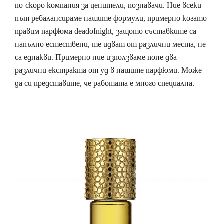
по-скоро компания за ценители, познавачи. Ние всеки
път ребалансираме нашите формули, примерно когато
правим парфюма deadofnight, защото съставките са
напълно естествени, те идват от различни места, не
са еднакви. Примерно ние използваме поне два
различни екстракта от уд в нашите парфюми. Може
да си представите, че работата е много специална.