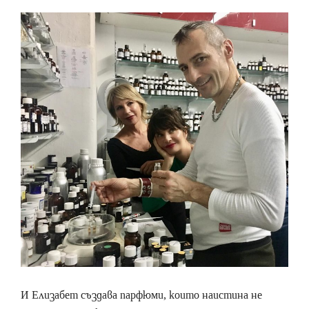
И Елизабет създава парфюми, които наистина не