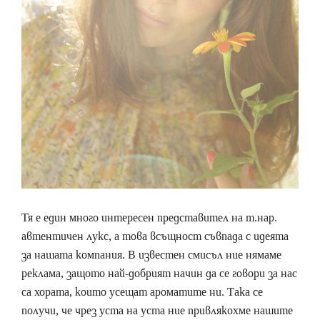
Тя е един много интересен представител на т.нар.
автентичен лукс, а това всъщност съвпада с идеята
за нашата компания. В известен смисъл ние нямаме
реклама, защото най-добрият начин да се говори за нас
са хората, които усещат ароматите ни. Така се
получи, че чрез уста на уста ние привлякохме нашите