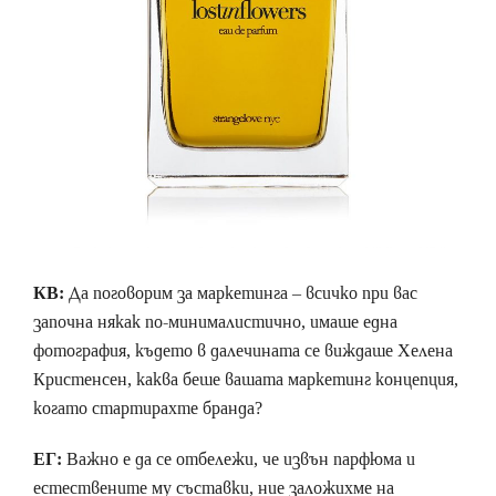
КВ:
Да поговорим за маркетинга – всичко при вас
започна някак по-минималистично, имаше една
фотография, където в далечината се виждаше Хелена
Кристенсен, каква беше вашата маркетинг концепция,
когато стартирахте бранда?
ЕГ:
Важно е да се отбележи, че извън парфюма и
естествените му съставки, ние заложихме на