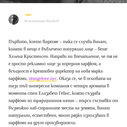
Константин Вълков
Първото, което видяхме – така се случва винаги,
когато в нещо е въвлечено попурялно лице – беше
Хелена Кристенсен. Направи ни впечатление, че тя не
е просто рекламно лице за поредния парфюм, а
всъщност е креативен директор на нова марка
парфюми,
strangelove nyc
. Оказа се, че в основата на
тази тъй интересна компания с четири аромата в
момента стои Елизабет Гейнс, която създава
парфюми по традиционния начин – търси съставки от
възможно най-странните места на земята, винаги
натурални, естествени, много рядко използвани в
парфюми на други производители.