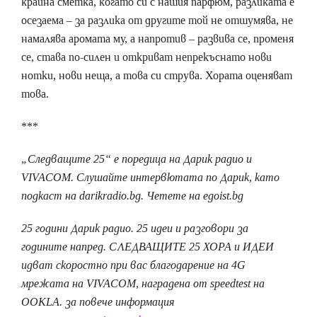
крайна сметка, когато си с нашия парфюм, разликата е
осезаема – за разлика от другите той не отшумява, не
намалява аромата му, а напротив – развива се, променя
се, става по-силен и откриват непрекъснато нови
нотки, нови неща, а това си струва. Хората оценяват
това.
***
„Следващите 25“ е поредица на Дарик радио и
VIVACOM. Слушайте интервютата по Дарик, като
подкаст на darikradio.bg. Четете на egoist.bg
25 години Дарик радио. 25 идеи и разговори за
годините напред. СЛЕДВАЩИТЕ 25 ХОРА и ИДЕИ
идват скоростно при вас благодарение на 4G
мрежата на VIVACOM, наградена от speedtest на
OOKLA. за повече информация