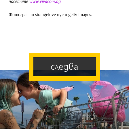
посетете
www.vivacom.bg
Фотографии strangelove nyc и getty images.
следва