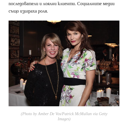
последователи и лоялни клиенти. Социалните медии
също изиграха роля.
(Photo by Amber De Vos/Patrick McMullan via Getty
Images)