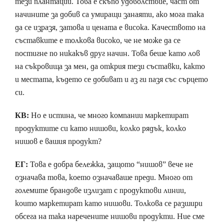
тези плантации. Това е скъпо удоволствие, част от
начините за добив са умиращи занаяти, ако мога така
да се изразя, затова и цената е висока. Качеството на
съставките е толкова високо, че не може да се
постигне по никакъв друг начин. Това беше като лов
на съкровища за мен, да открия тези съставки, както
и местата, където се добиват и аз ги пазя със сърцето
си.
КВ:
Но е истина, че много компании маркетират
продуктите си като нишови, колко рядък, колко
нишов е вашия продукт?
ЕГ:
Това е добра бележка, защото “нишов” вече не
означава това, което означаваше преди. Много от
големите брандове излизат с продуктови линии,
които маркетират като нишови. Толкова се разшири
обсега на така наречените нишови продукти. Ние сме