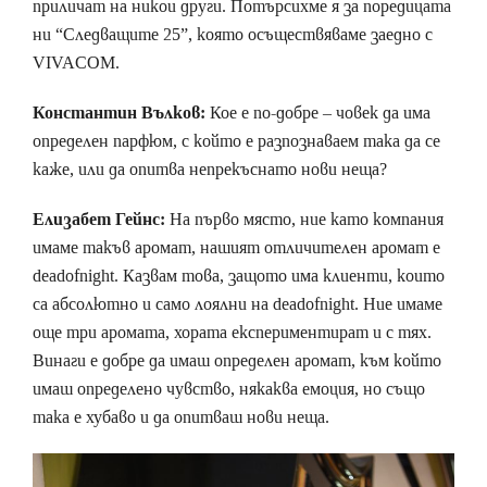
приличат на никои други. Потърсихме я за поредицата
ни “Следващите 25”, която осъществяваме заедно с
VIVACOM.
Константин Вълков:
Кое е по-добре – човек да има
определен парфюм, с който е разпознаваем така да се
каже, или да опитва непрекъснато нови неща?
Елизабет Гейнс:
На първо място, ние като компания
имаме такъв аромат, нашият отличителен аромат е
deadofnight. Казвам това, защото има клиенти, които
са абсолютно и само лоялни на deadofnight. Ние имаме
още три аромата, хората експериментират и с тях.
Винаги е добре да имаш определен аромат, към който
имаш определено чувство, някаква емоция, но също
така е хубаво и да опитваш нови неща.