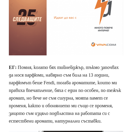
ЕГ:
Помня, когато бях тийнейджър, тъкмо започвах
да нося парфюми, навярно съм била на 13 години,
парфюмът беше Fendi, тогава ароматите, които ми
правиха впечатление, бяха с един по-особен, по-тежък
аромат, но вече не съм сигурна, моята памет се
променя, както и обонянието ми също се променя,
защото съм изцяло подвластна на работата си с
естествени аромати, натурнални съставки.