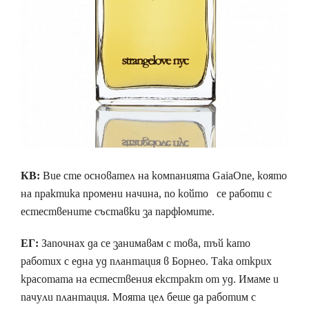
КВ:
Вие сте основател на компанията GaiaOne, която
на практика промени начина, по който се работи с
естествените съставки за парфюмите.
ЕГ:
Започнах да се занимавам с това, тъй като
работих с една уд плантация в Борнео. Така открих
красотата на естествения екстракт от уд. Имаме и
пачули плантация. Моята цел беше да работим с