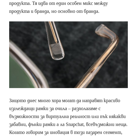
продукта. Тя идва от един особен микс между
продукта и бранда, но основно от бранда.
Защото днес много хора могат да направят красиво
изглеждащи рамки за очила – разполагаме с
възможности за виртуална реалност или пък някакви
забавни, фънки рамки а ла Snapchat, всевъзможни неща.
Когато говорим за иновация в този пазарен сегмент,