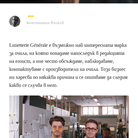
Константин Вълков
Lunetterie Générale е възможно най-интересната марка
за очила, на която попадаме напоследък в редакцията
на егоист, а ние често обсъждаме, наблюдаваме,
контактуваме с производители на очила. Този бизнес
ни харесва по някаква причина и се опитваме да следим
какво се случва в него.