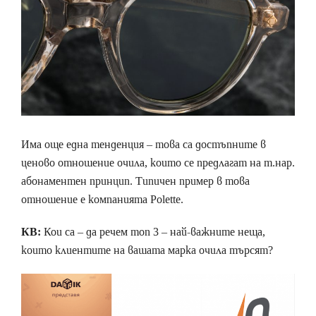
Има още една тенденция – това са достъпните в
ценово отношение очила, които се предлагат на т.нар.
абонаментен принцип. Типичен пример в това
отношение е компанията Polette.
КВ:
Кои са – да речем топ 3 – най-важните неща,
които клиентите на вашата марка очила търсят?