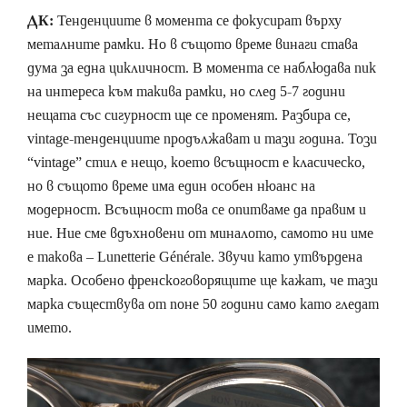
ДК:
Тенденциите в момента се фокусират върху
металните рамки. Но в същото време винаги става
дума за една цикличност. В момента се наблюдава пик
на интереса към такива рамки, но след 5-7 години
нещата със сигурност ще се променят. Разбира се,
vintage-тенденциите продължават и тази година. Този
“vintage” стил е нещо, което всъщност е класическо,
но в същото време има един особен нюанс на
модерност. Всъщност това се опитваме да правим и
ние. Ние сме вдъхновени от миналото, самото ни име
е такова – Lunetterie Générale. Звучи като утвърдена
марка. Особено френскоговорящите ще кажат, че тази
марка съществува от поне 50 години само като гледат
името.