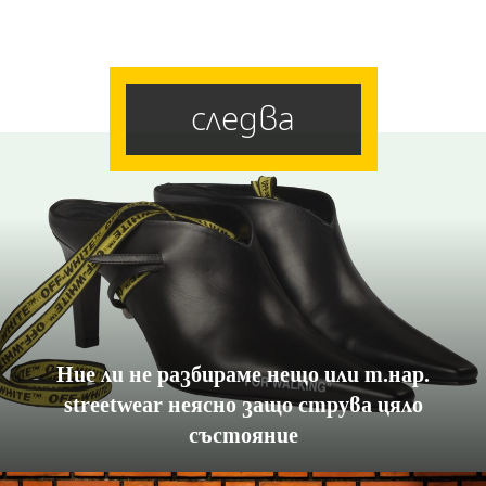
следва
Ние ли не разбираме нещо или т.нар.
streetwear неясно защо струва цяло
състояние