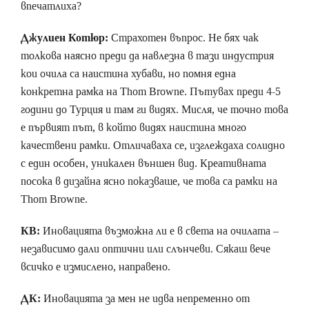
впечатлиха?
Джулиен Котюр:
Страхотен въпрос. Не бях чак
толкова наясно преди да навлезна в тази индустрия
кои очила са наистина хубави, но помня една
конкретна рамка на Thom Browne. Пътувах преди 4-5
години до Турция и там ги видях. Мисля, че точно това
е първият път, в който видях наистина много
качествени рамки. Отличаваха се, изглеждаха солидно
с един особен, уникален външен вид. Креативната
посока в дизайна ясно показваше, че това са рамки на
Thom Browne.
КВ:
Иновацията възможна ли е в света на очилата –
независимо дали оптични или слънчеви. Сякаш вече
всичко е измислено, направено.
ДК:
Иновацията за мен не идва непременно от