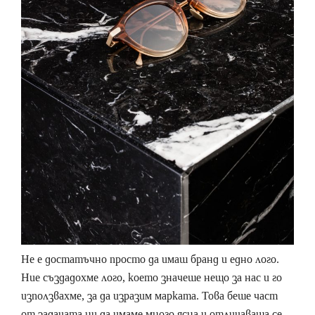
Не е достатъчно просто да имаш бранд и едно лого.
Ние създадохме лого, което значеше нещо за нас и го
използвахме, за да изразим марката. Това беше част
от задачата ни да имаме много ясна и отличаваща се