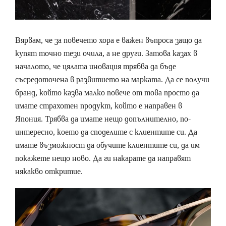
Вярвам, че за повечето хора е важен въпроса защо да
купят точно тези очила, а не други. Затова казах в
началото, че цялата иновация трябва да бъде
съсредоточена в развитието на марката. Да се получи
бранд, който казва малко повече от това просто да
имате страхотен продукт, който е направен в
Япония. Трябва да имате нещо допълнително, по-
интересно, което да споделите с клиентите си. Да
имате възможност да обучите клиентите си, да им
покажете нещо ново. Да ги накарате да направят
някакво откритие.