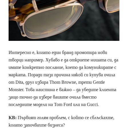
Интересно е, когато един бранд промотира нови
творци например. Хубаво е да откриете нишата си, да
имате конкретно послание, което да комуникирате с
марката. Поради тази причина някой си купува очила
от Dita, друг избира Thom Browne, трети Gentle
Monster. Това наистина е важно – да убедите клиента
защо точно да избере вашите очила вместо
последните модели на Tom Ford или на Gucci.
КВ:
Първият голям проблем, с който се сблъскахте,
когато започвахте бизнеса?