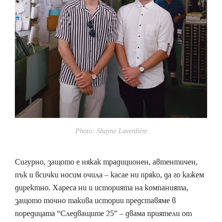
Photo: Shayne Laverdière
Сигурно, защото е някак традиционен, автентичен,
пък и всички носим очила – касае ни пряко, да го кажем
директно. Хареса ни и историята на компанията,
защото точно такива истории представяме в
поредицата “Следващите 25” – двама приятели от