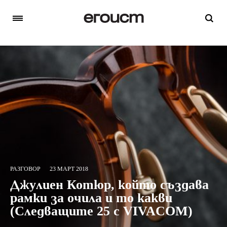
РАЗГОВОР
23 МАРТ 2018
Джулиен Котюр, който създава
рамки за очила и то какви
(Следващите 25 с VIVACOM)