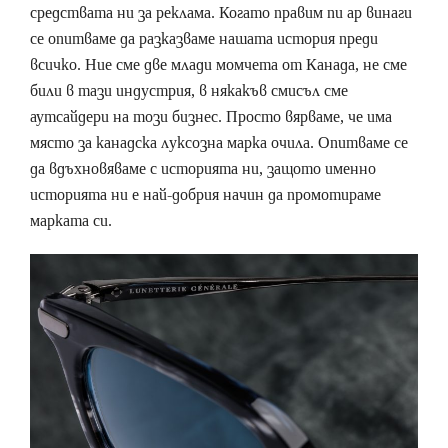
средствата ни за реклама. Когато правим пи ар винаги
се опитваме да разказваме нашата история преди
всичко. Ние сме две млади момчета от Канада, не сме
били в тази индустрия, в някакъв смисъл сме
аутсайдери на този бизнес. Просто вярваме, че има
място за канадска луксозна марка очила. Опитваме се
да вдъхновяваме с историята ни, защото именно
историята ни е най-добрия начин да промотираме
марката си.