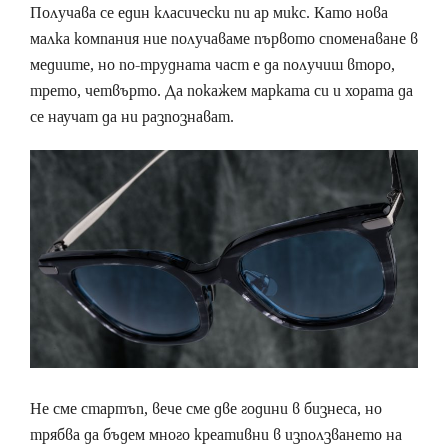
Получава се един класически пи ар микс. Като нова
малка компания ние получаваме първото споменаване в
медиите, но по-трудната част е да получиш второ,
трето, четвърто. Да покажем марката си и хората да
се научат да ни разпознават.
Не сме стартъп, вече сме две години в бизнеса, но
трябва да бъдем много креативни в използването на