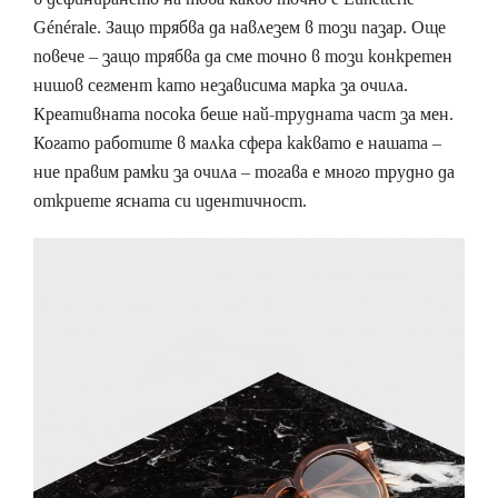
Générale. Защо трябва да навлезем в този пазар. Още
повече – защо трябва да сме точно в този конкретен
нишов сегмент като независима марка за очила.
Креативната посока беше най-трудната част за мен.
Когато работите в малка сфера каквато е нашата –
ние правим рамки за очила – тогава е много трудно да
откриете ясната си идентичност.