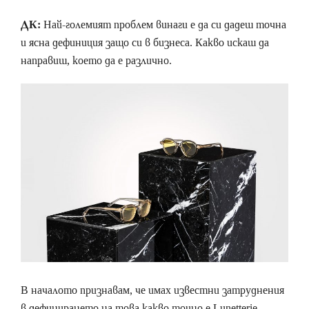
ДК:
Най-големият проблем винаги е да си дадеш точна
и ясна дефиниция защо си в бизнеса. Какво искаш да
направиш, което да е различно.
В началото признавам, че имах известни затруднения
в дефинирането на това какво точно е Lunetterie