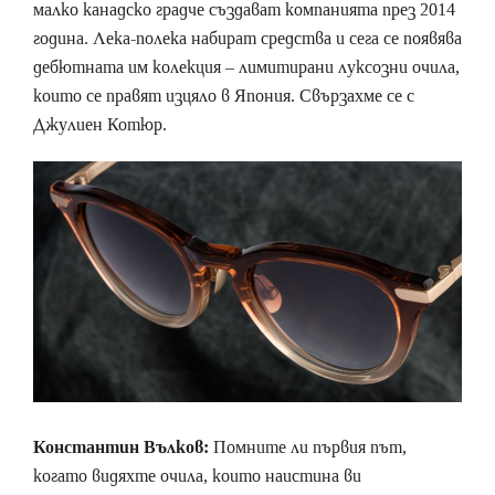
малко канадско градче създават компанията през 2014
година. Лека-полека набират средства и сега се появява
дебютната им колекция – лимитирани луксозни очила,
които се правят изцяло в Япония. Свързахме се с
Джулиен Котюр.
Константин Вълков:
Помните ли първия път,
когато видяхте очила, които наистина ви