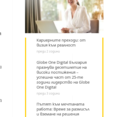
а
Кариерните преходи: от
визия към реалност
преди 2 години
Globe One Digital България
и
празнува десетилетие на
високи постижения –
успешна част от 25-те
години лидерство на Globe
One Digital
преди 3 години
т
Пътят към мечтаната
работа: Време за размисъл
и вземане на решения