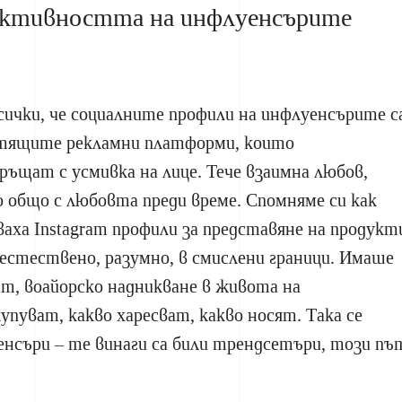
фективността на инфлуенсърите
всички, че социалните профили на инфлуенсърите с
стящите рекламни платформи, които
ъщат с усмивка на лице. Тече взаимна любов,
 общо с любовта преди време. Спомняме си как
аха Instagram профили за представяне на продукт
естествено, разумно, в смислени граници. Имаше
т, воайорско надникване в живота на
упуват, какво харесват, какво носят. Така се
нсъри – те винаги са били трендсетъри, този пъ