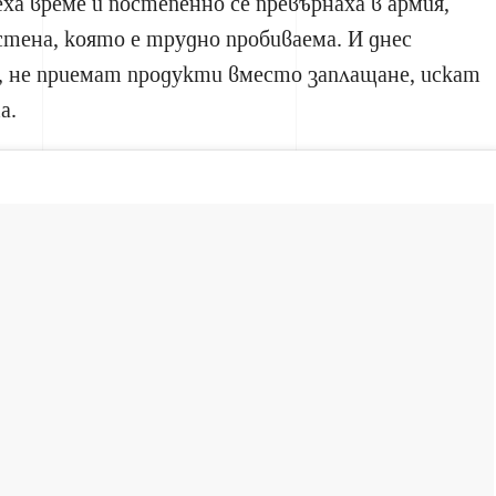
ха време и постепенно се превърнаха в армия,
стена, която е трудно пробиваема. И днес
 не приемат продукти вместо заплащане, искат
а.