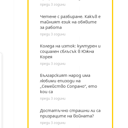
преди 3 години
Четене с разбиране. Какъв е
тайният език на обявите
за работа
преди 3 години
Коледа на изток: културен и
социален сблъсък в Южна
Корея
преди 3 години
Българският народ има
любими епизоди на
„Семейство Сопрано“, ето
кои са
преди 3 години
Достатъчно страшни ли са
призраците на войната?
преди 3 години