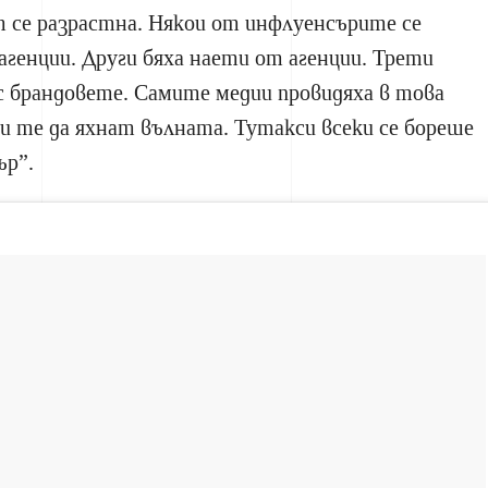
 се разрастна. Някои от инфлуенсърите се
 агенции. Други бяха наети от агенции. Трети
с брандовете. Самите медии провидяха в това
 те да яхнат вълната. Тутакси всеки се бореше
ър”.