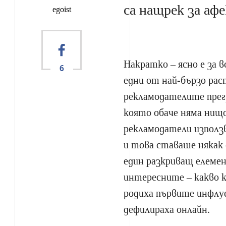
са нащрек за а
egoist
Накратко – ясно е за 
6
едни от най-бързо ра
рекламодателите прегр
която обаче няма нищо
рекламодатели използв
и това ставаше някак 
един разкриващ елемен
интересните – какво к
родиха първите инфлуе
дефилираха онлайн.