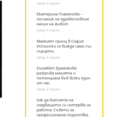
преди 3 години
Екатерина Пламенова –
посланик на здравословния
начин на живот
преди 3 години
Малкият принц в София:
Истински се вижда само със
сърцето
преди 3 години
Елизабет Ерменкова
разкрива магията и
потенциала във всеки един
от нас
преди 3 години
Как да блеснете на
следващото си интервю за
работа: Съвети за
професионална подготвка