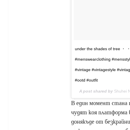
under the shades of tree ・
#menswearclothing #menssty
#vintage #vintagestyle #vint
#ootd #outfit
A post shared by
Shuhei N
В един момент стана п
чудят коя платформа 
донякъде от безкрайни