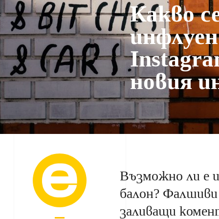
Какво се
инфлуен
Instagra
новия и
Възможно ли е и
балон? Фалшиви 
заливащи комент