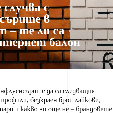
 случва с
сърите в
m – те ли са
нтернет балон
нфлуенсърите да са следващия
профили, безкраен брой лайкове,
ари и какво ли още не – брандовете