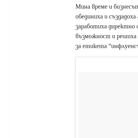
Мина време и бизнесът
обединиха и създадоха
заработиха директно 
възможност и решиха и
за етикета “инфлуенс