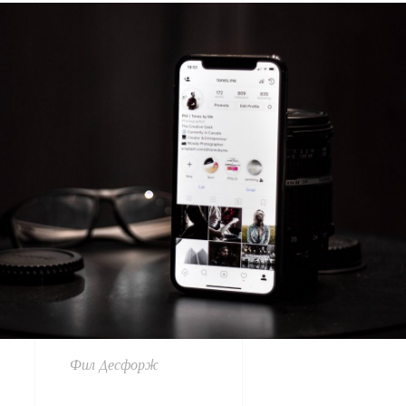
Фил Десфорж