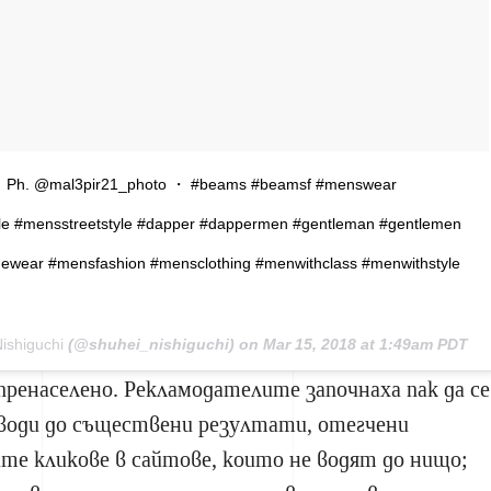
 ・ Ph. @mal3pir21_photo ・ #beams #beamsf #menswear
le #mensstreetstyle #dapper #dappermen #gentleman #gentlemen
agewear #mensfashion #mensclothing #menwithclass #menwithstyle
ishiguchi
(@shuhei_nishiguchi) on
Mar 15, 2018 at 1:49am PDT
ренаселено. Рекламодателите започнаха пак да се
води до съществени резултати, отегчени
те кликове в сайтове, които не водят до нищо;