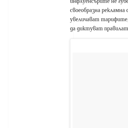
инфлуенсърите не губе
своеобразна рекламна 
увеличават тарифите,
да диктуват правилат