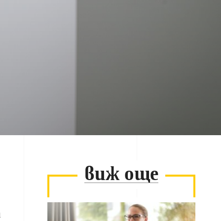
виж още
н