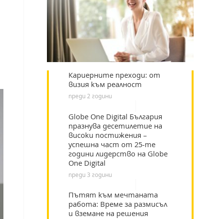
Кариерните преходи: от
визия към реалност
преди 2 години
Globe One Digital България
празнува десетилетие на
високи постижения –
успешна част от 25-те
години лидерство на Globe
One Digital
преди 3 години
Пътят към мечтаната
работа: Време за размисъл
и вземане на решения