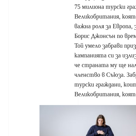
75 милиона турски гр
Великобритания, коят
важна роля за Европа
Борис Джонсън по врем
Той умело забрави при
кампанията си за изли
че страната му ще на
членство в Съюза. Заб
турски граждани, кои
Великобритания, коят