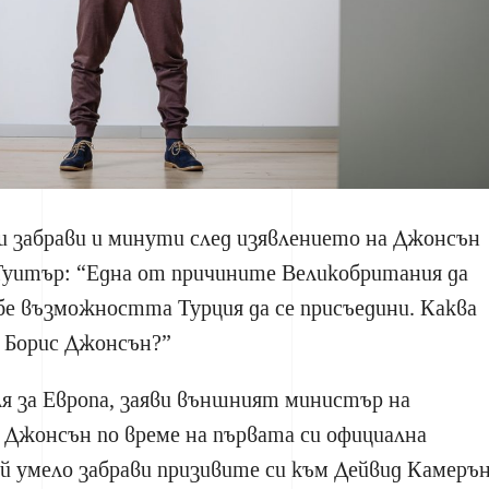
и забрави и минути след изявлението на Джонсън
 Туитър: “Една от причините Великобритания да
 бе възможността Турция да се присъедини. Каква
ва Борис Джонсън?”
ля за Европа, заяви външният министър на
 Джонсън по време на първата си официална
й умело забрави призивите си към Дейвид Камеръ