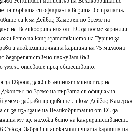
, заяви външният министър на Великобритания
е на първата си официална визита в страната.
зивите си към Дейвид Камерън по време на
зане на Великобритания от ЕС да поеме гаранции,
ложи вето на кандидатстването на Турция за
рави и апокалиптичната картина на 75 милиона
то безпрепятствено нахлуват във
о умело описваше пред обществото.
ля за Европа, заяви външният министър на
 Джонсън по време на първата си официална
й умело забрави призивите си към Дейвид Камеръ
а си за излизане на Великобритания от ЕС да
траната му ще наложи вето на кандидатстването
 в Съюза. Забрави и апокалиптичната картина на