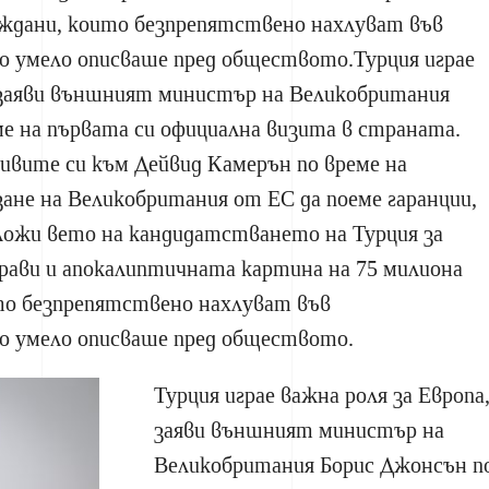
аждани, които безпрепятствено нахлуват във
о умело описваше пред обществото.Турция играе
, заяви външният министър на Великобритания
е на първата си официална визита в страната.
зивите си към Дейвид Камерън по време на
зане на Великобритания от ЕС да поеме гаранции,
ложи вето на кандидатстването на Турция за
рави и апокалиптичната картина на 75 милиона
то безпрепятствено нахлуват във
о умело описваше пред обществото.
Турция играе важна роля за Европа
заяви външният министър на
Великобритания Борис Джонсън п