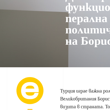
функцио
перална
политич
на Бори
Турция играе важна ро
Великобритания Борис
визита в страната. То