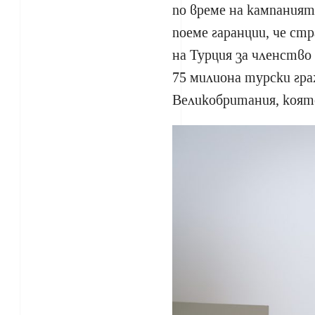
по време на кампаният
поеме гаранции, че с
на Турция за членство
75 милиона турски гр
Великобритания, коят