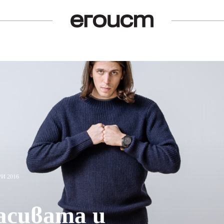
И 2016
асивата и