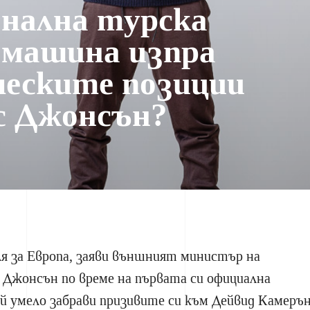
нална турска
 машина изпра
еските позиции
с Джонсън?
ля за Европа, заяви външният министър на
 Джонсън по време на първата си официална
й умело забрави призивите си към Дейвид Камеръ