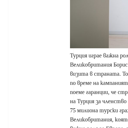
Турция играе важна ро
Великобритания Борис
визита в страната. То
по време на кампаният
поеме гаранции, че с
на Турция за членство
75 милиона турски гр
Великобритания, коят