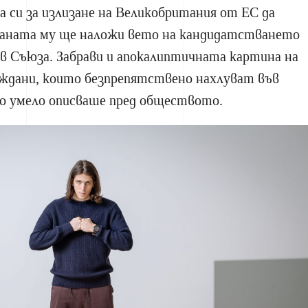
а си за излизане на Великобритания от ЕС да
траната му ще наложи вето на кандидатстването
 в Съюза. Забрави и апокалиптичната картина на
аждани, които безпрепятствено нахлуват във
о умело описваше пред обществото.