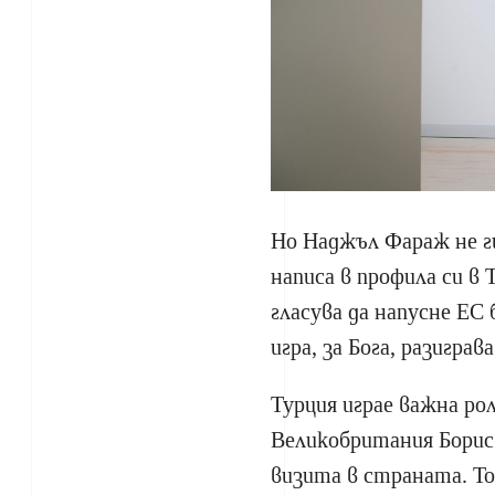
Но Наджъл Фараж не г
написа в профила си в
гласува да напусне ЕС
игра, за Бога, разигра
Турция играе важна ро
Великобритания Борис
визита в страната. То