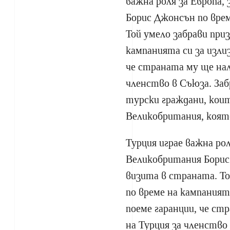
важна роля за Европа
Борис Джонсън по врем
Той умело забрави при
кампанията си за изли
че страната му ще на
членство в Съюза. Заб
турски граждани, кои
Великобритания, коят
Турция играе важна ро
Великобритания Борис
визита в страната. То
по време на кампаният
поеме гаранции, че с
на Турция за членство