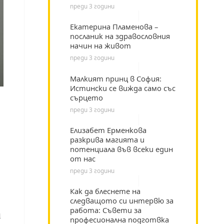
преди 3 години
Екатерина Пламенова –
посланик на здравословния
начин на живот
преди 3 години
Малкият принц в София:
Истински се вижда само със
сърцето
преди 3 години
Елизабет Ерменкова
разкрива магията и
потенциала във всеки един
от нас
преди 3 години
Как да блеснете на
следващото си интервю за
работа: Съвети за
н
професионална подготвка