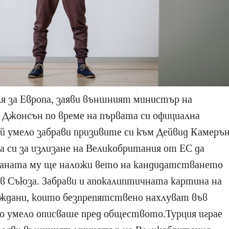
ля за Европа, заяви външният министър на
 Джонсън по време на първата си официална
й умело забрави призивите си към Дейвид Камеръ
а си за излизане на Великобритания от ЕС да
траната му ще наложи вето на кандидатстването
 в Съюза. Забрави и апокалиптичната картина на
аждани, които безпрепятствено нахлуват във
о умело описваше пред обществото.Турция играе