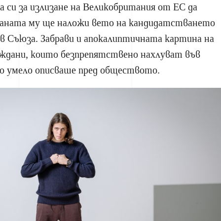
а си за излизане на Великобритания от ЕС да
траната му ще наложи вето на кандидатстването
 в Съюза. Забрави и апокалиптичната картина на
аждани, които безпрепятствено нахлуват във
о умело описваше пред обществото.