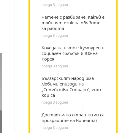
преди 3 години
Четене с разбиране. Какъв е
тайният език на обявите
за работа
преди 3 години
Коледа на изток: културен и
социален сблъсък в Южна
Корея
преди 3 години
Българският народ има
любими епизоди на
„Семейство Сопрано“, ето
кои са
преди 3 години
Достатъчно страшни ли са
призраците на войната?
преди 3 години