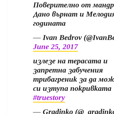
Поверително от мандр
Дано върнат и Мелоди
годината
— Ivan Bedrov (@IvanBe
June 25, 2017
излезе на терасата и
запретна забучения
трибагреник за да мож
си изтупа покривката
#truestory
— Gradinko (@_gradink