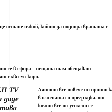
ще остане някой, който да подпира вратата с
то се в ефира – нещата там обещават
ят съвсем скоро.
СП TV
Лятото все повече ни притиск
и даде
в огнената си прегръдка, от
която все по-усилено се
става