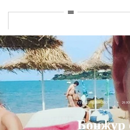
VIVACOM ПИСМО
•
26 Ю
Бонжур 