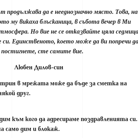
т продължава да е нееднозначно място. Това, на
ото му викаха блъсканица, в събота вечер в Ми
тмосфера. Но вие не се отказвайте цяла седмиц
 си. Единственото, което може да ви попречи д
и постигнете, сте самите вие.
Любен Дилов-син
трин в мрежата може да бъде за сметка на
якой друг.
им към кого да адресираме поздравленията си.
а само дим и блокаж.