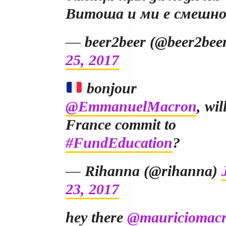
Витоша и ми е смешн
— beer2beer (@beer2bee
25, 2017
bonjour
@EmmanuelMacron
, wil
France commit to
#FundEducation
?
— Rihanna (@rihanna)
23, 2017
hey there
@mauriciomacr