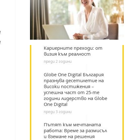
а
а
Кариерните преходи: от
визия към реалност
преди 2 години
Globe One Digital България
празнува десетилетие на
високи постижения –
успешна част от 25-те
години лидерство на Globe
One Digital
преди 3 години
Пътят към мечтаната
работа: Време за размисъл
и вземане на решения