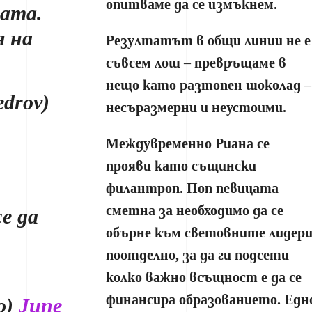
опитваме да се измъкнем.
ата.
я на
Резултатът в общи линии не е
съвсем лош – превръщаме в
нещо като разтопен шоколад –
drov)
несъразмерни и неустоими.
Междувременно Риана се
прояви като същински
филантроп. Поп певицата
сметна за необходимо да се
е да
обърне към световните лидер
поотделно, за да ги подсети
колко важно всъщност е да се
финансира образованието. Едн
o)
June