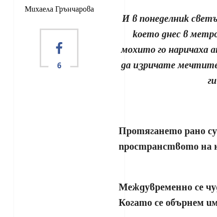
Михаела Грънчарова
И в понеделник светъ
което днес в метр
мохито го наричаха а
да изричате мечтите
6
г
Протягането рано су
пространството на н
Междувременно се чуд
Когато се обърнем им