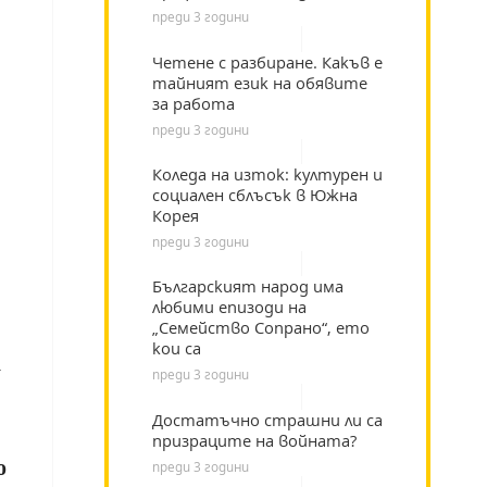
преди 3 години
Четене с разбиране. Какъв е
тайният език на обявите
за работа
преди 3 години
Коледа на изток: културен и
социален сблъсък в Южна
Корея
преди 3 години
Българският народ има
любими епизоди на
„Семейство Сопрано“, ето
кои са
и
преди 3 години
Достатъчно страшни ли са
призраците на войната?
о
преди 3 години