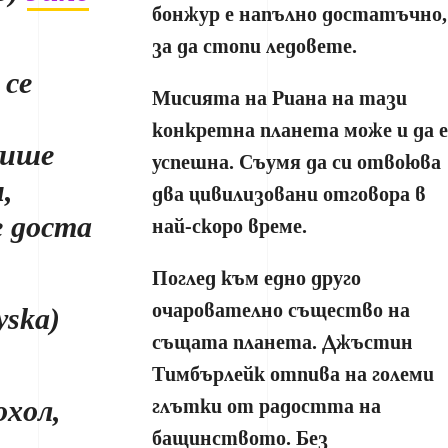
бонжур е напълно достатъчно,
за да стопи ледовете.
 се
Мисията на Риана на тази
конкретна планета може и да е
рише
успешна. Съумя да си отвоюва
,
два цивилизовани отговора в
е доста
най-скоро време.
Поглед към едно друго
очарователно същество на
yska)
същата планета. Джъстин
Тимбърлейк отпива на големи
охол,
глътки от радостта на
бащинството. Без