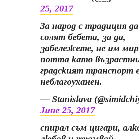
25, 2017
За народ с традиция да
солят бебета, за да,
забележете, не им ми
потта като възрастни
градският транспорт 
неблагоуханен.
— Stanislava (@simidchi
June 25, 2017
спирал съм цигари, алк
любов и трамвай