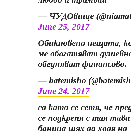
— ЧУДОвище (@niamat
June 25, 2017
Обикновено нещата, к
ме обогатяват душевно
обедняват финансово.
— batemisho (@batemish
June 24, 2017
са като се сетя, че пре
се подкрепя с тая тава
баница щях да ходя на