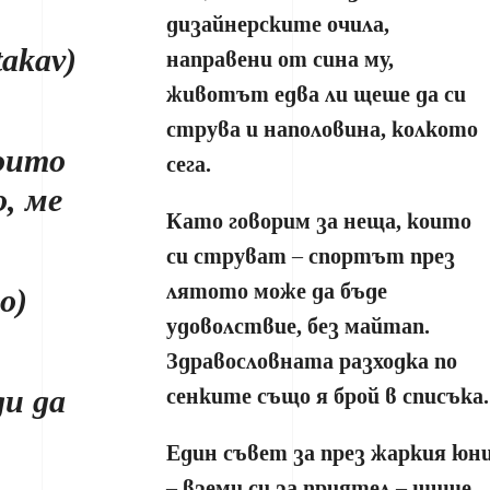
дизайнерските очила,
akav)
направени от сина му,
животът едва ли щеше да си
струва и наполовина, колкото
оито
сега.
, ме
Като говорим за неща, които
си струват – спортът през
лятото може да бъде
o)
удоволствие, без майтап.
Здравословната разходка по
ди да
сенките също я брой в списъка.
Един съвет за през жаркия юн
– вземи си за приятел – шише