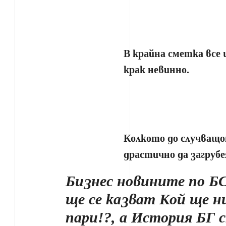
В крайна сметка все 
крак невинно.
Колкото до случващо
драстично да загрубе
Бизнес новините по Б
ще се казват Кой ще н
пари!?, а История БГ 