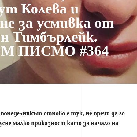
Рут Колева и
не за усмивка от
н Тимбърлейк.
M ПИСМО #364
понеделникът отново е тук, не пречи да го
усне малко приказност като за начало на