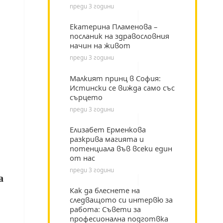
преди 3 години
Екатерина Пламенова –
посланик на здравословния
начин на живот
преди 3 години
Малкият принц в София:
Истински се вижда само със
сърцето
преди 3 години
Елизабет Ерменкова
разкрива магията и
потенциала във всеки един
от нас
преди 3 години
а
Как да блеснете на
следващото си интервю за
работа: Съвети за
професионална подготвка