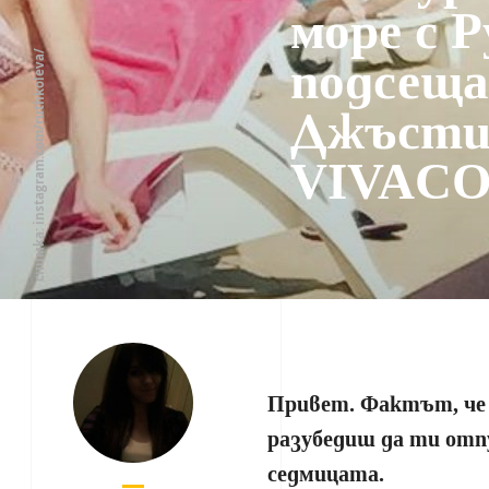
море с 
подсеща
снимка: instagram.com/ruthkoleva/
Джъсти
VIVACO
Привет. Фактът, че 
разубедиш да ти отп
седмицата.