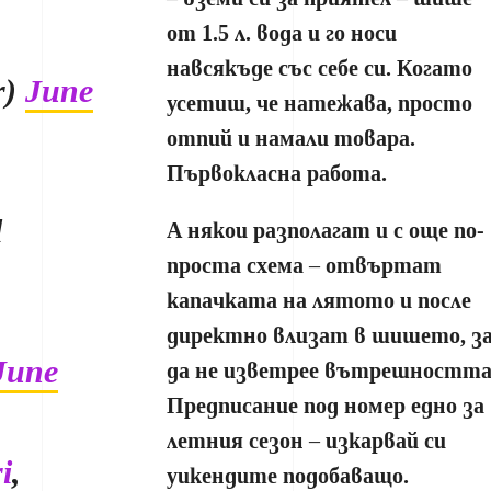
о
от 1.5 л. вода и го носи
навсякъде със себе си. Когато
r)
June
усетиш, че натежава, просто
отпий и намали товара.
Първокласна работа.
l
А някои разполагат и с още по-
проста схема – отвъртат
капачката на лятото и после
директно влизат в шишето, з
June
да не изветрее вътрешността
Предписание под номер едно за
летния сезон – изкарвай си
i
,
уикендите подобаващо.