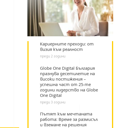
Кариерните преходи: от
визия към реалност
преди 2 години
Globe One Digital България
празнува десетилетие на
високи постижения –
успешна част от 25-те
години лидерство на Globe
One Digital
преди 3 години
Пътят към мечтаната
работа: Време за размисъл
и вземане на решения