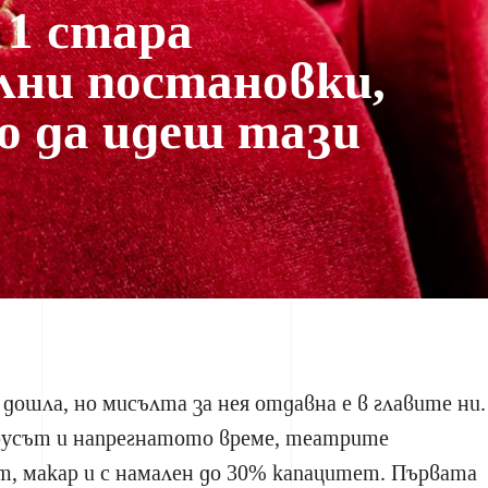
 1 стара
ни постановки,
о да идеш тази
 дошла, но мисълта за нея отдавна е в главите ни.
ирусът и напрегнатото време, театрите
т, макар и с намален до 30% капацитет. Първата