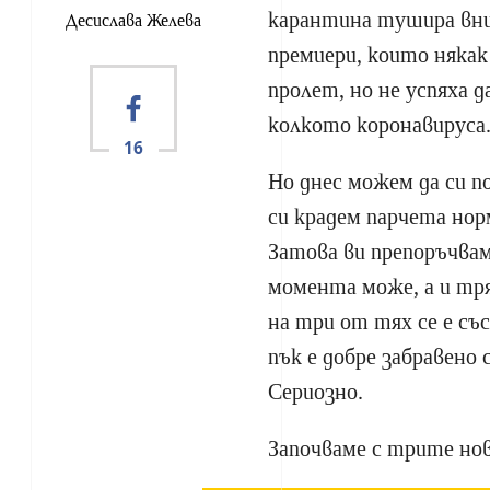
карантина тушира вн
Десислава Желева
премиери, които някак
пролет, но не успяха 
колкото коронавируса.
16
Но днес можем да си по
си крадем парчета но
Затова ви препоръчва
момента може, а и тря
на три от тях се е съ
пък е добре забравено 
Сериозно.
Започваме с трите но