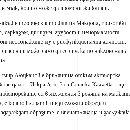
ин мъж, който може да промени живота ѝ.
какъв е творческият свят на Макдона, приготви
ор, сарказъм, цинизъм, грубост и ненормалност.
 от персонажите му е дисфункционална личност,
 спасена и може само да се спуска по наклонената
та.
имир Люцканов е брилянтна откъм актьорска
вете дами – Искра Донова и Станка Калчева – ще
майсторските си въплъщения в ролята на майкат
 с която влизат в тези сложни образи и
надграждат образите, е впечатляваща и заслужава