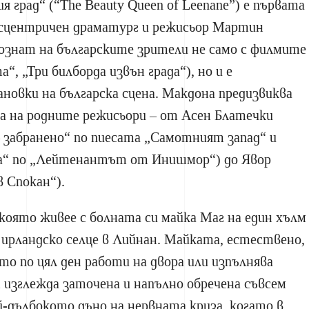
 град“ (“The Beauty Queen of Leenane”) е първата
ексцентричен драматург и режисьор Мартин
познат на българските зрители не само с филмите
“, „Три билборда извън града“), но и е
овки на българска сцена. Макдона предизвиква
а на родните режисьори – от Асен Блатечки
– забранено“ по пиесата „Самотният запад“ и
“ по „Лейтенантът от Инишмор“) до Явор
в Спокан“).
която живее с болната си майка Маг на един хълм
ирландско селце в Лийнан. Майката, естествено,
то по цял ден работи на двора или изпълнява
изглежда заточена и напълно обречена съвсем
ай-дълбокото дъно на нервната криза, когато в