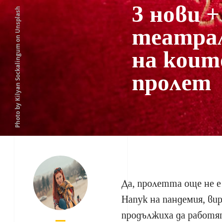
3 нови +
Photo by Kilyan Sockalingum on Unsplash
театрал
на коит
пролет
Да, пролетта още не е
Напук на пандемия, в
продължиха да работя