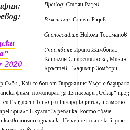
афия:
Превод
: Стоян Радев
евод:
Режисьор
: Стоян Радев
Сценография
: Никола Тороманов
дски
Участват
: Ирини Жамбонас,
а”
Каталин Старейшинска, Малин
r 2020
Кръстев, Владимир Зомбори
р Олби „Кой се бои от Вирджиния Улф“ е базирана
ански филм, номиниран за 13 награди „Оскар“ през
ли са Елизабет Тейлър и Ричард Бъртън, а самото
 превърнало в култова реплика, която обаче
т какво точно означава. Не че ще стане кой знае
 филма, но все пак.