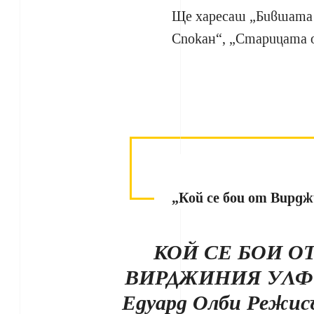
Ще харесаш „Бившата м
Спокан“, „Старицата
„Кой се бои от Вирд
КОЙ СЕ БОИ О
ВИРДЖИНИЯ УЛФ
Едуард Олби Режис