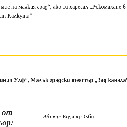
ис на малкия град“, ако си харесал „Ръкомахане в
 от Калкута“
жиния Улф“, Малък градски театър „Зад канала
Т
 от
Автор
: Едуард Олби
ьор: