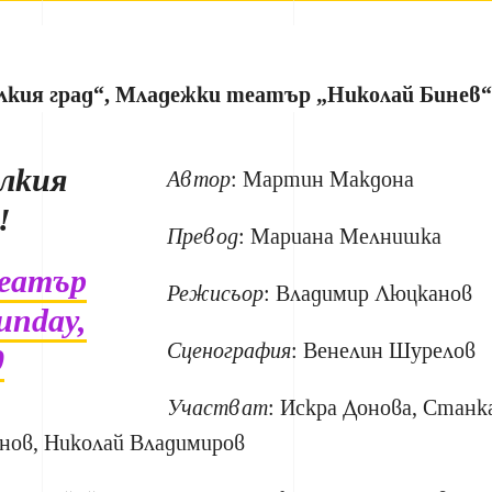
лкия град“, Младежки театър „Николай Бинев
лкия
Автор
: Мартин Макдона
!
Превод
: Мариана Мелнишка
еатър
Режисьор
: Владимир Люцканов
unday,
Сценография
: Венелин Шурелов
0
Участват
: Искра Донова, Станк
нов, Николай Владимиров