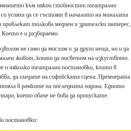
иманието към някои стойностни театрални
 си успяха да се състоят в началото на миналата
да привлекат толкова медиен и зрителски интерес,
 Което е и разбираемо.
зволим не само да мислим и за други неща, но и да
рмален живот, които да посветим на изкуството.
ме и няколко театрални постановки, които в
бва, да гледате на софийската сцена. Премиерата
стояла в рамките на последната година. Едното
старо, което обаче не бива да пропускате.
ви постановки: