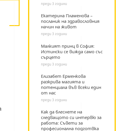
преди 3 години
Екатерина Пламенова –
посланик на здравословния
“
начин на живот
преди 3 години
Малкият принц в София:
Истински се вижда само със
сърцето
преди 3 години
Елизабет Ерменкова
разкрива магията и
потенциала във всеки един
от нас
преди 3 години
а
Как да блеснете на
следващото си интервю за
работа: Съвети за
професионална подготвка