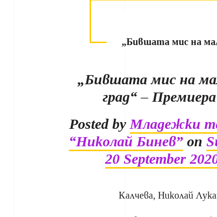
„Бившата мис на ма
„Бившата мис на ма
град“ – Премиера
Posted by
Младежки т
“Николай Бинев”
on
S
20 September 202
Калчева, Николай Лука