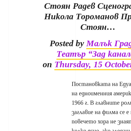
Стоян Радев Сценогр
Никола Тороманов Пр
Стоян…
Posted by
Малък Гра
Театър “Зад канал
on
Thursday, 15 Octobe
Постановката на Едуа
на едноименния америк
1966 г. В главните ро
заглавие на филма се е
повечето хора не зная
колко ясно, ако гледаш