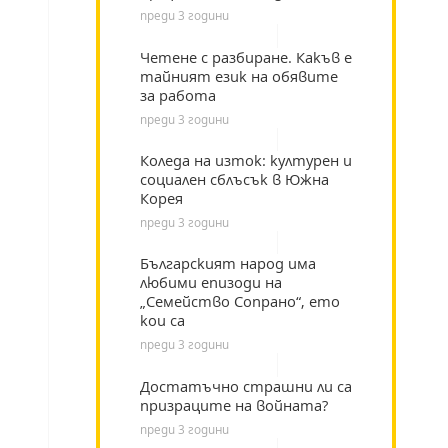
преди 3 години
Четене с разбиране. Какъв е
тайният език на обявите
за работа
преди 3 години
Коледа на изток: културен и
социален сблъсък в Южна
Корея
преди 3 години
Българският народ има
любими епизоди на
„Семейство Сопрано“, ето
кои са
преди 3 години
Достатъчно страшни ли са
призраците на войната?
преди 3 години