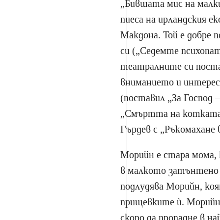
„Бившата мис на малкия
пиеса на ирландския 
Макдона. Той е добре 
си („Седемте психопата
театралните си постан
вниманието и интерес
(поставил „За Господ 
„Смъртта на котката
Гърдев с „Ръкомахане 
Морийн е стара мома, 
в малкото затънтено 
подлудява Морийн, коя
прищевките ѝ. Морийн 
скоро да пропадне в н