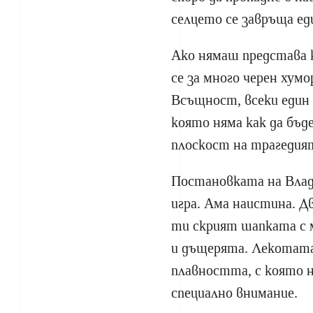
селцето се завръща ед
Ако нямаш представа 
се за много черен хум
Всъщност, всеки един
която няма как да бъде
плоскост на трагедия
Постановката на Влад
игра. Ама наистина. Д
ти скрият шапката с 
и дъщерята. Лекотата,
плавността, с която 
специално внимание.