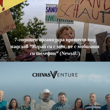
7-годишен организира протест под
надслов “Играй си с мен, не с мобилния
си телефон” (News4U)