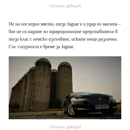
Светлин Давидов
Не на последно място, този Jaguar е и удар по масата –
вие не си падате по традиционните представители в
този клас с немско излъчване, искате нещо различно.
Със сигурност е време за Jaguar.
Светлин Давидов