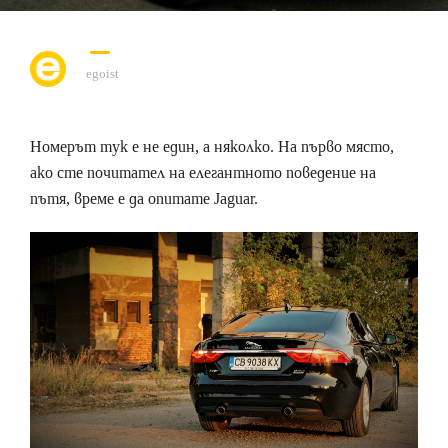
egoist
Номерът тук е не един, а няколко. На първо място,
ако сте почитател на елегантното поведение на
пътя, време е да опитате Jaguar.