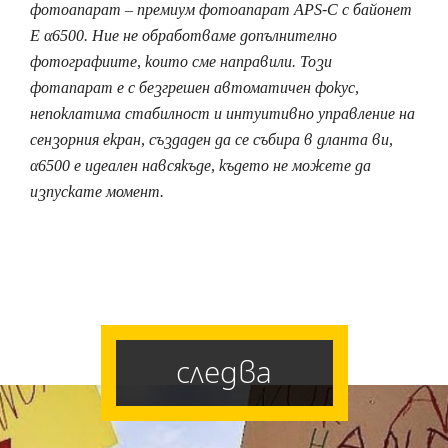
фотоапарат – премиум фотоапарат APS-C с байонет
Е α6500. Ние не обработваме допълнително
фотографиите, които сме направили. Този
фотапарат е с безгрешен автоматичен фокус,
непоклатима стабилност и интуитивно управление на
сензорния екран, създаден да се събира в дланта ви,
α6500 е идеален навсякъде, където не можете да
изпускате момент.
следва