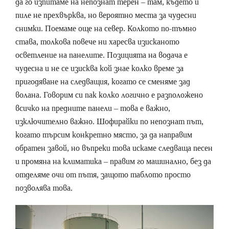
да го изпитаме на непознат терен – там, където и
пиле не прехвърква, но вероятно места за чудесни
снимки. Поемаме още на север. Колкото по-тъмно
става, толкова повече ни харесва изисканото
осветление на панелите. Позицията на водача е
чудесна и не се изисква кой знае колко време за
пригодяване на следващия, когато се сменяме зад
волана. Говорим си пак колко логично е разположено
всичко на предните панели – това е важно,
изключително важно. Шофирайки по непознат път,
когато търсим конкретно място, за да направим
обратен завой, но въпреки това искаме следваща песен
и промяна на климатика – правим го машинално, без да
отделяме очи от пътя, защото таблото просто
позволява това.