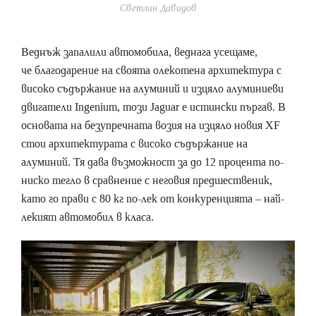
Светлин Давидов
Веднъж запалили автомобила, веднага усещаме,
че благодарение на своята олекотена архитектура с
високо съдържание на алуминий и изцяло алуминиеви
двигатели Ingenium, този Jaguar е истински пъргав. В
основата на безупречната возия на изцяло новия XF
стои архитектурата с високо съдържание на
алуминий. Тя дава възможност за до 12 процента по-
ниско тегло в сравнение с неговия предшественик,
като го прави с 80 кг по-лек от конкуренцията – най-
лекият автомобил в класа.