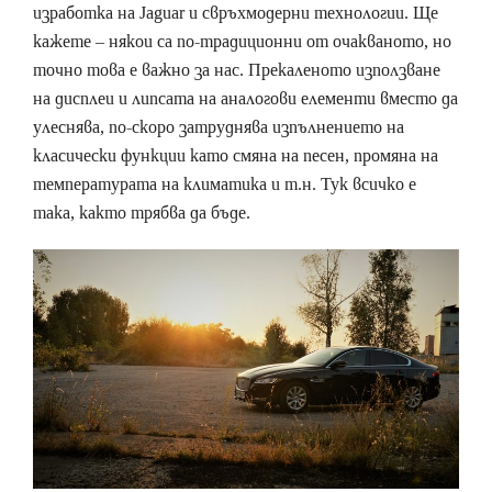
изработка на Jaguar и свръхмодерни технологии. Ще
кажете – някои са по-традиционни от очакваното, но
точно това е важно за нас. Прекаленото използване
на дисплеи и липсата на аналогови елементи вместо да
улеснява, по-скоро затруднява изпълнението на
класически функции като смяна на песен, промяна на
температурата на климатика и т.н. Тук всичко е
така, както трябва да бъде.