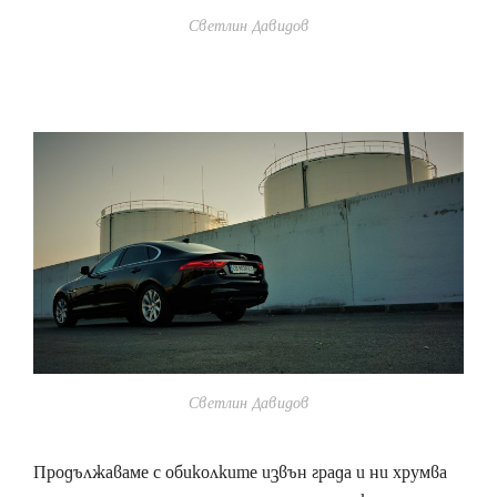
Светлин Давидов
Светлин Давидов
Продължаваме с обиколките извън града и ни хрумва