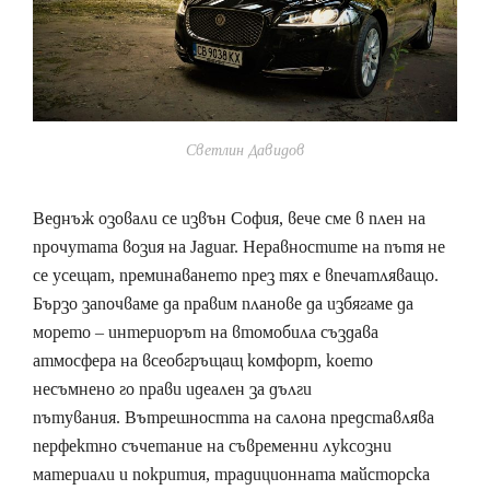
Светлин Давидов
Веднъж озовали се извън София, вече сме в плен на
прочутата возия на Jaguar. Неравностите на пътя не
се усещат, преминаването през тях е впечатляващо.
Бързо започваме да правим планове да избягаме да
морето – интериорът на втомобила създава
атмосфера на всеобгръщащ комфорт, което
несъмнено го прави идеален за дълги
пътувания. Вътрешността на салона представлява
перфектно съчетание на съвременни луксозни
материали и покрития, традиционната майсторска