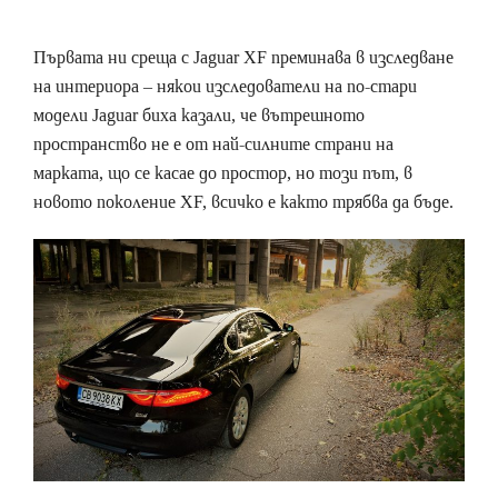
Първата ни среща с Jaguar XF преминава в изследване
на интериора – някои изследователи на по-стари
модели Jaguar биха казали, че вътрешното
пространство не е от най-силните страни на
марката, що се касае до простор, но този път, в
новото поколение XF, всичко е както трябва да бъде.