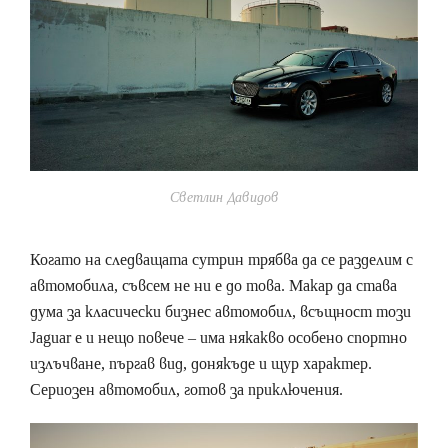
Светлин Давидов
Когато на следващата сутрин трябва да се разделим с
автомобила, съвсем не ни е до това. Макар да става
дума за класически бизнес автомобил, всъщност този
Jaguar е и нещо повече – има някакво особено спортно
излъчване, пъргав вид, донякъде и щур характер.
Сериозен автомобил, готов за приключения.