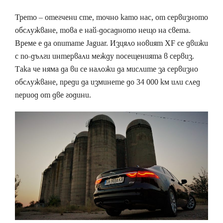
Трето – отегчени сте, точно като нас, от сервизното
обслужване, това е най-досадното нещо на света.
Време е да опитате Jaguar. Изцяло новият XF се движи
с по-дълги интервали между посещенията в сервиз.
Така че няма да ви се наложи да мислите за сервизно
обслужване, преди да изминете до 34 000 км или след
период от две години.