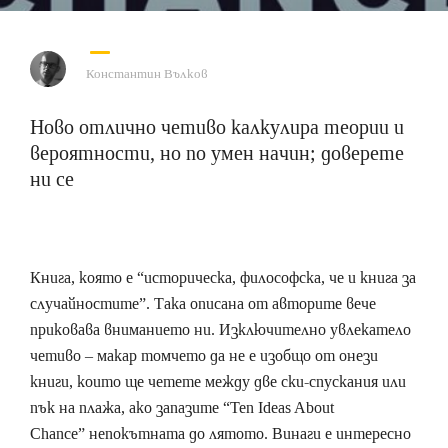
Константин Вълков
Ново отлично четиво калкулира теории и
вероятности, но по умен начин; доверете
ни се
Книга, която е “историческа, философска, че и книга за
случайностите”. Така описана от авторите вече
приковава вниманието ни. Изключително увлекатело
четиво – макар томчето да не е изобщо от онези
книги, които ще четете между две ски-спускания или
пък на плажа, ако запазите “Ten Ideas About
Chance” непокътната до лятото. Винаги е интересно