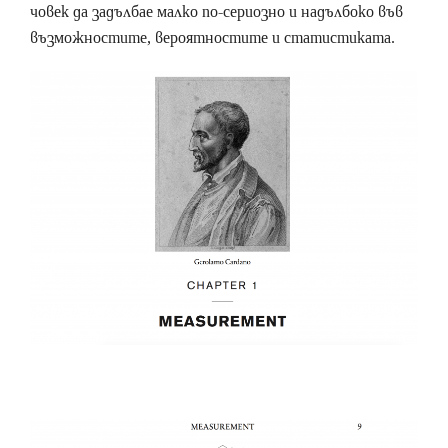
човек да задълбае малко по-сериозно и надълбоко във
възможностите, вероятностите и статистиката.