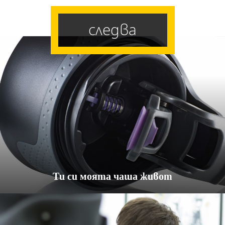
следва
Ти си моята чаша живот