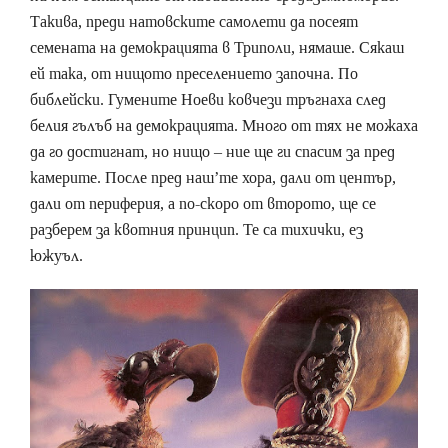
Такива, преди натовските самолети да посеят
семената на демокрацията в Триполи, нямаше. Сякаш
ей така, от нищото преселението започна. По
библейски. Гумените Ноеви ковчези тръгнаха след
белия гълъб на демокрацията. Много от тях не можаха
да го достигнат, но нищо – ние ще ги спасим за пред
камерите. После пред наш’те хора, дали от център,
дали от периферия, а по-скоро от второто, ще се
разберем за квотния принцип. Те са тихички, ез
южуъл.