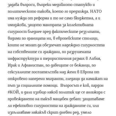
задава въпроси, въпреки медийното статукво и
политическото такова, което го предхожда. НАТО
има нужда от реформа и то не само бюджетна, а и
имиджова, защото мантрата за колективната
сигурност бледнее пред фактическите резултати,
видими по границата ни, в европейските столици,
които не могат да обезпечат надеждно сигурността
на собствените си граждани, по разрушената
инфраструктура и терористичния размах в Либия,
Ирак и Афганистан, по давещите се бежанци, по
сексуалните посегателства над жени в Европа от
откровено наперени мигранти, гледащи да намажат на
път за социалните помощи. Въпросът е кой, пардон
#КОЙ, и дали изобщо някой политик ще се ангажира с
провеждането на такъв мащабен дебат: защитаваме
ли ефективно сигурността на гражданите си, или
изпълняваме някакъв скрит дневен ред, умело