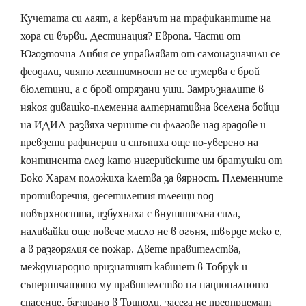
Кучетата си лаят, а керванът на трафикантите на
хора си върви. Дестинация? Европа. Части от
Югозточна Либия се управляват от самоназначили се
феодали, чиято легитимност не се измерва с брой
бюлетини, а с брой отрязани уши. Замръзналите в
някоя дивашко-племенна алтернативна вселена бойци
на ИДИЛ развяха черните си флагове над градове и
превзети рафинерии и стъпиха още по-уверено на
континента след като нигерийските им братушки от
Боко Харам положиха клетва за вярност. Племенните
противоречия, десетилетия тлеещи под
повърхността, избухнаха с внушителна сила,
наливайки още повече масло не в огъня, твърде меко е,
а в разгорялия се пожар. Двете правителства,
международно признатият кабинет в Тобрук и
съперничащото му правителство на националното
спасение, базирано в Триполи, засега не предприемат