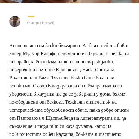
Генади Петров
Асоциацията на всеки българин с Либия и нейния бивш
лидер Муамар Кадафи неизменно е свързана с тежката
несправедливост към нашите пет съгражданки,
невероятно силните Кристияна, Нася, Снежана,
Валентина и Валя. Тяхната болка беше болка на
всички ни. Сякаш в подкрепата си и вътрешната си
убеденост в каузата те да се завърнат у дома, бяхме
по-обединени от всякога. Тежкият отпечатък на
историческата обусловеност обаче, така добре описан
от Патриарха и Щастливеца на литературата ни, за
съжаление и този път си каза думата, като на
повърхността освен каузата, болката и щастието,