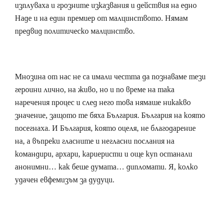
изплуваха и грозните изказвания и действия на едно
Наде и на един премиер от малцинството. Нямам
предвид политическо малцинство.
Мнозина от нас не са имали честта да познаваме тези
героини лично, на живо, но и по време на така
наречения процес и след него това нямаше никакво
значение, защото те бяха България. България на която
посегнаха. И България, която оцеля, не благодарение
на, а въпреки гласните и негласни послания на
командири, архари, кариеристи и още куп останали
анонимни… как беше думата… дипломати. Я, колко
удачен евфемизъм за дудуци.