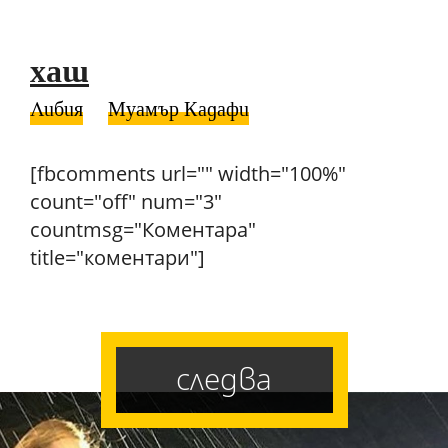
хаш
Либия
Муамър Кадафи
[fbcomments url="" width="100%"
count="off" num="3"
countmsg="Коментара"
title="коментари"]
следва