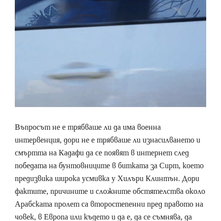
Въпросът не е трябваше ли да има военна
интервенция, дори не е трябваше ли изнасилването и
смъртта на Кадафи да се появят в интернет след
победата на бунтовниците в битката за Сирт, което
предизвика широка усмивка у Хилъри Клинтън. Дори
фактите, причините и сложните обстятелства около
Арабската пролет са второстепенни пред правото на
човек, в Европа или където и да е, да се съмнява, да