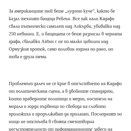
За американците той беше „лудото куче”, както бе
казал техният бащица Рейгън. Все пак нали Кадафи
свали пътнически самолет над Локърби, убивайки над
250 невинни. Е, и бащицата се беше разписал в черната
графа, свалайки Airbus с не по-малко цивилни над
Ормузкия проток, само половин година по-рано, но
това е друга тема.
Проблемът далеч не се крие в отсъствието на Кадафи
от политическата сцена, а в двойните стандарти,
които праведните политици и медии, носители на
морала и горди първенци по свобода на словото
приложиха и продължават да прилагат. Последният по
нищо не отстъпва в своята смехотворна
несъстоятелност от информационните завеси на