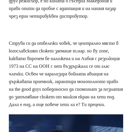
друг режисьор, е по кината в съседна Македония и
прави опити да пробие с адаптация и на нашия пазар
чрез един четирибуквен дистрибутор.
Струва си да отбележи човек, че централно място в
югославският сюжет заемаше т.нар. no fly zone,
каквато впрочем бе наложена и на Либия с резолюция
1973 на СС на ООН с пет въздържали се от глас
членки. Освен че парализира бойната авиация на
държавата приемник, гарантира монополното право
на the good guys победоносно да спомогнат за познатия
до затъпяване сюжет от малкия екран на хепи енд.
Дали е енд, а още повече хепи ли е? Ти прецени.