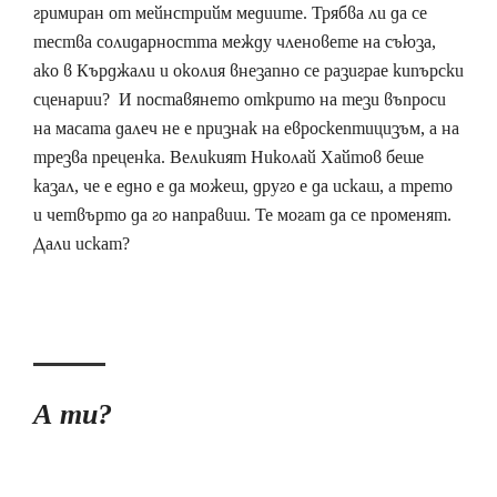
гримиран от мейнстрийм медиите. Трябва ли да се
тества солидарността между членовете на съюза,
ако в Кърджали и околия внезапно се разиграе кипърски
сценарии? И поставянето открито на тези въпроси
на масата далеч не е признак на евроскептицизъм, а на
трезва преценка. Великият Николай Хайтов беше
казал, че е едно е да можеш, друго е да искаш, а трето
и четвърто да го направиш. Те могат да се променят.
Дали искат?
А ти?