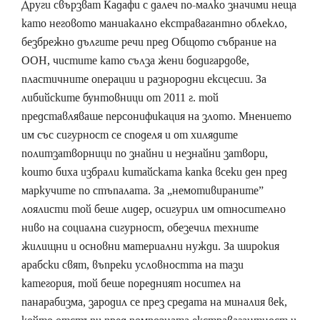
Други свързват Кадафи с далеч по-малко значими неща
като неговото маниакално екстравагантно облекло,
безбрежно дългите речи пред Общото събрание на
ООН, чистите като сълза жени бодигардове,
пластичните операции и разнородни ексцесии. За
либийските бунтовници от 2011 г. той
представляваше персонификация на злото. Мнението
им със сигурност се споделя и от хилядите
политзатворници по знайни и незнайни затвори,
които биха избрали китайската капка всеки ден пред
маркучите по стъпалата. За „немотивираните”
лоялисти той беше лидер, осигурил им относително
ниво на социална сигурност, обезечил техните
жилищни и основни материални нужди. За широкия
арабски свят, въпреки условността на тази
категория, той беше поредният носител на
панарабизма, зародил се през средата на миналия век,