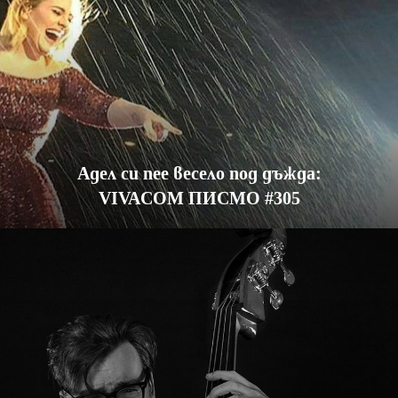
Адел си пее весело под дъжда:
VIVACOM ПИСМО #305