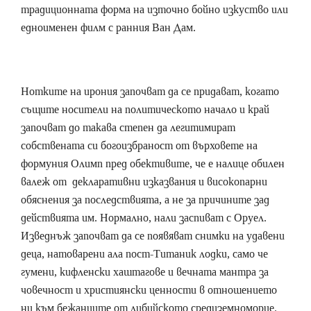
традиционната форма на източно бойно изкуство или
едноименен филм с ранния Ван Дам.
Нотките на ирония започват да се придават, когато
същите носители на политическото начало и край
започват до такава степен да легитимират
собствената си богоизбраност от върховете на
формуния Олимп пред обективите, че е налице обилен
валеж от декларативни изказвания и високопарни
обяснения за последствията, а не за причините зад
действията им. Нормално, нали заспиват с Оруел.
Изведнъж започват да се появяват снимки на удавени
деца, натоварени ала пост-Титаник лодки, само че
гумени, кифленски хаштагове и вечната мантра за
човечност и християнски ценности в отношението
ни към бежанците от либийското средиземноморие.