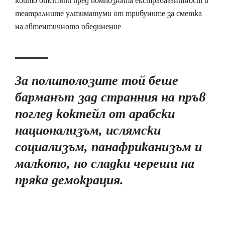
който отстъпи пред помпозната екстравагантност и
театралните ултиматуми от трибуните за сметка
на автентичното обединение
За политолозите той беше
барманът зад странния на пръв
поглед коктейл от арабски
национализъм, ислямски
социализъм, панафриканизъм и
малкото, но сладки череши на
пряка демокрация.