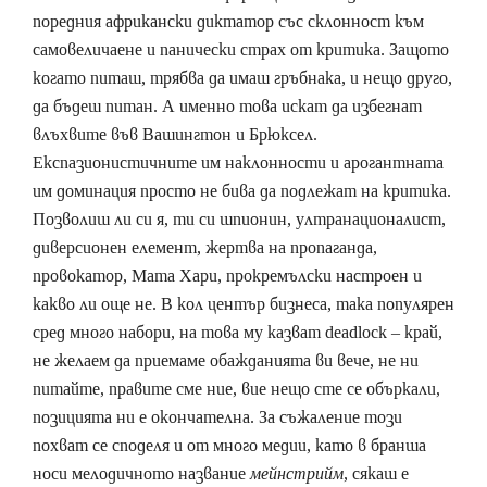
поредния африкански диктатор със склонност към
самовеличаене и панически страх от критика. Защото
когато питаш, трябва да имаш гръбнака, и нещо друго,
да бъдеш питан. А именно това искат да избегнат
влъхвите във Вашингтон и Брюксел.
Експазионистичните им наклонности и арогантната
им доминация просто не бива да подлежат на критика.
Позволиш ли си я, ти си шпионин, ултранационалист,
диверсионен елемент, жертва на пропаганда,
провокатор, Мата Хари, прокремълски настроен и
какво ли още не. В кол център бизнеса, така популярен
сред много набори, на това му казват deadlock – край,
не желаем да приемаме обажданията ви вече, не ни
питайте, правите сме ние, вие нещо сте се объркали,
позицията ни е окончателна. За съжаление този
похват се споделя и от много медии, като в бранша
носи мелодичното название
мейнстрийм
, сякаш е