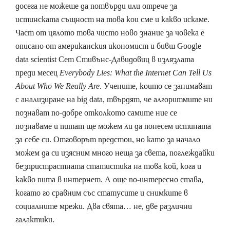
досега не можеше да потвърди или отрече за
истинската същност на това кои сме и какво искаме.
Част от цялото това чисто ново знание за човека е
описано от американския икономист и бивш Google
data scientist Сет Стивънс-Давидовиц в излязлата
преди месец
Everybody Lies: What the Internet Can Tell Us
About Who We Really Are
. Учените, които се занимават
с анализиране на big data, твърдят, че алгоритмите ни
познават по-добре отколкото самите ние се
познаваме и питат ще можем ли да понесем истината
за себе си. Отговорът предстои, но като за начало
можем да си изясним много неща за света, поглеждайки
безпристрастната статистика на това кой, кога и
какво пита в интернет. А още по-интересно става,
когато го сравним със статусите и снимките в
социалните мрежи. Два свята… не, две различни
галактики.