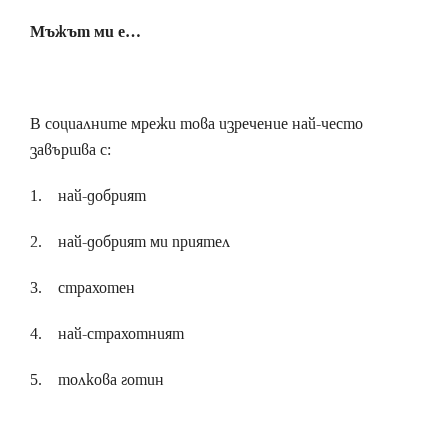
Мъжът ми е…
В социалните мрежи това изречение най-често
завършва с:
1. най-добрият
2. най-добрият ми приятел
3. страхотен
4. най-страхотният
5. толкова готин