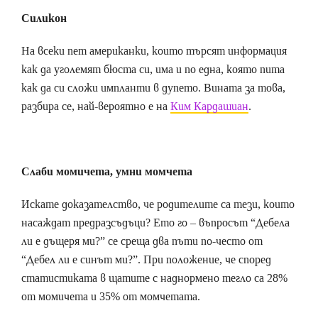
Силикон
На всеки пет американки, които търсят информация
как да уголемят бюста си, има и по една, която пита
как да си сложи импланти в дупето. Вината за това,
разбира се, най-вероятно е на
Ким Кардашиан
.
Слаби момичета, умни момчета
Искате доказателство, че родителите са тези, които
насаждат предразсъдъци? Ето го – въпросът “Дебела
ли е дъщеря ми?” се среща два пъти по-често от
“Дебел ли е синът ми?”. При положение, че според
статистиката в щатите с наднормено тегло са 28%
от момичета и 35% от момчетата.