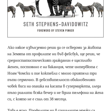
Ако някое извънземно реши да се осведоми за живота
на Земята от профилите ни във фейсбук, ще реши, че
средностатистическият гражданин е щастливо
женен, постоянно е на ваканция, чете интервюта с
Ноам Чомски и пие коктейли с много приятели три
пъти седмично. В действителност обикновеният
човек виси на опашка на касата в супермаркета, гледа
тъпо риалити всяка вечер и не вдига телефона на жена
си, с която не е спал от 38 месеца.
Това е ясно. Профилите ни в социалните мрежи са