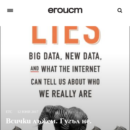
ETC
12 ЮНИ 2017
Всички лъжем. Гугъл не.