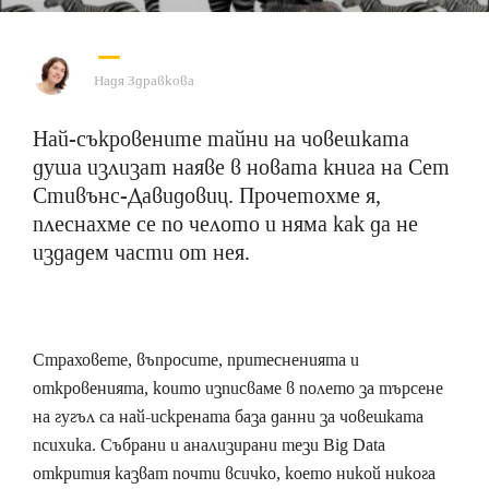
Надя Здравкова
Най-съкровените тайни на човешката
душа излизат наяве в новата книга на Сет
Стивънс-Давидовиц. Прочетохме я,
плеснахме се по челото и няма как да не
издадем части от нея.
Страховете, въпросите, притесненията и
откровенията, които изписваме в полето за търсене
на гугъл са най-искрената база данни за човешката
психика. Събрани и анализирани тези Big Data
открития казват почти всичко, което никой никога