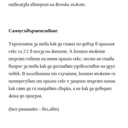
отбелязва авторът на
Всички лъжат
.
Самоусъвършенстване
Търсенията за това как да стана по-добър в оралния
секс са 2:1 в полза на жените. А когато мъжете
търсят съвети на тема орален секс, често не става
въпрос за това как да доставят удоволствие на друг
човек. В половината от случаите, когато мъжете се
интересуват от орален секс е защото търсят начин
как сами да си направят свирка, а не как да доведат
жена до оргазъм.
(face paaaaaalm – бел.авт)