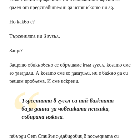
далеч от представителни за истинското ни аз.
Но какво е?
Търсенията ни в гугъл.
Защо?
Защото обикновено се обръщаме към гугъл, когато сме
го загазили. А когато сме го загазили, ни е важно да си
решим проблема. И сме искрени.
Търсенията в гугъл са най-важната
база данни за човешката психика,
събирана някога.
твърди Сет Стивънс-Давидовиц в последната си