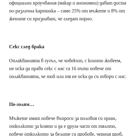
официални проучвания (макар и анонимни) дават доста
по-различна картинка – само 25% от мъжете и 8% от
жените си признават, че гледат порно.
Секс след брака
Оплакванията в гугъл, че човекът, с когото живеем,
не иска да прави секс с нас са 16 пъти повече от
оплакванията, че той или тя не иска да си говори с нас.
По-голям…
Мъжете имат повече въпроси за половия си орган,
отколкото за която и да е друга част от тялото,
повече отколкото за белите си дробове, черния дроб,