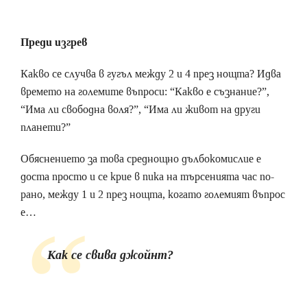
Преди изгрев
Какво се случва в гугъл между 2 и 4 през нощта? Идва
времето на големите въпроси: “Какво е съзнание?”,
“Има ли свободна воля?”, “Има ли живот на други
планети?”
Обяснението за това среднощно дълбокомислие е
доста просто и се крие в пика на търсенията час по-
рано, между 1 и 2 през нощта, когато големият въпрос
е…
Как се свива джойнт?