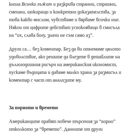
книга
Всички лъжат
и разкрива странни, страшни,
смешни, шокиращи и конкретни доказателства, за
това какво мислим, чувстваме и вярваме всички ние.
Някои от цифрите действат успокояващо в смисъла
на “ох, слава богу, значи не съм само аз”.
Други са… без коментар. Без да ви отнемаме цялото
удоволствие, ако решите да влезете в детайлите на
дългогодишния рисърч на американския икономист,
пускаме въдицата и даваме малко храна за размисъл и
коментар с част от анализите му.
За порното и времето
Американците правят повече търсения за “порно”
отколкото за “времето”. Данните от други