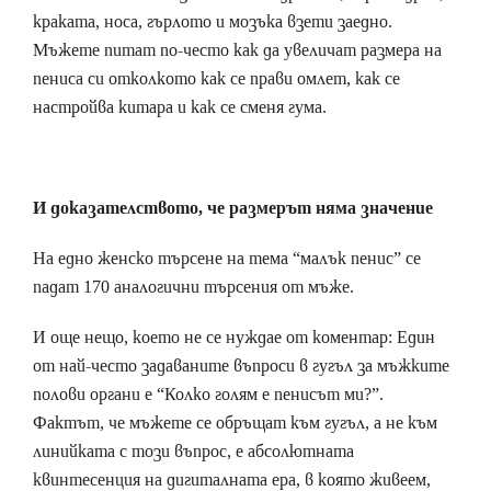
краката, носа, гърлото и мозъка взети заедно.
Мъжете питат по-често как да увеличат размера на
пениса си отколкото как се прави омлет, как се
настройва китара и как се сменя гума.
И доказателството, че размерът няма значение
На едно женско търсене на тема “малък пенис” се
падат 170 аналогични търсения от мъже.
И още нещо, което не се нуждае от коментар: Един
от най-често задаваните въпроси в гугъл за мъжките
полови органи е “Колко голям е пенисът ми?”.
Фактът, че мъжете се обръщат към гугъл, а не към
линийката с този въпрос, е абсолютната
квинтесенция на дигиталната ера, в която живеем,