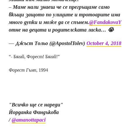
– Маме нали знаеш че се прегръщаме само
вкъщи защото по улиците и тротоарите има
много дупки и може да се спънем.
@FandakovaY
отне на децата и родителската ласка… 😭
— Джъст Тольо (@ApostolTolev)
October 4, 2018
“- Бягай, Форест! Бягай!”
Форест Гъмп
, 1994
"Всичко ще се нареди"
Йорданка Фандъкова
/
@amanottapaci