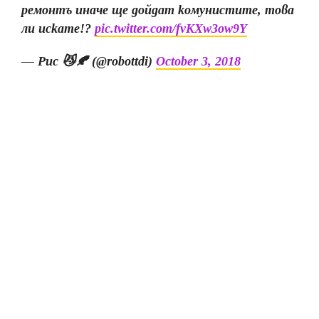
ремонтъ иначе ще дойдат комунистите, това
ли искате!?
pic.twitter.com/fvKXw3ow9Y
— Рис 😼🍂 (@robottdi)
October 3, 2018