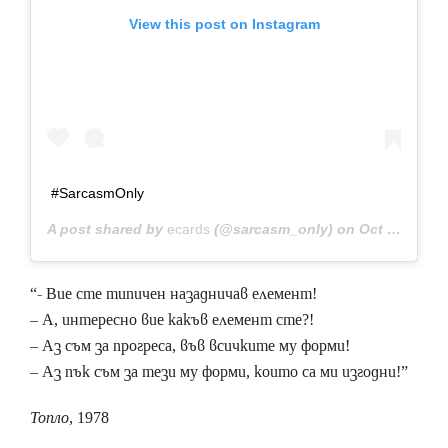
View this post on Instagram
#SarcasmOnly
A post shared by
ecards
(@sarcasm_only) on
Oct 2, 2018 at 2:36pm PDT
“- Вие сте типичен назадничав елемент!
– А, интересно вие какъв елемент сте?!
– Аз съм за прогреса, във всичките му форми!
– Аз пък съм за тези му форми, които са ми изгодни!”
Топло
, 1978