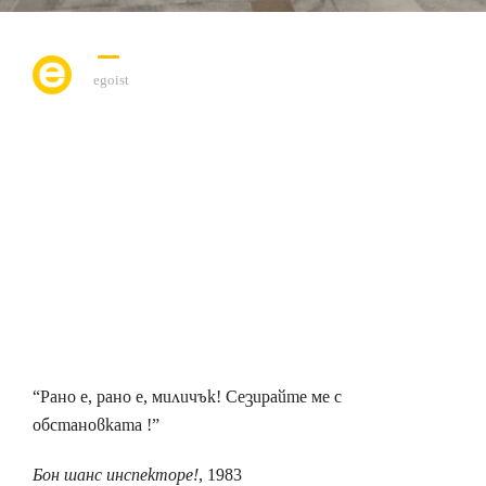
egoist
“Рано е, рано е, миличък! Сезирайте ме с
обстановката !”
Бон шанс инспекторе!
, 1983