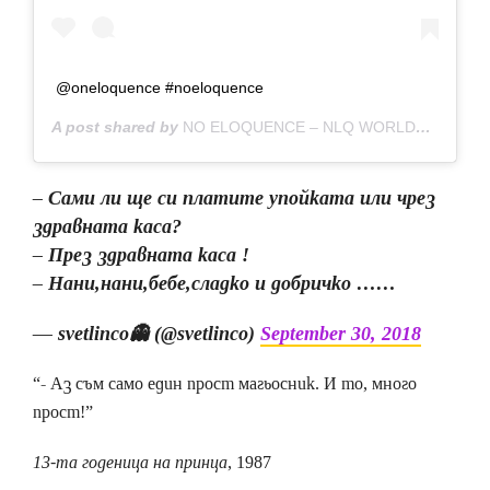
@oneloquence #noeloquence
A post shared by
NO ELOQUENCE – NLQ WORLDWIDE
(@n
– Сами ли ще си платите упойката или чрез
здравната каса?
– През здравната каса !
– Нани,нани,бебе,сладко и добричко ……
— svetlinco👻 (@svetlinco)
September 30, 2018
“- Аз съм само един прост магьосник. И то, много
прост!”
13-та годеница на принца
, 1987