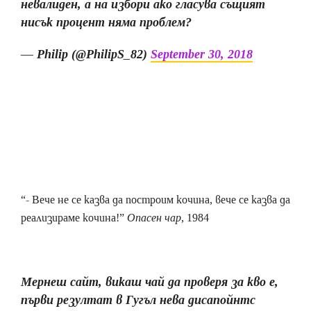
невалиден, а на избори ако гласува същият
нисък процент няма проблем?
— Philip (@PhilipS_82)
September 30, 2018
“- Вече не се казва да построим кочина, вече се казва да
реализираме кочина!”
Опасен чар
, 1984
Мернеш сайт, викаш чай да проверя за кво е,
първи резултат в Гугъл нева дисапойнтс