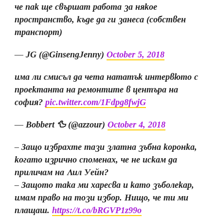
че пак ще свършат работа за някое
пространство, къде да ги занеса (собствен
транспорт)
— JG (@GinsengJenny)
October 5, 2018
има ли смисъл да чета нататък интервюто с
проектанта на ремонтите в центъра на
софия?
pic.twitter.com/1Fdpg8fwjG
— Bobbert 🦆 (@azzour)
October 4, 2018
– Защо избрахте тази златна зъбна коронка,
когато изрично споменах, че не искам да
приличам на Лил Уейн?
– Защото така ми харесва и като зъболекар,
имам право на този избор. Нищо, че ти ми
плащаш.
https://t.co/bRGVP1z99o