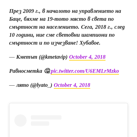
През 2009 г., в началото на управлението на
Баце, бяхме на 19-тото място в света по
смъртност на населението. Сега, 2018 г., след
10 години, ние сме световни шампиони по
смъртност и по изчезване! Хубавое.
— Кметът (@kmetavip)
October 4, 2018
Равносметка 🤔
pic.twitter.com/U6EMLrMzko
— лято (@lyato_)
October 4, 2018