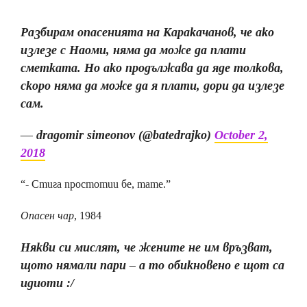
Разбирам опасенията на Каракачанов, че ако
излезе с Наоми, няма да може да плати
сметката. Но ако продължава да яде толкова,
скоро няма да може да я плати, дори да излезе
сам.
— dragomir simeonov (@batedrajko)
October 2,
2018
“- Стига простотии бе, тате.”
Опасен чар
, 1984
Някви си мислят, че жените не им връзват,
щото нямали пари – а то обикновено е щот са
идиоти :/