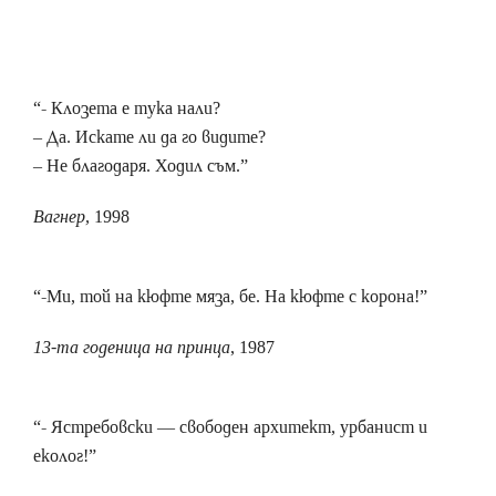
“- Клозета е тука нали?
– Да. Искате ли да го видите?
– Не благодаря. Ходил съм.”
Вагнер,
1998
“-Ми, той на кюфте мяза, бе. На кюфте с корона!”
13-та годеница на принца
, 1987
“- Ястребовски — свободен архитект, урбанист и
еколог!”