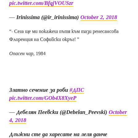
pic.twitter.com/BfqjVOUSzr
— Irinissima (@ir_irinissima)
October 2, 2018
“- Сега ще ми покажеш пътя към тази ренесансова
Флоренция на Софийски окръг! ”
Опасен чар
, 1984
Златно сечение за роби
#ДПС
pic.twitter.com/GOb4X8XyeP
— Дебелян Пеевски (@Debelan_Peevski)
October
4, 2018
Длъжни сте да харесате на леля данче