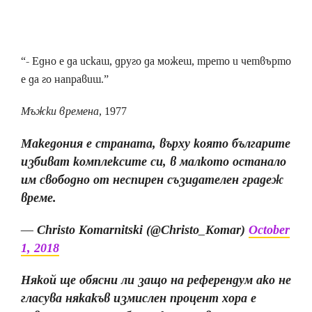
“- Едно е да искаш, друго да можеш, трето и четвърто
е да го направиш.”
Мъжки времена,
1977
Македония е страната, върху която българите
избиват комплексите си, в малкото останало
им свободно от неспирен съзидателен градеж
време.
— Christo Komarnitski (@Christo_Komar)
October
1, 2018
Някой ще обясни ли защо на референдум ако не
гласува някакъв измислен процент хора е