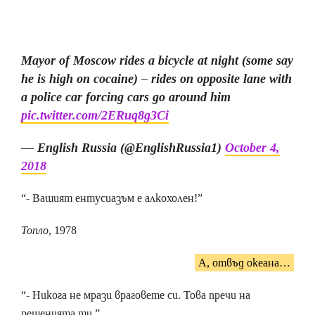
Mayor of Moscow rides a bicycle at night (some say
he is high on cocaine) – rides on opposite lane with
a police car forcing cars go around him
pic.twitter.com/2ERuq8g3Ci
— English Russia (@EnglishRussia1)
October 4,
2018
“- Вашият ентусиазъм е алкохолен!”
Топло
, 1978
А, отвъд океана…
“- Никога не мрази враговете си. Това пречи на
решенията ти.”