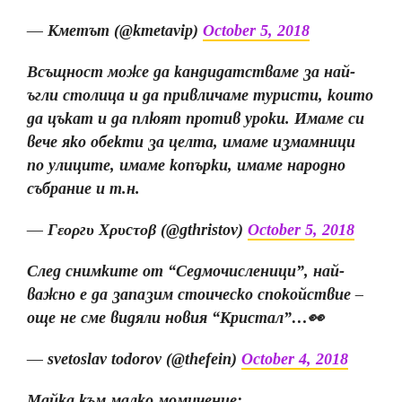
— Кметът (@kmetavip)
October 5, 2018
Всъщност може да кандидатстваме за най-
ъгли столица и да привличаме туристи, които
да цъкат и да плюят против уроки. Имаме си
вече яко обекти за целта, имаме измамници
по улиците, имаме копърки, имаме народно
събрание и т.н.
— Γεορгυ Χρυсτοβ (@gthristov)
October 5, 2018
След снимките от “Седмочисленици”, най-
важно е да запазим стоическо спокойствие –
още не сме видяли новия “Кристал”…👀
— svetoslav todorov (@thefein)
October 4, 2018
Майка към малко момиченце: