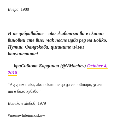
Вчера
, 1988
И не забравяйте – ако животът ви е скапан
виновни сте вие! Чак после идва ред на Бойко,
Путин, Фандъкова, циганите и/или
конунистите!
— краСивият Кардинал (@VMachev)
October 4,
2018
“Аз знам така, ако искаш нещо да се повтори, значи
ти е било хубаво.”
Всичко е любов
, 1979
#meanwhileinmoskow