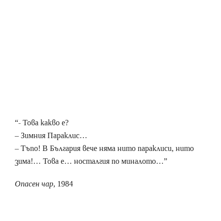
“- Това какво е?
– Зимния Параклис…
– Тъпо! В България вече няма нито параклиси, нито
зима!… Това е… носталгия по миналото…”
Опасен чар
, 1984