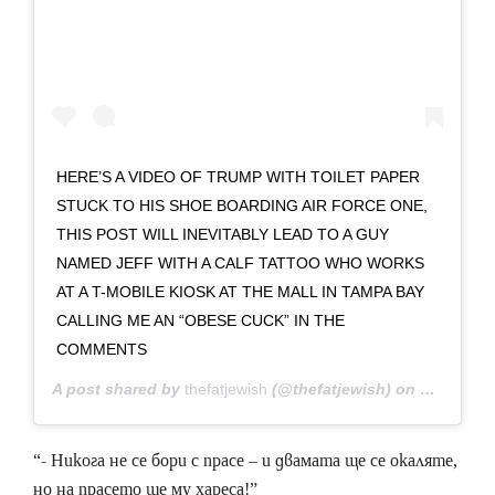
HERE’S A VIDEO OF TRUMP WITH TOILET PAPER
STUCK TO HIS SHOE BOARDING AIR FORCE ONE,
THIS POST WILL INEVITABLY LEAD TO A GUY
NAMED JEFF WITH A CALF TATTOO WHO WORKS
AT A T-MOBILE KIOSK AT THE MALL IN TAMPA BAY
CALLING ME AN “OBESE CUCK” IN THE
COMMENTS
A post shared by
thefatjewish
(@thefatjewish) on
Oct 5, 20
“- Никога не се бори с прасе – и двамата ще се окаляте,
но на прасето ще му хареса!”