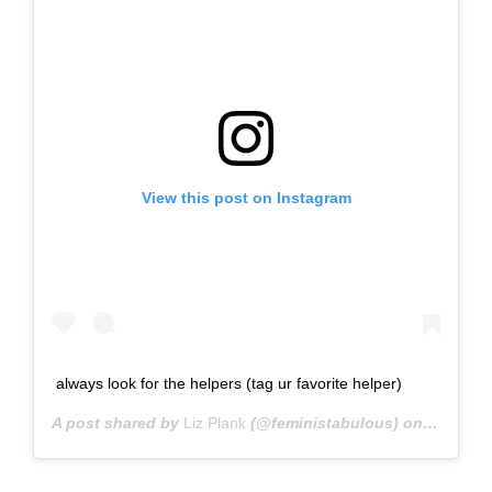
View this post on Instagram
always look for the helpers (tag ur favorite helper)
A post shared by
Liz Plank
(@feministabulous) on
Oct 1, 2