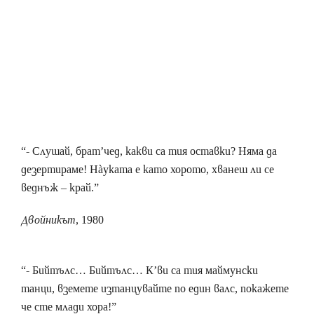
“- Слушай, брат’чед, какви са тия оставки? Няма да
дезертираме! Нàуката е като хорото, хванеш ли се
веднъж – край.”
Двойникът
, 1980
“- Бийтълс… Бийтълс… К’ви са тия маймунски
танци, вземете изтанцувайте по един валс, покажете
че сте млади хора!”