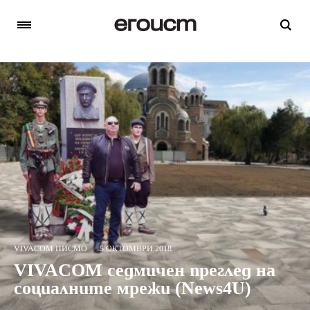
VIVACOM ПИСМО
5 ОКТОМВРИ 2018
VIVACOM седмичен преглед на
социалните мрежи (News4U)