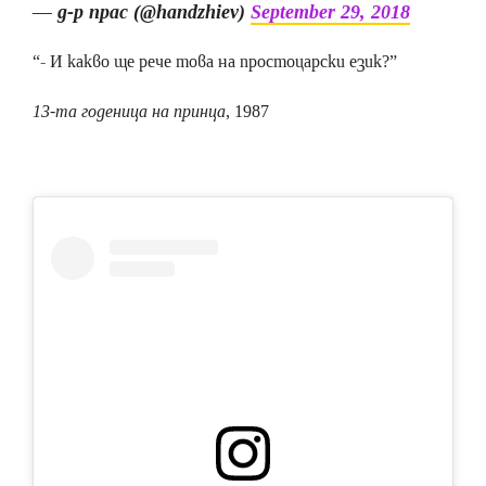
— д-р прас (@handzhiev)
September 29, 2018
“- И какво ще рече това на простоцарски език?”
13-та годеница на принца
, 1987