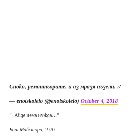
Споко, ремонтьорите, и аз мразя пъзели. :/
— enotskolelo (@enotskolelo)
October 4, 2018
“- Айде нема нужда…”
Баш Майстора
, 1970