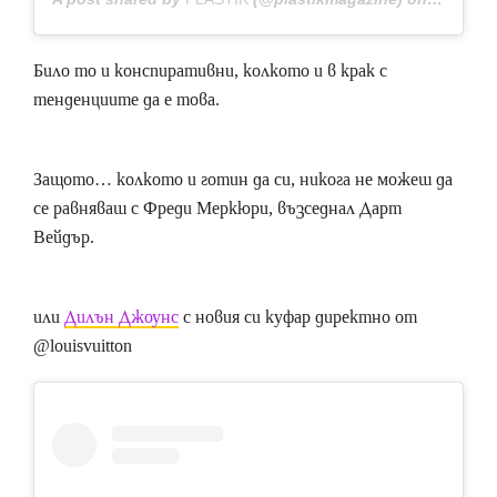
Било то и конспиративни, колкото и в крак с
тенденциите да е това.
Защото… колкото и готин да си, никога не можеш да
се равняваш с Фреди Меркюри, възседнал Дарт
Вейдър.
или
Дилън Джоунс
с новия си куфар директно от
@louisvuitton