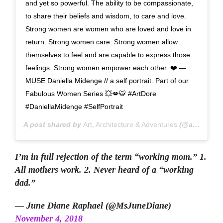
and yet so powerful. The ability to be compassionate,
to share their beliefs and wisdom, to care and love.
Strong women are women who are loved and love in
return. Strong women care. Strong women allow
themselves to feel and are capable to express those
feelings. Strong women empower each other. ❤️ —
MUSE Daniella Midenge // a self portrait. Part of our
Fabulous Women Series 💥💋🐯 #ArtDore
#DaniellaMidenge #SelfPortrait
A post shared by
Art, Architecture & Adventures
(@art_dore) on
I’m in full rejection of the term “working mom.” 1.
All mothers work. 2. Never heard of a “working
dad.”
— June Diane Raphael (@MsJuneDiane)
November 4, 2018