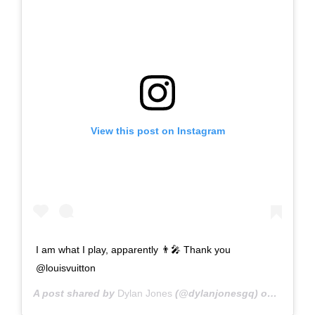
View this post on Instagram
I am what I play, apparently 👨‍🎤 Thank you
@louisvuitton
A post shared by
Dylan Jones
(@dylanjonesgq) on
Nov 6, 