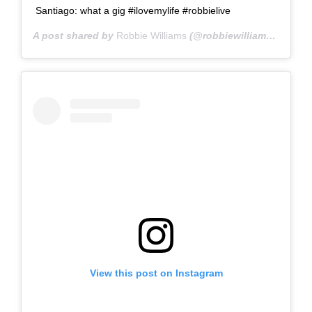
Santiago: what a gig #ilovemylife #robbielive
A post shared by
Robbie Williams
(@robbiewilliams) on
Nov
View this post on Instagram