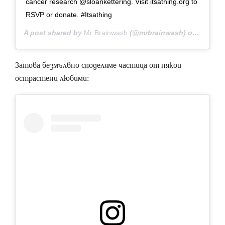
cancer research @sloankettering. Visit itsathing.org to
RSVP or donate. #Itsathing
A post shared by
Mr Brainwash
(@mrbrainwash) on
Nov 7, 
Затова безмълвно споделяме частица от някои
острастени любими: