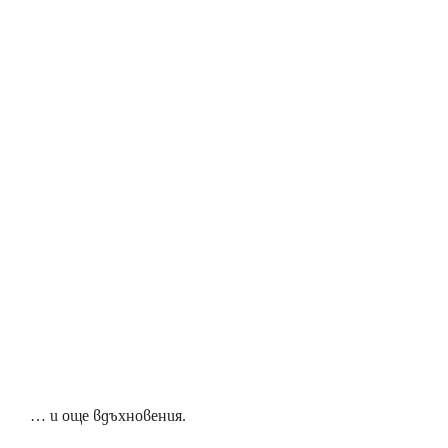
… и още вдъхновения.