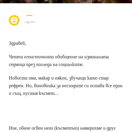
egoist
Здравей,
Четеш
егоист
ичното обобщение на изминалата
седмица през погледа на социалките.
Новости има, макар и някои, звучащи като стар
рефрен. Но, виновника за несгодите си остава все един
и същ, пустия късмет…
Ние, обаче освен него (късметът) намерихме и друг