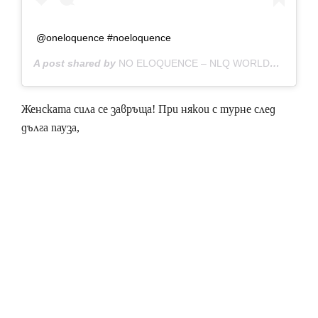
@oneloquence #noeloquence
A post shared by
NO ELOQUENCE – NLQ WORLDWIDE
(@n
Женската сила се завръща! При някои с турне след
дълга пауза,