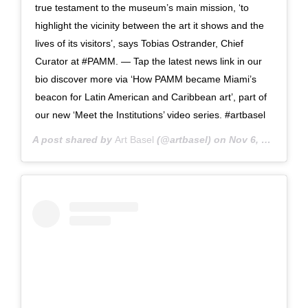
true testament to the museum’s main mission, ‘to
highlight the vicinity between the art it shows and the
lives of its visitors’, says Tobias Ostrander, Chief
Curator at #PAMM. — Tap the latest news link in our
bio discover more via ‘How PAMM became Miami’s
beacon for Latin American and Caribbean art’, part of
our new ‘Meet the Institutions’ video series. #artbasel
A post shared by
Art Basel
(@artbasel) on
Nov 6, 2018 at 8:53am PST