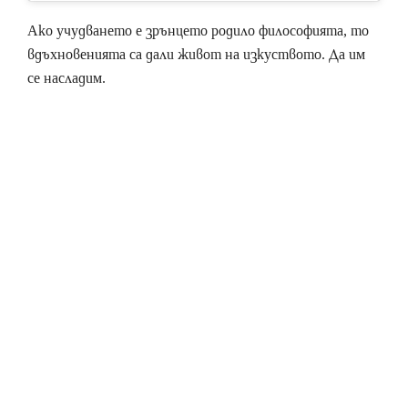
Ако учудването е зрънцето родило философията, то
вдъхновенията са дали живот на изкуството. Да им
се насладим.