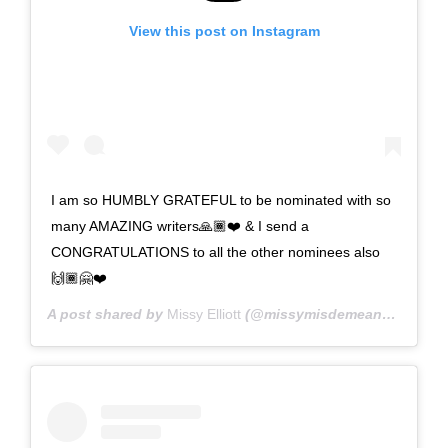
View this post on Instagram
I am so HUMBLY GRATEFUL to be nominated with so
many AMAZING writers🙏🏾❤️ & I send a
CONGRATULATIONS to all the other nominees also
🙌🏾🤗❤️
A post shared by
Missy Elliott
(@missymisdemeanorelliott) on