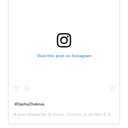
View this post on Instagram
#DashaZhukova
A post shared by @
dasha_zhukova_fp
on
Nov 8, 2018 at 7:41am PST