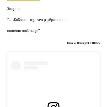
Защото
“…Живота – изпечен развратник –
цинично отвръща:”
Никола Вапцаров, ЕПОХА