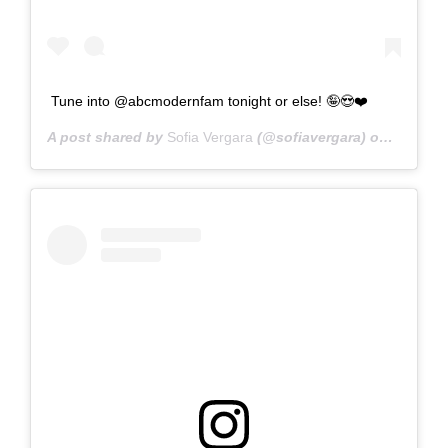
Tune into @abcmodernfam tonight or else! 🤪😍❤️
A post shared by
Sofia Vergara
(@sofiavergara) on
Nov 7, 