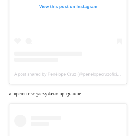
View this post on Instagram
A post shared by Penélope Cruz (@penelopecruzoficial)
on
No
а трети със заслужено признание.