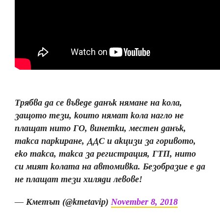
Трябва да се въведе данък нямане на кола,
защото тези, които нямат кола нагло не
плащат нито ГО, винетки, местен данък,
такса паркиране, ДДС и акцизи за горивото,
еко такса, такса за регистрация, ГТП, нито
си мият колата на автомивка. Безобразие е да
не плащат тези хиляди левове!
— Кметът (@kmetavip)
November 8, 2018