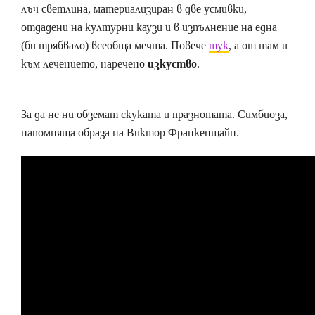
лъч светлина, материализиран в две усмивки,
отдадени на културни каузи и в изпълнение на една
(би трябвало) всеобща мечта. Повече
тук
, а от там и
към лечението, наречено
изкуство
.
За да не ни обземат скуката и празнотата. Симбиоза,
напомняща образа на Виктор Франкенщайн.