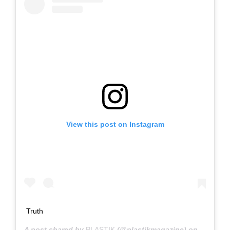
View this post on Instagram
Truth
A post shared by
PLASTIK
(@plastikmagazine) on
Nov 6, 2