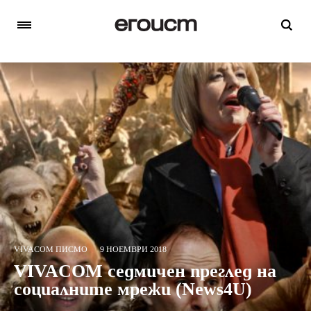
VIVACOM ПИСМО
9 НОЕМВРИ 2018
VIVACOM седмичен преглед на
социалните мрежи (News4U)