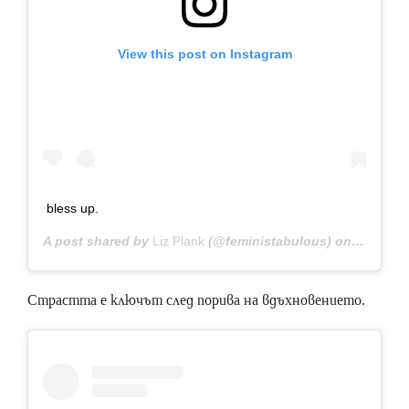
View this post on Instagram
bless up.
A post shared by
Liz Plank
(@feministabulous) on
Nov 7, 2
Страстта е ключът след порива на вдъхновението.