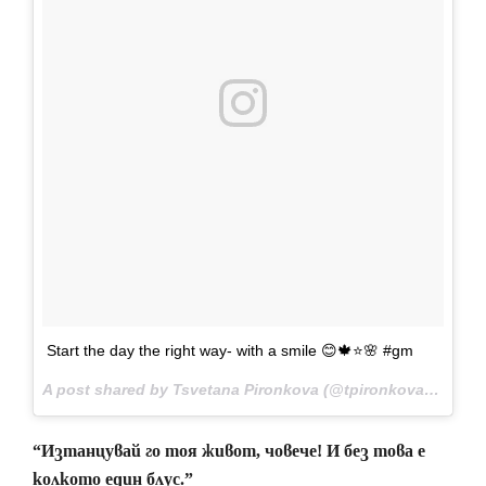
Start the day the right way- with a smile 😊🍁⭐️🌸 #gm
A post shared by Tsvetana Pironkova (@tpironkova) on
Nov
“Изтанцувай го тоя живот, човече! И без това е
колкото един блус.”