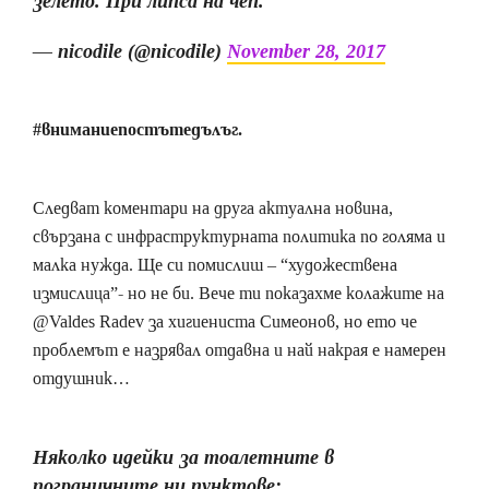
зелето. При липса на чеп.
— nicodile (@nicodile)
November 28, 2017
#вниманиепостътедълъг.
Следват коментари на друга актуална новина,
свързана с инфраструктурната политика по голяма и
малка нужда. Ще си помислиш – “художествена
измислица”- но не би. Вече ти показахме колажите на
@Valdes Radev за хигиениста Симеонов, но ето че
проблемът е назрявал отдавна и най накрая е намерен
отдушник…
Няколко идейки за тоалетните в
пограничните ни пунктове: