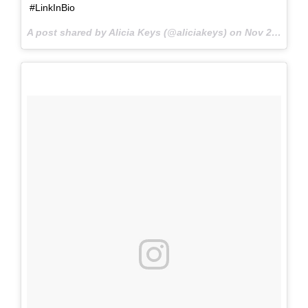
#LinkInBio
A post shared by Alicia Keys (@aliciakeys) on
Nov 28, 2017 at 12:46pm PST