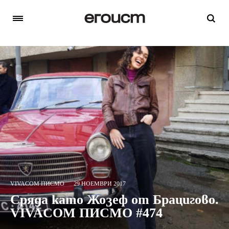
VIVACOM ПИСМО
29 НОЕМВРИ 2017
Сряда като Жозеф от Брацигово.
VIVACOM ПИСМО #474