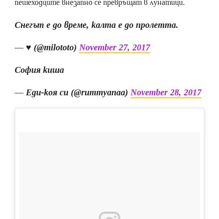
пешеходците внезапно се превръщат в лунатици.
Снегът е до време, калта е до пролетта.
— ♥︎ (@milototo)
November 27, 2017
София киша
— Еди-коя си (@rummyanaa)
November 28, 2017