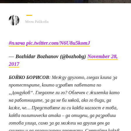
Меги Райкова
#плача
pic.twitter.com/N6U8u5komJ
— Bozhidar Bozhanov (@bozhobg)
November 28,
2017
БОЙКО БОРИСОВ
: Между другото, гледах клипа за
протестърите, които изравят паветата по
„Дондуков“. Гледахте ли го? Облечен с жилетка като
на работниците, за да не би някой, ако го види, да
каже, че… Представяте ли си каква наглост е това,
каква политическа атака – да отидеш, да разровиш
готова улица, само за да можеш на другия ден да
снимаш и да организираш протести. Смятайте какъв