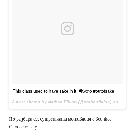
This glass used to have sake in it. #Kyoto #outofsake
A post shared by Nathan Fillion (@nathanfillion) on
Nov 27,
Но разбира се, сутрешната мотивация е всичко.
Choоse wisely.