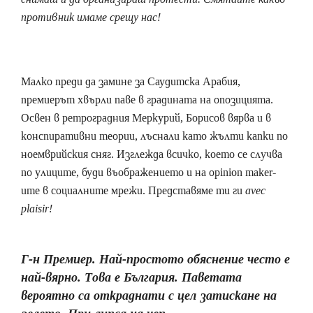
противник имаме срещу нас!
Малко преди да замине за Саудитска Арабия,
премиерът хвърли паве в градината на опозицията.
Освен в ретроградния Меркурий, Борисов вярва и в
конспиративни теории, лъснали като жълти капки по
ноемврийския сняг. Изглежда всичко, което се случва
по улиците, буди въображението и на opinion maker-
ите в социалните мрежи. Представяме ти ги
avec
plaisir!
Г-н Премиер. Най-простото обяснение често е
най-вярно. Това е България. Паветата
вероятно са откраднати с цел затискане на