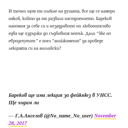
И точно щом ти олекне на душата, все ще се намери
някой, който да ти развали настроението. Бареков
напомня за себе си и незадравото ни любопитство
едва ще издържи до съдбовния петък. Дали
“like an
евродепутат”
е поел “ангáжимент” да проведе
лекцията си на английски?
Бареков ще има лекция за фейкнюз в УНСС.
Ще ходим ли
— Г.А.Ангелов (@No_name_No_user)
November
28, 2017