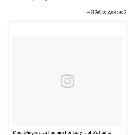
– Ивайло Диманов
Meet @ingridsilva I admire her story… She's had to