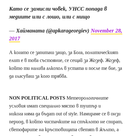
Като се замисли човек, УНСС попада в
медиите или с лошо, или с нищо
— Хайманата (@apkarageorgiev)
November 28,
2017
А когато се запиташ защо, за Бога, политическият
елит е в това състояние, се сещай за Жозеф. Жозеф,
който ти налива алкохол в устата и после те бие, за
да гласуваш за кого трябва.
NON POLITICAL POSTS
Метеорологичните
условия имат специално място в туитър и
никога няма да бъдат out of style. Намираме се в онзи
период, в който чистачките на стъклото не спират,
светофарите на кръстовищата светят в жълто, а