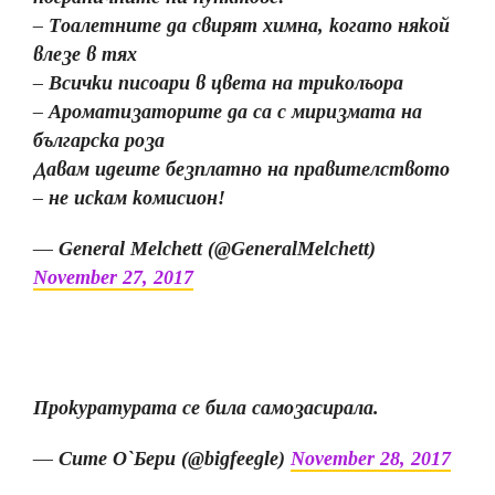
– Тоалетните да свирят химна, когато някой
влезе в тях
– Всички писоари в цвета на трикольора
– Ароматизаторите да са с миризмата на
българска роза
Давам идеите безплатно на правителството
– не искам комисион!
— General Melchett (@GeneralMelchett)
November 27, 2017
Прокуратурата се била самозасирала.
— Сите О`Бери (@bigfeegle)
November 28, 2017