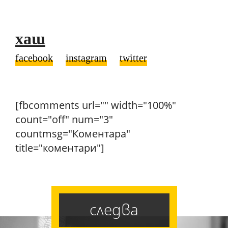
хаш
facebook
instagram
twitter
[fbcomments url="" width="100%"
count="off" num="3"
countmsg="Коментара"
title="коментари"]
следва