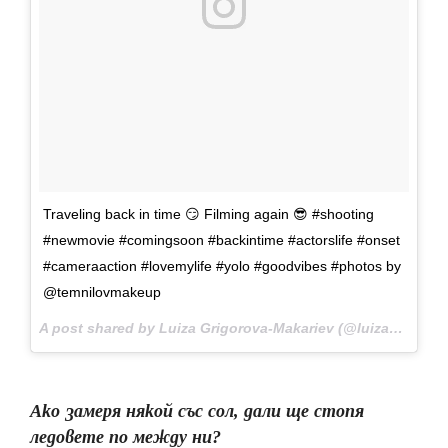
Traveling back in time 😏 Filming again 😎 #shooting
#newmovie #comingsoon #backintime #actorslife #onset
#cameraaction #lovemylife #yolo #goodvibes #photos by
@temnilovmakeup
A post shared by Luiza Grigorova-Makariev (@luiza_grigorova_makariev) on
Ако замеря някой със сол, дали ще стопя
ледовете по между ни?