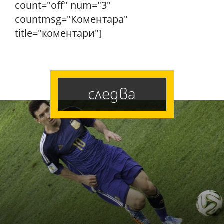
count="off" num="3"
countmsg="Коментара"
title="коментари"]
следва