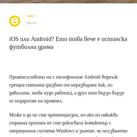
egoist
iOS или Android? Ето това вече е истинска
футболна драма
Приятелството ни с телефоните Android веднъж
срещна стената (разбит от неразбиране как, по
дяволите, това чудо работи), а друг път бързо-бързо
го подарихме на приятел.
Може и да не сте претенциозни, но ако по някаква
странна причина не сте докосвали компютър с
операционна система Windows и знаете, че ползването