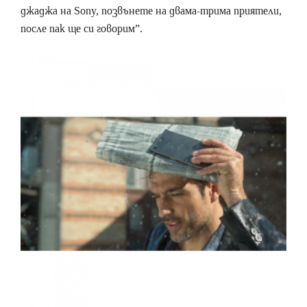
джаджа на Sony, позвънете на двама-трима приятели,
после пак ще си говорим”.