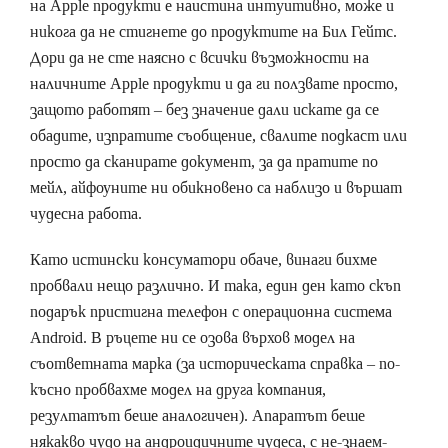
на Apple продукти е наистина интуитивно, може и
никога да не стигнете до продуктите на Бил Гейтс.
Дори да не сте наясно с всички възможности на
наличните Apple продукти и да ги ползвате просто,
защото работят – без значение дали искате да се
обадите, изпратите съобщение, свалите подкаст или
просто да сканирате документ, за да пратите по
мейл, айфоуните ни обикновено са наблизо и вършат
чудесна работа.
Като истински консуматори обаче, винаги бихме
пробвали нещо различно. И така, един ден като скъп
подарък пристигна телефон с операционна система
Android. В ръцете ни се озова върхов модел на
съответната марка (за историческата справка – по-
късно пробвахме модел на друга компания,
резултатът беше аналогичен). Апаратът беше
някакво чудо на андроидичните чудеса, с не-знаем-