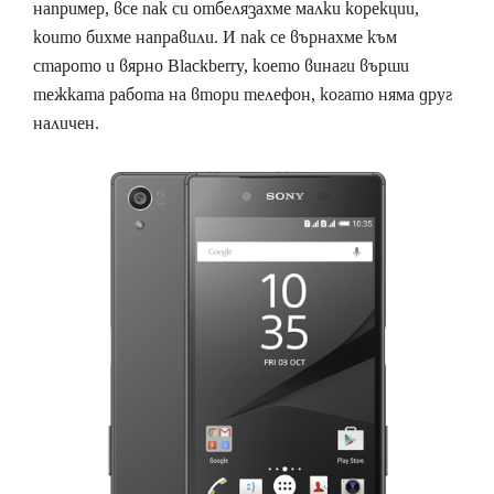
например, все пак си отбелязахме малки корекции,
които бихме направили. И пак се върнахме към
старото и вярно Blackberry, което винаги върши
тежката работа на втори телефон, когато няма друг
наличен.