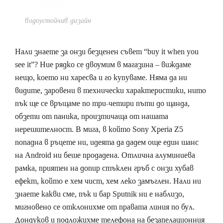
водоустойчив дизайн
Нали знаете за онзи безценен съвет “buy it when you
see it”? Ние рядко се двоумим в магазина – виждаме
нещо, което ни харесва и го купуваме. Няма да ни
видите, заровени в технически характеристики, нито
пък ще се връщаме по три-четири пъти до щанда,
обзети от паника, произтичаща от нашата
нерешителност. В мига, в който Sony Xperia Z5
попадна в ръцете ни, идеята да дадем още един шанс
на Android ни беше продадена. Отлична алуминиева
рамка, приятен на допир стъклен гръб с онзи хубав
ефект, който е хем чист, хем леко замъглен. Нали ни
знаете какви сме, пък и бар Sputnik ни е наблизо,
мигновено се отклонихме от правата линия по бул.
Дондуков и подложихме телефона на безапелационния