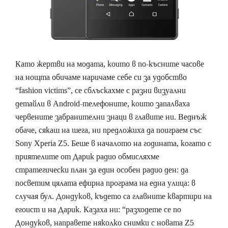
Като жертви на модата, които в по-късните часове
на нощта обичаме наричаме себе си за удобство
“fashion victims”, се сблъскахме с разни визуални
детайли в Android-телефоните, които запалваха
червените забранителни знаци в главите ни. Веднъж
обаче, сякаш на шега, ни предложиха да поиграем със
Sony Xperia Z5. Беше в началото на годината, когато с
приятелите от Дарик радио обмисляхме
стратегически план за един особен радио ден: да
посветим цялата ефирна програма на една улица: в
случая бул. Дондуков, където са главните квартири на
егоист и на Дарик. Казаха ни: “разходете се по
Дондуков, направете няколко снимки с новата Z5