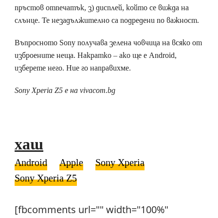
пръстов отпечатък, з) дисплей, който се вижда на
слънце. Те незадължително са подредени по важност.
Въпросното Sony получава зелена човчица на всяко от
изброените неща. Накратко – ако ще е Android,
изберете него. Ние го направихме.
Sony Xperia Z5 е на vivacom.bg
хаш
Android
Apple
Sony Xperia
Sony Xperia Z5
[fbcomments url="" width="100%"