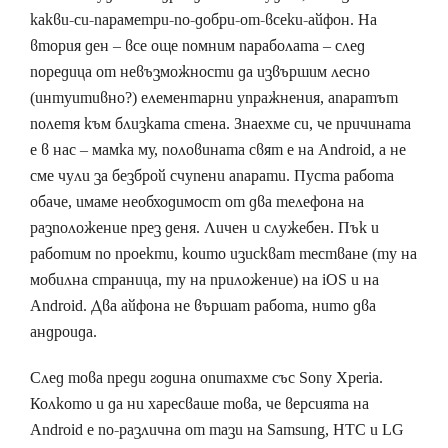
какви-си-параметри-по-добри-от-всеки-айфон. На
втория ден – все още помним параболата – след
поредица от невъзможности да извършим лесно
(интуитивно?) елементарни упражнения, апаратът
полетя към близката стена. Знаехме си, че причината
е в нас – мамка му, половината свят е на Android, а не
сме чули за безброй счупени апарати. Пуста работа
обаче, имаме необходимост от два телефона на
разположение през деня. Личен и служебен. Пък и
работим по проекти, които изискват тестване (ту на
мобилна страница, ту на приложение) на iOS и на
Android. Два айфона не вършат работа, нито два
андроида.
След това преди година опитахме със Sony Xperia.
Колкото и да ни харесваше това, че версията на
Android е по-различна от тази на Samsung, HTC и LG