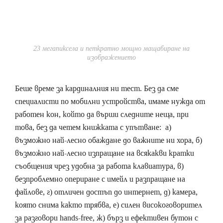
23 мегапиксела и петкратно мощно мащабиране на
изображението
Беше време за кардиналния ни тест. Без да сме
специалисти по мобилни устройства, имаме нужда от
работен кон, който да върши следните неща, при
това, без да четем книжката с упътване: а)
възможно най-лесно обаждане до важните ни хора, б)
възможно най-лесно изпращане на всякакви кратки
съобщения чрез удобна за работа клавиатура, в)
безпроблемно опериране с имейл и разпращане на
файлове, г) отличен достъп до интернет, д) камера,
която снима както трябва, е) силен високоговорител
за разговори hands-free, ж) бърз и ефективен бутон с